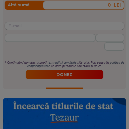
LEI
Altă sumă
*
Continuând donația, accepți
termenii si condițiile
site-ului. Poți vedea în
politica de
confidențialitate
ce date personale colectăm și de ce.
DONEZ