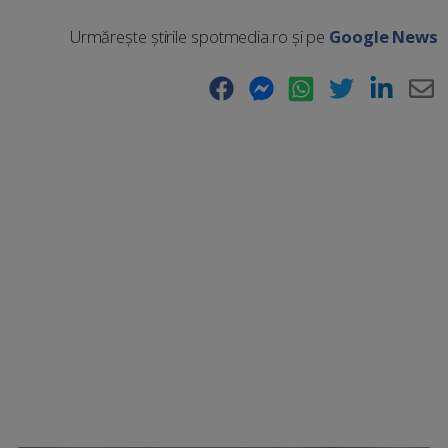
Urmărește știrile spotmedia.ro și pe
Google News
Facebook
Messenger
WhatsApp
Twitter
LinkedIn
E-
Ma