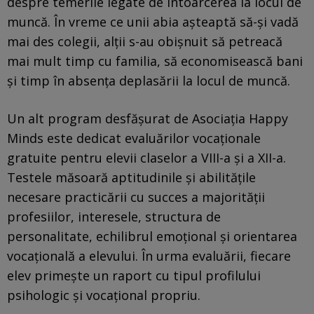
despre temerile legate de întoarcerea la locul de
muncă. În vreme ce unii abia așteaptă să-și vadă
mai des colegii, alții s-au obișnuit să petreacă
mai mult timp cu familia, să economisească bani
și timp în absența deplasării la locul de muncă.
Un alt program desfășurat de Asociația Happy
Minds este dedicat evaluărilor vocaționale
gratuite pentru elevii claselor a VIII-a și a XII-a.
Testele măsoară aptitudinile și abilitățile
necesare practicării cu succes a majorității
profesiilor, interesele, structura de
personalitate, echilibrul emoțional și orientarea
vocațională a elevului. În urma evaluării, fiecare
elev primește un raport cu tipul profilului
psihologic și vocațional propriu.