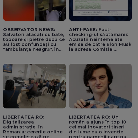
OBSERVATOR NEWS:
ANTI-FAKE:
Fact-
Salvatori atacați cu bâte,
checking-ul săptămânii:
topoare și pietre după ce
Acuzații neîntemeiate
au fost confundați cu
emise de către Elon Musk
"ambulanța neagră", în
la adresa Comisiei
Cluj
Europene despre oferta
unui „acord secret”
pentru instaurarea
„cenzurii” pe platforma X
LIBERTATEA.RO:
LIBERTATEA.RO:
Un
Digitalizarea
român a ajuns în top 10
administrației în
cei mai inovatori tineri
România: cererile online
din lume cu o invenție
se completează pe
pentru oamenii care nu