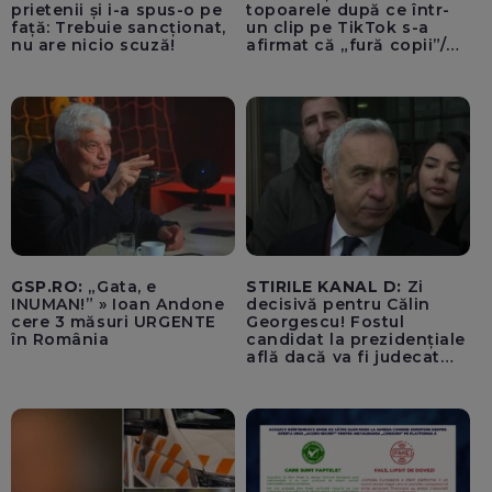
prietenii și i-a spus-o pe
topoarele după ce într-
față: Trebuie sancționat,
un clip pe TikTok s-a
nu are nicio scuză!
afirmat că „fură copii”/
Șoferul autosanitarei a
fost rănit la ochi de
cioburile parbrizului
spart - FOTO, VIDEO
GSP.RO:
„Gata, e
STIRILE KANAL D:
Zi
INUMAN!” » Ioan Andone
decisivă pentru Călin
cere 3 măsuri URGENTE
Georgescu! Fostul
în România
candidat la prezidențiale
află dacă va fi judecat
pentru tentativă de
lovitură de stat