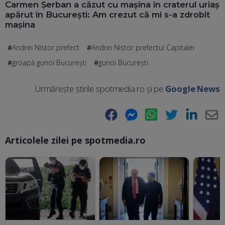
Carmen Șerban a căzut cu mașina în craterul uriaș
apărut în București: Am crezut că mi s-a zdrobit
mașina
Andrei Nistor prefect
Andrei Nistor prefectul Capitalei
groapă gunoi București
gunoi București
Urmărește știrile spotmedia.ro și pe
Google News
Facebook
Messenger
WhatsApp
Twitter
LinkedIn
E-
Articolele zilei pe spotmedia.ro
Ma