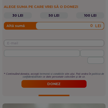
ALEGE SUMA PE CARE VREI SĂ O DONEZI
30 LEI
50 LEI
100 LEI
LEI
Altă sumă
*
Continuând donația, accepți
termenii si condițiile
site-ului. Poți vedea în
politica de
confidențialitate
ce date personale colectăm și de ce.
DONEZ