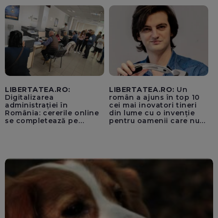
pentru instaurarea
„cenzurii” pe platforma X
LIBERTATEA.RO:
LIBERTATEA.RO:
Un
Digitalizarea
român a ajuns în top 10
administrației în
cei mai inovatori tineri
România: cererile online
din lume cu o invenție
se completează pe
pentru oamenii care nu
calculatoarele de la
văd: „Are o misiune
ghișee
clară”