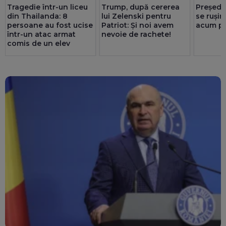
Tragedie într-un liceu
Trump, după cererea
Președi
din Thailanda: 8
lui Zelenski pentru
se rușin
persoane au fost ucise
Patriot: Și noi avem
acum pr
într-un atac armat
nevoie de rachete!
comis de un elev