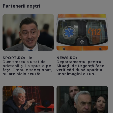
Partenerii noștri
SPORT.RO:
Ilie
NEWS.RO:
Dumitrescu a uitat de
Departamentul pentru
prietenii și i-a spus-o pe
Situații de Urgență face
față: Trebuie sancționat,
verificări după apariția
nu are nicio scuză!
unor imagini cu un
echipaj al Ambulanței
Bacău care ar fi oprit
pentru cumpărături în
timp ce transporta un
pacient către spital