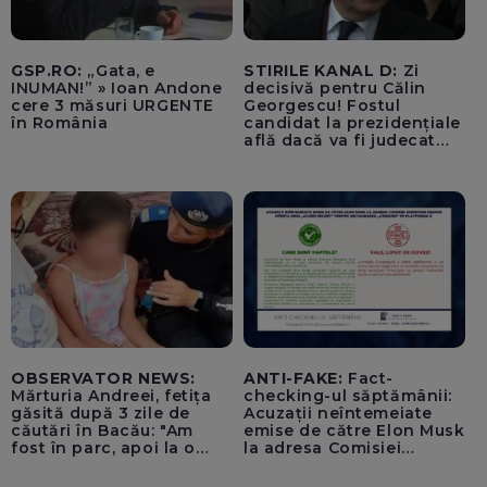
GSP.RO:
„Gata, e
STIRILE KANAL D:
Zi
INUMAN!” » Ioan Andone
decisivă pentru Călin
cere 3 măsuri URGENTE
Georgescu! Fostul
în România
candidat la prezidențiale
află dacă va fi judecat
pentru tentativă de
lovitură de stat
OBSERVATOR NEWS:
ANTI-FAKE:
Fact-
Mărturia Andreei, fetița
checking-ul săptămânii:
găsită după 3 zile de
Acuzații neîntemeiate
căutări în Bacău: "Am
emise de către Elon Musk
fost în parc, apoi la o
la adresa Comisiei
fetiță acasă"
Europene despre oferta
unui „acord secret”