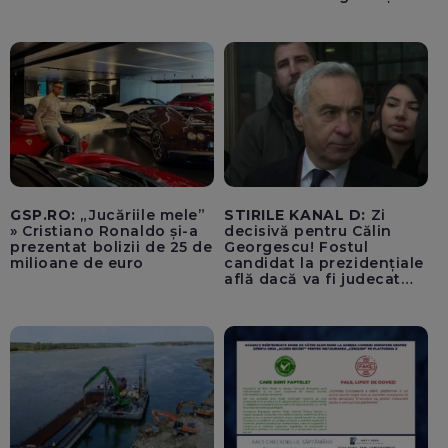
hidrologic. Ea îndeamnă
populația să facă
economii: „Altfel vom
plăti tarife foarte mari”
GSP.RO:
„Jucăriile mele”
STIRILE KANAL D:
Zi
» Cristiano Ronaldo și-a
decisivă pentru Călin
prezentat bolizii de 25 de
Georgescu! Fostul
milioane de euro
candidat la prezidențiale
află dacă va fi judecat
pentru tentativă de
lovitură de stat