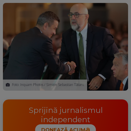
Ma
Foto: Inquam Photos / Simion Sebastian Tătaru
Sprijină jurnalismul
independent
DONEAZĂ ACUM