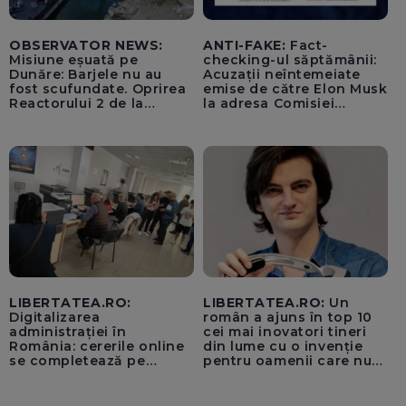
OBSERVATOR NEWS:
ANTI-FAKE:
Fact-
Misiune eșuată pe
checking-ul săptămânii:
Dunăre: Barjele nu au
Acuzații neîntemeiate
fost scufundate. Oprirea
emise de către Elon Musk
Reactorului 2 de la
la adresa Comisiei
Cernavodă, inevitabilă
Europene despre oferta
unui „acord secret”
pentru instaurarea
„cenzurii” pe platforma X
LIBERTATEA.RO:
LIBERTATEA.RO:
Un
Digitalizarea
român a ajuns în top 10
administrației în
cei mai inovatori tineri
România: cererile online
din lume cu o invenție
se completează pe
pentru oamenii care nu
calculatoarele de la
văd: „Are o misiune
ghișee
clară”