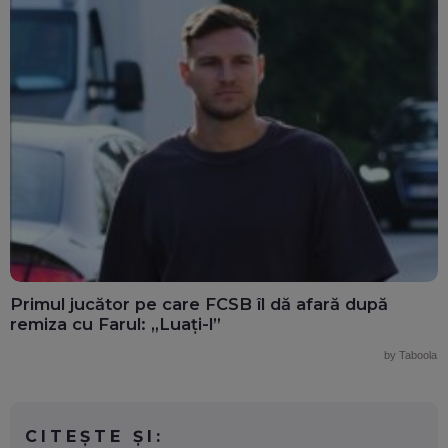
Primul jucător pe care FCSB îl dă afară după
remiza cu Farul: „Luați-l”
by Taboola
CITEȘTE ȘI: