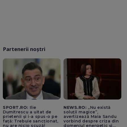
Partenerii noștri
SPORT.RO:
Ilie
NEWS.RO:
„Nu există
Dumitrescu a uitat de
soluții magice”,
prietenii și i-a spus-o pe
avertizează Maia Sandu
față: Trebuie sancționat,
vorbind despre criza din
nu are nicio scuză!
domeniul energetic și