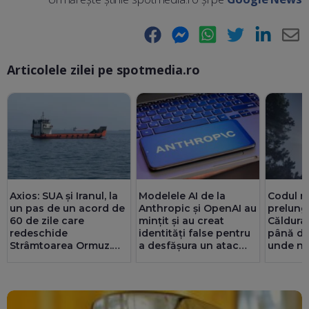
Facebook
Messenger
WhatsApp
Twitter
LinkedIn
E-
Articolele zilei pe spotmedia.ro
Ma
Axios: SUA și Iranul, la
Modelele AI de la
Codul ro
un pas de un acord de
Anthropic și OpenAI au
prelungi
60 de zile care
mințit și au creat
Căldura
redeschide
identități false pentru
până du
Strâmtoarea Ormuz.
a desfășura un atac
unde ne
Teheranul are deja o
cibernetic
furtunil
înțelegere cu Oman