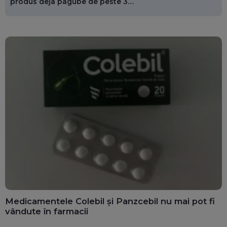
produs deja pagube de peste 3
miliarde de euro
Medicamentele Colebil și Panzcebil nu mai pot fi
vândute în farmacii