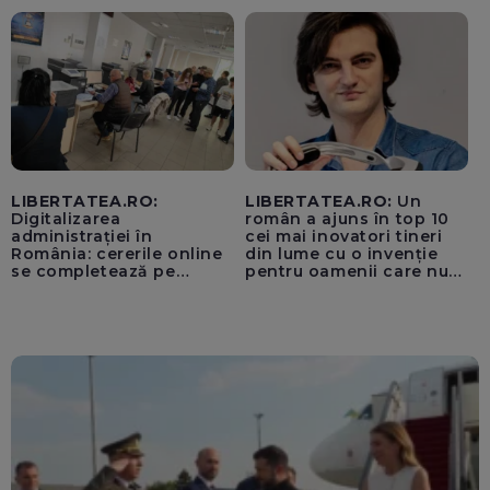
pentru instaurarea
„cenzurii” pe platforma X
LIBERTATEA.RO:
LIBERTATEA.RO:
Un
Digitalizarea
român a ajuns în top 10
administrației în
cei mai inovatori tineri
România: cererile online
din lume cu o invenție
se completează pe
pentru oamenii care nu
calculatoarele de la
văd: „Are o misiune
ghișee
clară”