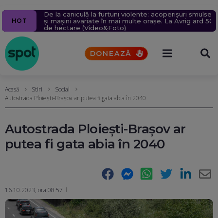
De la caniculă la furtuni violente: acoperișuri smulse
Cadastrul, funcțional de săptămâna viitoare. Accesul
Rămânem sub asediul vremii extreme: 39 de grade
Cine e bărbatul care a desenat pe o stâncă de pe
ELCEN oprește CET Grozăvești, pe care abia o
HOT
și mașini avariate în mai multe orașe. La Avrig ard 50
se va face în etape. Iată ce se întâmplă cu cererile
la umbră, vijelii de 90 km/h și grindină de până la 4
Transfăgărășan mesajul de iubire pentru „Anna”
pornise acum câteva zile
de hectare (Video&Foto)
și extrasele
cm
DONEAZĂ
Acasă
Stiri
Social
Autostrada Ploiești-Brașov ar putea fi gata abia în 2040
Autostrada Ploiești-Brașov ar
putea fi gata abia în 2040
Facebook
Messenger
WhatsApp
Twitter
LinkedIn
E-
16.10.2023, ora 08:57
Ma