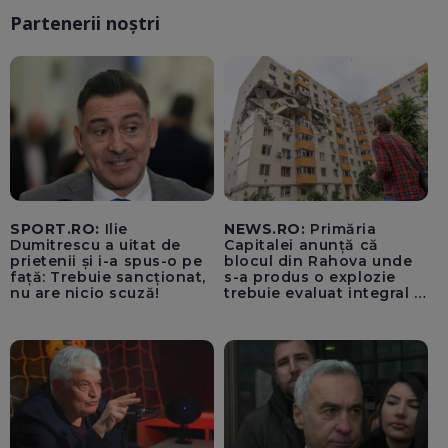
Partenerii noștri
SPORT.RO:
Ilie
NEWS.RO:
Primăria
Dumitrescu a uitat de
Capitalei anunță că
prietenii și i-a spus-o pe
blocul din Rahova unde
față: Trebuie sancționat,
s-a produs o explozie
nu are nicio scuză!
trebuie evaluat integral și
trebuie montați senzori
seismici înainte de
lucrările de punere în
siguranță a părții grav
afectate