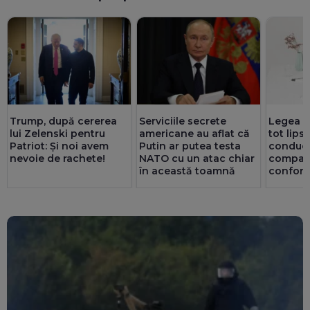
Trump, după cererea
Serviciile secrete
Legea ex
lui Zelenski pentru
americane au aflat că
tot lips
Patriot: Și noi avem
Putin ar putea testa
conduc
nevoie de rachete!
NATO cu un atac chiar
companii
în această toamnă
confor
ori mai 
privatul.
au doar