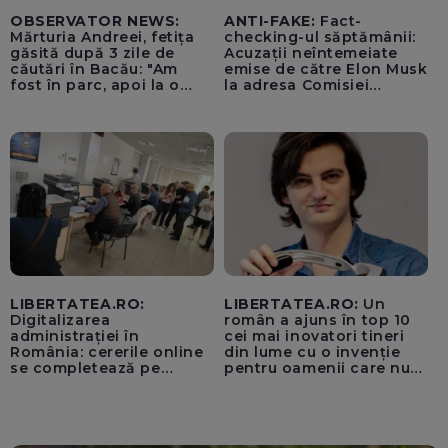
OBSERVATOR NEWS:
ANTI-FAKE:
Fact-
Mărturia Andreei, fetița
checking-ul săptămânii:
găsită după 3 zile de
Acuzații neîntemeiate
căutări în Bacău: "Am
emise de către Elon Musk
fost în parc, apoi la o
la adresa Comisiei
fetiță acasă"
Europene despre oferta
unui „acord secret”
pentru instaurarea
„cenzurii” pe platforma X
LIBERTATEA.RO:
LIBERTATEA.RO:
Un
Digitalizarea
român a ajuns în top 10
administrației în
cei mai inovatori tineri
România: cererile online
din lume cu o invenție
se completează pe
pentru oamenii care nu
calculatoarele de la
văd: „Are o misiune
ghișee
clară”