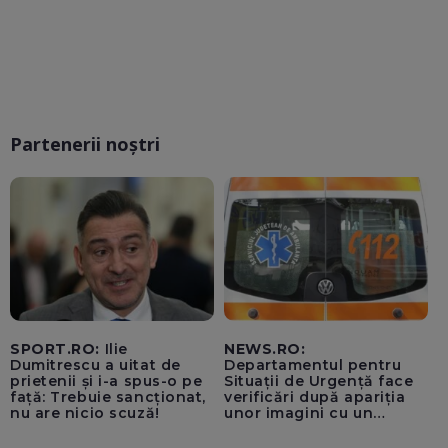
Partenerii noștri
SPORT.RO:
Ilie
NEWS.RO:
Dumitrescu a uitat de
Departamentul pentru
prietenii și i-a spus-o pe
Situații de Urgență face
față: Trebuie sancționat,
verificări după apariția
nu are nicio scuză!
unor imagini cu un
echipaj al Ambulanței
Bacău care ar fi oprit