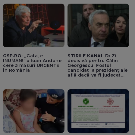
pentru cumpărături în
timp ce transporta un
pacient către spital
GSP.RO:
„Gata, e
STIRILE KANAL D:
Zi
INUMAN!” » Ioan Andone
decisivă pentru Călin
cere 3 măsuri URGENTE
Georgescu! Fostul
în România
candidat la prezidențiale
află dacă va fi judecat
pentru tentativă de
lovitură de stat