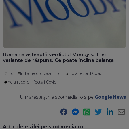
România așteaptă verdictul Moody’s. Trei
variante de răspuns. Ce poate înclina balanța
hot
India record cazuri noi
India record Covid
India record infectări Covid
Urmărește știrile spotmedia.ro și pe
Google News
Facebook
Messenger
WhatsApp
Twitter
LinkedIn
E-
Articolele zilei pe spotmedia.ro
Ma