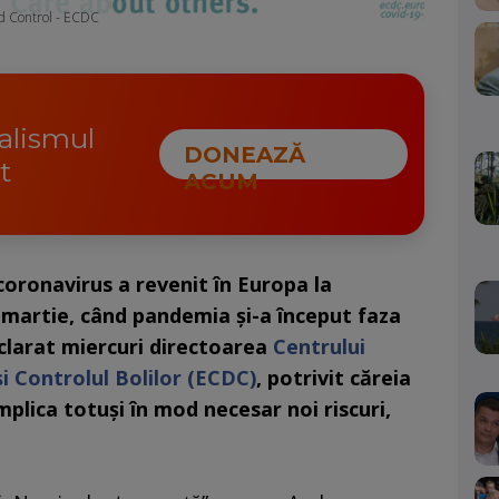
d Control - ECDC
nalismul
DONEAZĂ
t
ACUM
coronavirus a revenit în Europa la
 martie, când pandemia şi-a început faza
clarat miercuri directoarea
Centrului
i Controlul Bolilor (ECDC)
, potrivit căreia
mplica totuşi în mod necesar noi riscuri,