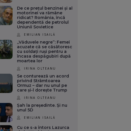
De ce prețul benzinei și al
motorinei va rămâne
ridicat? România, încă
dependentă de petrolul
Uniunii Sovietice
EMILIAN ISAILĂ
„Văduvele negre”: Femei
acuzate că se căsătoresc
cu soldați ruși pentru a
încasa despăgubiri după
moartea lor
IRINA OLTEANU
Se conturează un acord
privind Strâmtoarea
Ormuz – dar nu unul pe
care și-l dorește Trump
IRINA OLTEANU
Șah la președinte. Și nu
unul 5D
EMILIAN ISAILĂ
Cu ce s-a întors Lazurca