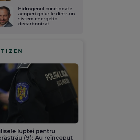
Hidrogenul curat poate
acoperi golurile dintr-un
sistem energetic
decarbonizat
ITIZEN
lisele luptei pentru
răstrău (9): Au reînceput