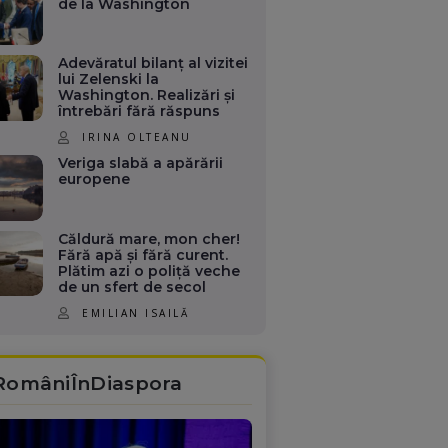
de la Washington
Adevăratul bilanț al vizitei
lui Zelenski la
Washington. Realizări și
întrebări fără răspuns
IRINA OLTEANU
Veriga slabă a apărării
europene
Căldură mare, mon cher!
Fără apă și fără curent.
Plătim azi o poliță veche
de un sfert de secol
EMILIAN ISAILĂ
RomâniÎnDiaspora