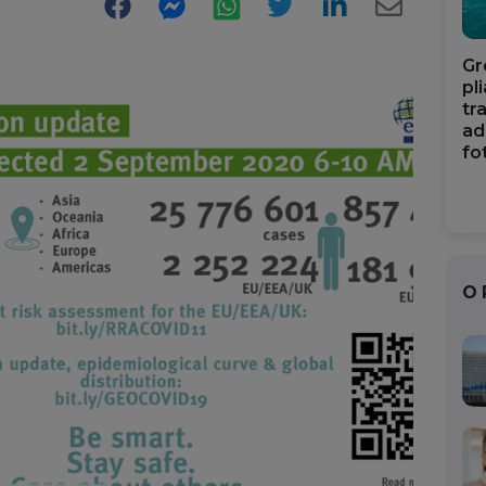
Facebook
Messenger
WhatsApp
Twitter
LinkedIn
E-
Mail
Gr
pl
tr
ad
fo
O