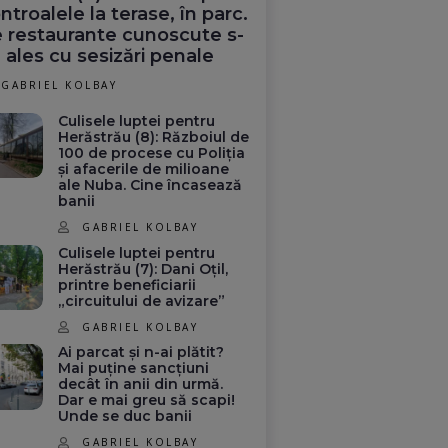
ntroalele la terase, în parc.
 restaurante cunoscute s-
 ales cu sesizări penale
GABRIEL KOLBAY
Culisele luptei pentru
Herăstrău (8): Războiul de
100 de procese cu Poliția
și afacerile de milioane
ale Nuba. Cine încasează
banii
GABRIEL KOLBAY
Culisele luptei pentru
Herăstrău (7): Dani Oțil,
printre beneficiarii
„circuitului de avizare”
GABRIEL KOLBAY
Ai parcat și n-ai plătit?
Mai puține sancțiuni
decât în anii din urmă.
Dar e mai greu să scapi!
Unde se duc banii
GABRIEL KOLBAY