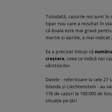
Totodată, cazurile noi sunt în
tipar nou care a rezultat în sta
că boala este mai gravă pentru 
martie şi aprilie, a mai indic
Ea a precizat totuşi că
numărul
creştere
, ceea ce indică noi ca
vârstnicilor.
Datele - referitoare la cele 27
Islanda şi Liechtenstein - au var
176 de cazuri la 100.000 de loc
situaţia pe ţări.