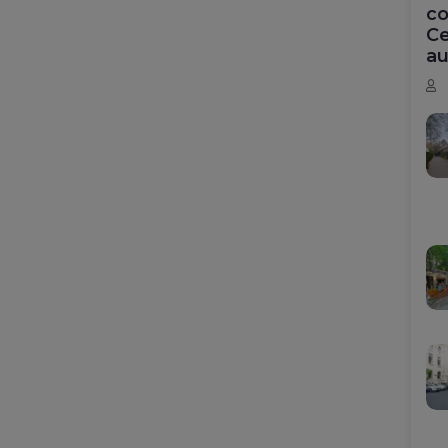
co
Ce
au