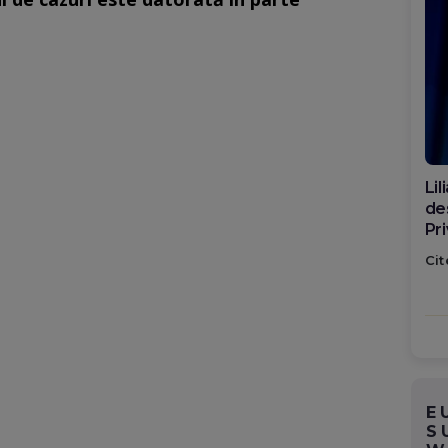
Di
ca
po
Cit
E
S