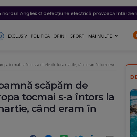
ânia: Transelectrica va putea deconecta marii consumatori
nsează un nou apel pentru reducerea consumului de energ
n nordul Angliei: O defecțiune electrică provoacă întârzieri
ă: O groapă de 3 metri adâncime a apărut în carosabil, trafi
n Dunăre a fost amânată din nou. Crește riscul pentru C
talele nu vor fi afectate
ză o situație energetică de criză
EXCLUSIV
POLITICĂ
OPINII
SPORT
MAI MULTE
U
opa tocmai s-a întors la cifrele din luna martie, când eram în lockdown
D
 toamnă scăpăm de
opa tocmai s-a întors la
 martie, când eram în