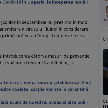
 Covid-19 în Ungaria, la începerea noului
 şcolilor în septembrie nu prezintă în mod
ansmitere a virusului, luând în considerare
în primăvară nu au înregistrat o explozie a
C
lă introducerea câtorva măsuri de prevenţie,
ă şi spălarea frecventă a mâinilor, a
a teatru, cinema, muzeu și bibliotecă: Fără
ulte toalete, cărțile vor sta în carantină
Cu
ână acum de Covid nu aveau și alte boli -
He