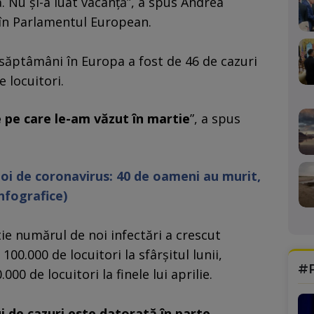
. Nu şi-a luat vacanţă”, a spus Andrea
 în Parlamentul European.
 săptâmâni în Europa a fost de 46 de cazuri
 locuitori.
e pe care le-am văzut în martie
”, a spus
noi de coronavirus: 40 de oameni au murit,
Infografice)
tie numărul de noi infectări a crescut
100.000 de locuitori la sfârşitul lunii,
#
000 de locuitori la finele lui aprilie.
 de cazuri este datorată în parte