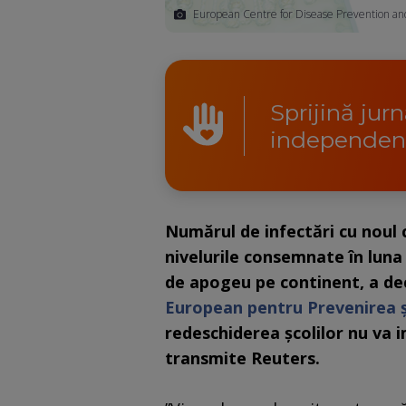
European Centre for Disease Prevention an
Sprijină jur
independen
Numărul de infectări cu noul 
nivelurile consemnate în luna
de apogeu pe continent, a de
European pentru Prevenirea ş
redeschiderea şcolilor nu va i
transmite Reuters.