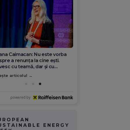
ana Olar, românca de la Google
re demonstrează că diaspora
ate schimba România
ește articolul
powered by
UROPEAN
USTAINABLE ENERGY