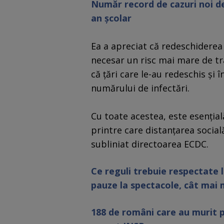
Număr record de cazuri noi de
an școlar
Ea a apreciat că redeschiderea
necesar un risc mai mare de tr
că ţări care le-au redeschis şi 
numărului de infectări.
Cu toate acestea, este esenţia
printre care distanţarea social
subliniat directoarea ECDC.
Ce reguli trebuie respectate l
pauze la spectacole, cât mai m
188 de români care au murit p