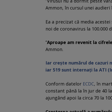
”Virusul nu a dormit peste vară
Ammon, în cursul unei audieri
Ea a precizat că media acestei
noi de coronavirus la 100.000 de
”
Aproape am revenit la cifrel
Ammon.
Iar crește numărul de cazuri 
iar 519 sunt internați la ATI (
Conform datelor
ECDC
, în mar
constant până la în jur de 40 la 
ajungând apoi la circa 70 la 100.
Creşterea actuală a numărului