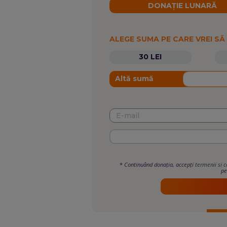
DONAȚIE LUNARĂ
ALEGE SUMA PE CARE VREI SĂ
30 LEI
Altă sumă
*
Continuând donația, accepți
termenii si c
pe