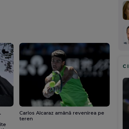
C
.
Carlos Alcaraz amână revenirea pe
teren
ite