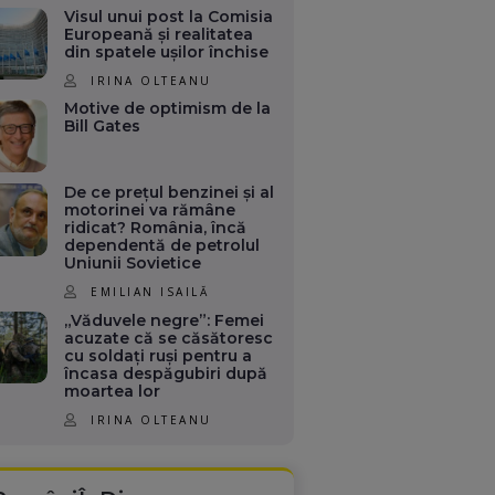
Visul unui post la Comisia
Europeană și realitatea
din spatele ușilor închise
IRINA OLTEANU
Motive de optimism de la
Bill Gates
De ce prețul benzinei și al
motorinei va rămâne
ridicat? România, încă
dependentă de petrolul
Uniunii Sovietice
EMILIAN ISAILĂ
„Văduvele negre”: Femei
acuzate că se căsătoresc
cu soldați ruși pentru a
încasa despăgubiri după
moartea lor
IRINA OLTEANU