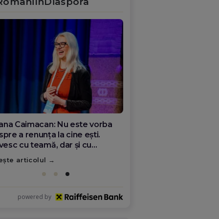
RomâniÎnDiaspora
ana Olar, românca de la Google
re demonstrează că diaspora
ate schimba România
ește articolul
powered by