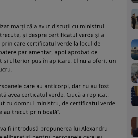
zat marţi că a avut discuţii cu ministrul
trecute, şi despre certificatul verde şi a
 prin care certificatul verde la locul de
zbatere parlamentar, apoi aprobat de
i ulterior pus în aplicare. El nu a oferit un
ucru.
ersoanele care au anticorpi, dar nu au fost
tă avea certicatul verde, Ciucă a replicat:
vut cu domnul ministru, de certificatul verde
e au trecut prin boală”.
va fi introdusă propunerea lui Alexandru
fie eliberat şi pentru persoanele care au