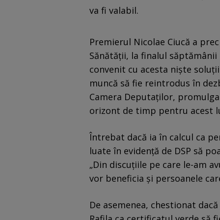
va fi valabil.
Premierul Nicolae Ciucă a preci
Sănătăţii, la finalul săptămânii 
convenit cu acesta nişte soluţii
muncă să fie reintrodus în de
Camera Deputaţilor, promulgat ş
orizont de timp pentru acest l
Întrebat dacă ia în calcul ca p
luate în evidenţă de DSP să poa
„Din discuţiile pe care le-am a
vor beneficia şi persoanele car
De asemenea, chestionat dacă 
Rafila ca certificatul verde să 