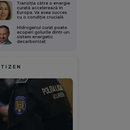
Tranziția către o energie
curată accelerează în
Europa. Va avea succes
cu o condiție crucială
Hidrogenul curat poate
acoperi golurile dintr-un
sistem energetic
decarbonizat
ITIZEN