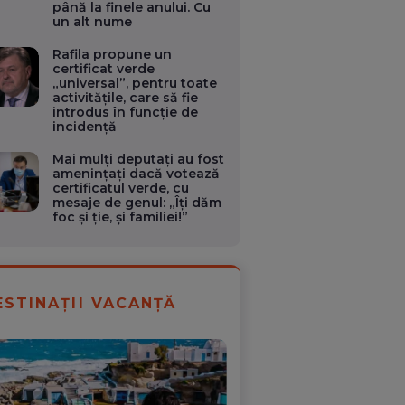
până la finele anului. Cu
un alt nume
Rafila propune un
certificat verde
„universal”, pentru toate
activităţile, care să fie
introdus în funcție de
incidență
Mai mulţi deputaţi au fost
ameninţaţi dacă votează
certificatul verde, cu
mesaje de genul: „Îţi dăm
foc şi ţie, şi familiei!”
ESTINAȚII VACANȚĂ