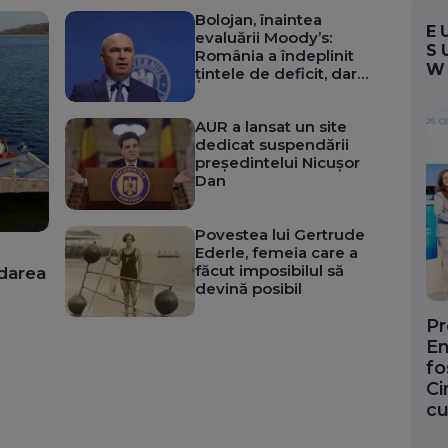
Bolojan, înaintea
E
evaluării Moody’s:
S
România a îndeplinit
W
țintele de deficit, dar
are nevoie de
stabilitate politică
AUR a lansat un site
dedicat suspendării
președintelui Nicușor
Dan
Povestea lui Gertrude
Ederle, femeia care a
făcut imposibilul să
darea
devină posibil
Pr
En
fo
Ci
cu