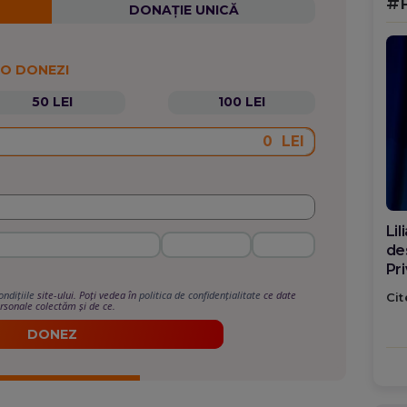
#
DONAȚIE UNICĂ
 O DONEZI
50 LEI
100 LEI
LEI
Di
ca
po
ondițiile
site-ului. Poți vedea în
politica de confidențialitate
ce date
Cit
rsonale colectăm și de ce.
DONEZ