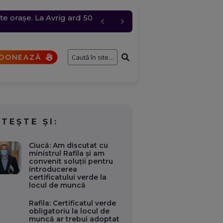
te orașe. La Avrig ard 50
e întâmplă cu cererile și
 grindină de până la 4
bire pentru „Anna”
DONEAZĂ
ITEȘTE ȘI:
Ciucă: Am discutat cu
ministrul Rafila şi am
convenit soluţii pentru
introducerea
certificatului verde la
locul de muncă
Rafila: Certificatul verde
obligatoriu la locul de
muncă ar trebui adoptat