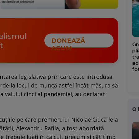
nalismul
DONEAZĂ
t
Gr
ACUM
pl
tr
ad
fo
ntarea legislativă prin care este introdusă
verde la locul de muncă astfel încât măsura să
a valului cinci al pandemiei, au declarat
O
cuţiile pe care premierului Nicolae Ciucă le-a
tăţii, Alexandru Rafila, a fost abordată
e trebuie luaţi în calcul, precum şi cât timp