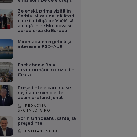
emisiilor? De ce e greșit
Zelenski, prima vizită în
Serbia. Miza unei călătorii
care îl obligă pe Vučić să
aleagă între Moscova și
apropierea de Europa
Mineriada energetică și
interesele PSD+AUR
Fact check: Rolul
dezinformării în criza din
Ceuta
Președintele care nu se
rușina de nimic este
acum profund jenat
REDACȚIA
SPOTMEDIA.RO
Sorin Grindeanu, șantaj la
președinte
EMILIAN ISAILĂ