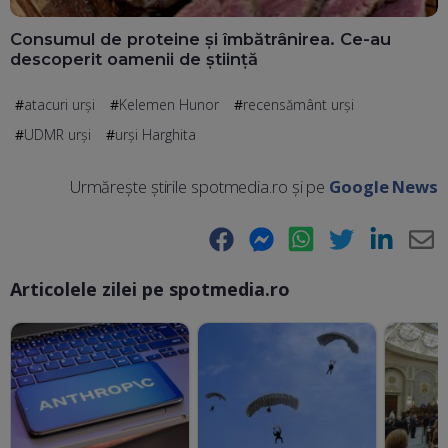
Consumul de proteine și îmbătrânirea. Ce-au
descoperit oamenii de știință
atacuri urși
Kelemen Hunor
recensământ urși
UDMR urși
urși Harghita
Urmărește știrile spotmedia.ro și pe
Google News
Facebook
Messenger
WhatsApp
Twitter
LinkedIn
E-
Articolele zilei pe spotmedia.ro
Ma