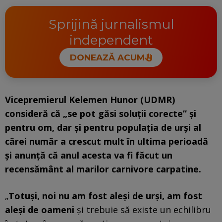
Sprijină jurnalismul
independent
DONEAZĂ ACUM
Vicepremierul Kelemen Hunor (UDMR)
consideră că „se pot găsi soluţii corecte” şi
pentru om, dar şi pentru populaţia de urşi al
cărei număr a crescut mult în ultima perioadă
şi anunţă că anul acesta va fi făcut un
recensământ al marilor carnivore carpatine.
„
Totuşi, noi nu am fost aleşi de urşi, am fost
aleşi de oameni
şi trebuie să existe un echilibru