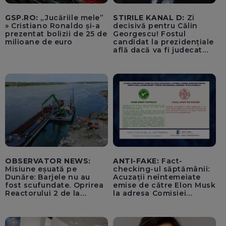
GSP.RO:
„Jucăriile mele”
STIRILE KANAL D:
Zi
» Cristiano Ronaldo și-a
decisivă pentru Călin
prezentat bolizii de 25 de
Georgescu! Fostul
milioane de euro
candidat la prezidențiale
află dacă va fi judecat
pentru tentativă de
lovitură de stat
OBSERVATOR NEWS:
ANTI-FAKE:
Fact-
Misiune eșuată pe
checking-ul săptămânii:
Dunăre: Barjele nu au
Acuzații neîntemeiate
fost scufundate. Oprirea
emise de către Elon Musk
Reactorului 2 de la
la adresa Comisiei
Cernavodă, inevitabilă
Europene despre oferta
unui „acord secret”
pentru instaurarea
„cenzurii” pe platforma X