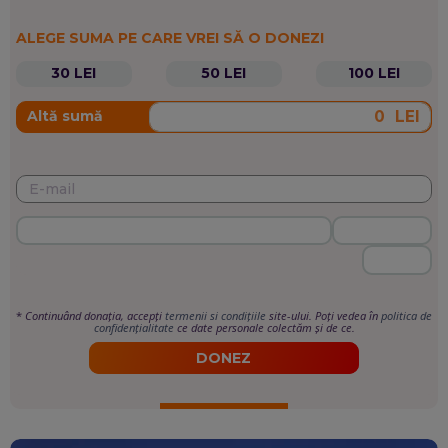
ALEGE SUMA PE CARE VREI SĂ O DONEZI
30 LEI
50 LEI
100 LEI
LEI
Altă sumă
*
Continuând donația, accepți
termenii si condițiile
site-ului. Poți vedea în
politica de
confidențialitate
ce date personale colectăm și de ce.
DONEZ