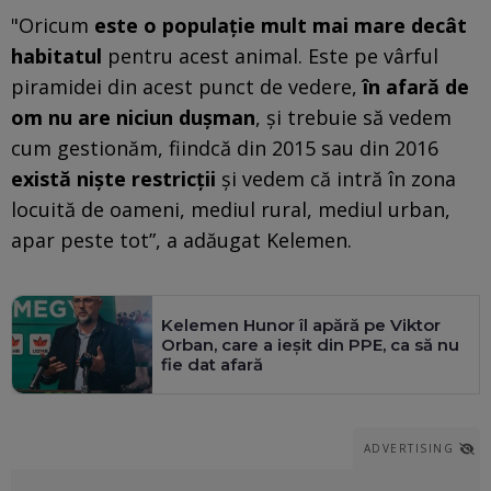
"Oricum
este o populaţie mult mai mare decât
habitatul
pentru acest animal. Este pe vârful
piramidei din acest punct de vedere,
în afară de
om nu are niciun duşman
, şi trebuie să vedem
cum gestionăm, fiindcă din 2015 sau din 2016
există nişte restricţii
şi vedem că intră în zona
locuită de oameni, mediul rural, mediul urban,
apar peste tot”, a adăugat Kelemen.
Kelemen Hunor îl apără pe Viktor
Orban, care a ieșit din PPE, ca să nu
fie dat afară
ADVERTISING