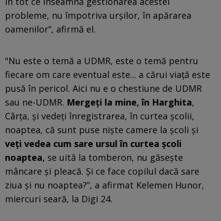
în tot ce înseamnă gestionarea acestei
probleme, nu împotriva urşilor, în apărarea
oamenilor”, afirmă el.
"Nu este o temă a UDMR, este o temă pentru
fiecare om care eventual este... a cărui viaţă este
pusă în pericol. Aici nu e o chestiune de UDMR
sau ne-UDMR.
Mergeţi la mine, în Harghita
,
Cârţa, şi vedeţi înregistrarea, în curtea şcolii,
noaptea, că sunt puse nişte camere la şcoli şi
veţi vedea cum sare ursul în curtea şcoli
noaptea,
se uită la tomberon, nu găseşte
mâncare şi pleacă. Şi ce face copilul dacă sare
ziua şi nu noaptea?”, a afirmat Kelemen Hunor,
miercuri seară, la Digi 24.