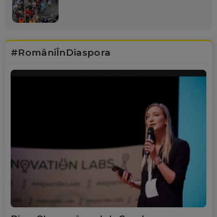
#RomâniÎnDiaspora