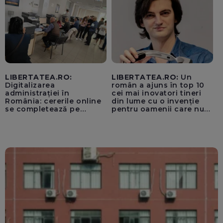
LIBERTATEA.RO:
LIBERTATEA.RO:
Un
Digitalizarea
român a ajuns în top 10
administrației în
cei mai inovatori tineri
România: cererile online
din lume cu o invenție
se completează pe
pentru oamenii care nu
calculatoarele de la
văd: „Are o misiune
ghișee
clară”