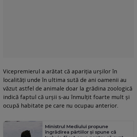
Vicepremierul a arătat că apariţia urşilor în
localităţi unde în ultima sută de ani oamenii au
văzut astfel de animale doar la grădina zoologică
indică faptul că urşii s-au înmulţit foarte mult şi
ocupă habitate pe care nu ocupau anterior.
Ministrul Mediului propune
îngrădirea pârtiilor şi spune că