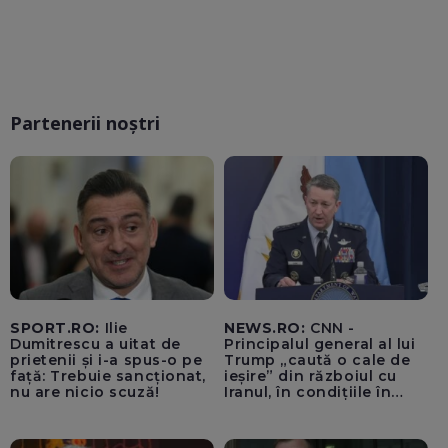
Partenerii noștri
SPORT.RO:
Ilie
NEWS.RO:
CNN -
Dumitrescu a uitat de
Principalul general al lui
prietenii și i-a spus-o pe
Trump „caută o cale de
față: Trebuie sancționat,
ieșire” din războiul cu
nu are nicio scuză!
Iranul, în condițiile în
care opțiunile militare
ale SUA rămân limitate