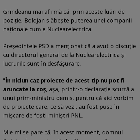
Grindeanu mai afirmă că, prin aceste luări de
poziţie, Bolojan slăbeşte puterea unei companii
naţionale cum e Nuclearelectrica.
Preşedintele PSD a menţionat că a avut o discuţie
cu directorul general de la Nuclearelectrica şi
lucrurile sunt în desfăşurare.
"
În niciun caz proiecte de acest tip nu pot fi
aruncate la coş
, aşa, printr-o declaraţie scurtă a
unui prim-ministru demis, pentru că aici vorbim
de proiecte care, ce să vezi, au fost puse în
mişcare de foşti miniştri PNL.
Mie mi se pare că, în acest moment, domnul