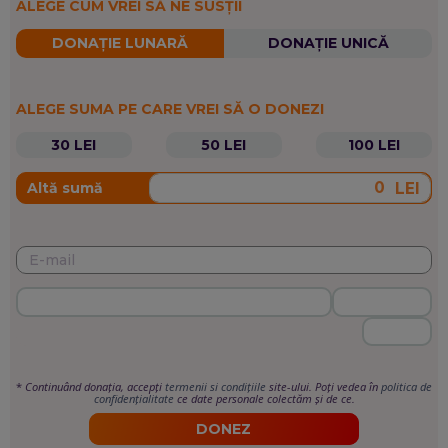
ALEGE CUM VREI SĂ NE SUSȚII
DONAȚIE LUNARĂ
DONAȚIE UNICĂ
ALEGE SUMA PE CARE VREI SĂ O DONEZI
30 LEI
50 LEI
100 LEI
LEI
Altă sumă
*
Continuând donația, accepți
termenii si condițiile
site-ului. Poți vedea în
politica de
confidențialitate
ce date personale colectăm și de ce.
DONEZ