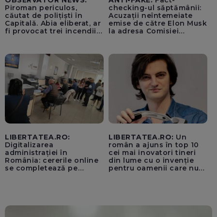
Piroman periculos,
checking-ul săptămânii:
căutat de polițiști în
Acuzații neîntemeiate
Capitală. Abia eliberat, ar
emise de către Elon Musk
fi provocat trei incendii
la adresa Comisiei
într-o noapte
Europene despre oferta
unui „acord secret”
pentru instaurarea
„cenzurii” pe platforma X
LIBERTATEA.RO:
LIBERTATEA.RO:
Un
Digitalizarea
român a ajuns în top 10
administrației în
cei mai inovatori tineri
România: cererile online
din lume cu o invenție
se completează pe
pentru oamenii care nu
calculatoarele de la
văd: „Are o misiune
ghișee
clară”