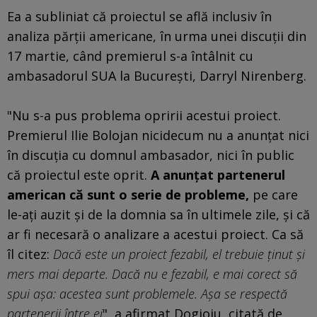
Ea a subliniat că proiectul se află inclusiv în
analiza părții americane, în urma unei discuții din
17 martie, când premierul s-a întâlnit cu
ambasadorul SUA la București, Darryl Nirenberg.
"Nu s-a pus problema opririi acestui proiect.
Premierul Ilie Bolojan nicidecum nu a anunțat nici
în discuția cu domnul ambasador, nici în public
că proiectul este oprit.
A anunțat partenerul
american că sunt o serie de probleme,
pe care
le-ați auzit și de la domnia sa în ultimele zile, și că
ar fi necesară o analizare a acestui proiect. Ca să
îl citez:
Dacă este un proiect fezabil, el trebuie ținut și
mers mai departe. Dacă nu e fezabil, e mai corect să
spui așa: acestea sunt problemele. Așa se respectă
partenerii între ei
", a afirmat Dogioiu, citată de