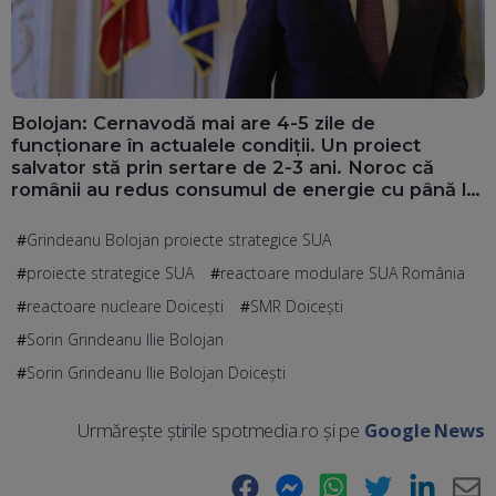
Bolojan: Cernavodă mai are 4-5 zile de
funcționare în actualele condiții. Un proiect
salvator stă prin sertare de 2-3 ani. Noroc că
românii au redus consumul de energie cu până la
300 MW
Grindeanu Bolojan proiecte strategice SUA
proiecte strategice SUA
reactoare modulare SUA România
reactoare nucleare Doicești
SMR Doicești
Sorin Grindeanu Ilie Bolojan
Sorin Grindeanu Ilie Bolojan Doicești
Urmărește știrile spotmedia.ro și pe
Google News
Facebook
Messenger
WhatsApp
Twitter
LinkedIn
E-