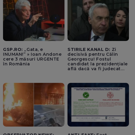
GSP.RO:
„Gata, e
STIRILE KANAL D:
Zi
INUMAN!” » Ioan Andone
decisivă pentru Călin
cere 3 măsuri URGENTE
Georgescu! Fostul
în România
candidat la prezidențiale
află dacă va fi judecat
pentru tentativă de
lovitură de stat
OBSERVATOR NEWS:
ANTI-FAKE:
Fact-