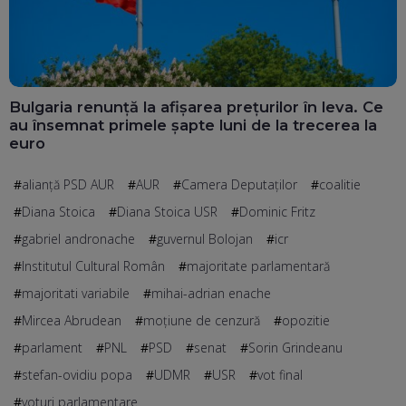
Bulgaria renunță la afișarea prețurilor în leva. Ce
au însemnat primele șapte luni de la trecerea la
euro
alianță PSD AUR
AUR
Camera Deputaților
coalitie
Diana Stoica
Diana Stoica USR
Dominic Fritz
gabriel andronache
guvernul Bolojan
icr
Institutul Cultural Român
majoritate parlamentară
majoritati variabile
mihai-adrian enache
Mircea Abrudean
moțiune de cenzură
opozitie
parlament
PNL
PSD
senat
Sorin Grindeanu
stefan-ovidiu popa
UDMR
USR
vot final
voturi parlamentare