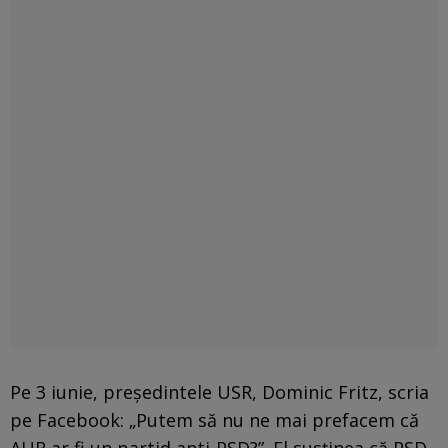
Pe 3 iunie, președintele USR, Dominic Fritz, scria
pe Facebook: „Putem să nu ne mai prefacem că
AUR ar fi un partid anti-PSD?”. El susținea că PSD