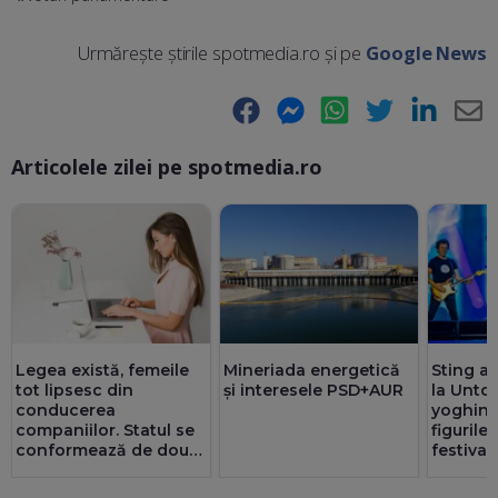
Urmărește știrile spotmedia.ro și pe
Google News
Facebook
Messenger
WhatsApp
Twitter
LinkedIn
E-
Articolele zilei pe spotmedia.ro
Ma
Legea există, femeile
Mineriada energetică
Sting a 
tot lipsesc din
și interesele PSD+AUR
la Untol
conducerea
yoghin ș
companiilor. Statul se
figurile
conformează de două
festival
ori mai bine decât
privatul. 25 de consilii