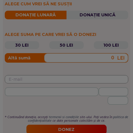
ALEGE CUM VREI SĂ NE SUSȚII
DONAȚIE LUNARĂ
DONAȚIE UNICĂ
ALEGE SUMA PE CARE VREI SĂ O DONEZI
30 LEI
50 LEI
100 LEI
LEI
Altă sumă
*
Continuând donația, accepți
termenii si condițiile
site-ului. Poți vedea în
politica de
confidențialitate
ce date personale colectăm și de ce.
DONEZ