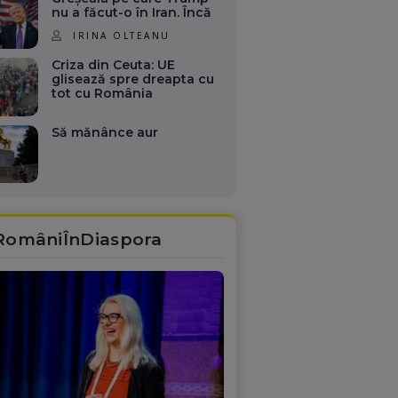
nu a făcut-o în Iran. Încă
IRINA OLTEANU
Criza din Ceuta: UE
glisează spre dreapta cu
tot cu România
Să mănânce aur
RomâniÎnDiaspora