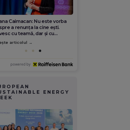
ana Olar, românca de la Google
re demonstrează că diaspora
ate schimba România
ește articolul
powered by
UROPEAN
USTAINABLE ENERGY
EEK