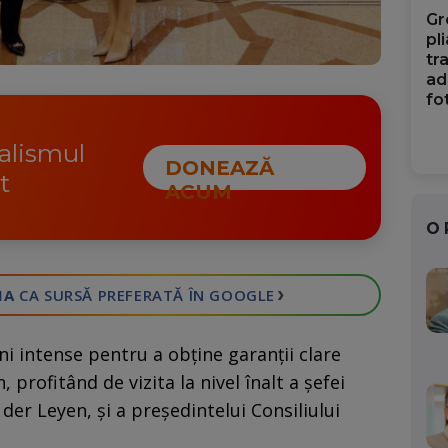
Gr
pl
tr
ad
fo
nalismul
DONEAZĂ
t
ACUM
O
›
IA
CA SURSĂ PREFERATĂ
ÎN GOOGLE
i intense pentru a obține garanții clare
profitând de vizita la nivel înalt a şefei
er Leyen, și a președintelui Consiliului