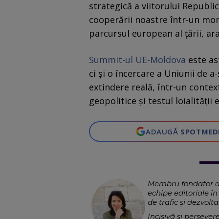
strategică a viitorului Republi
cooperării noastre într-un mom
parcursul european al țării, ar
Summit-ul UE-Moldova
este as
ci și o încercare a Uniunii de 
extindere reală, într-un contex
geopolitice și testul loialității
ADAUGĂ
SPOTMED
Membru fondator al 
echipe editoriale î
de trafic şi dezvolt
Incisivă şi perseve