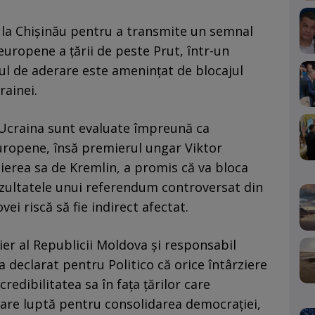
t la Chișinău pentru a transmite un semnal
i europene a țării de peste Prut, într-un
ul de aderare este amenințat de blocajul
rainei.
i Ucraina sunt evaluate împreună ca
uropene, însă premierul ungar Viktor
erea sa de Kremlin, a promis că va bloca
ezultatele unui referendum controversat din
vei riscă să fie indirect afectat.
er al Republicii Moldova și responsabil
 declarat pentru Politico că orice întârziere
edibilitatea sa în fața țărilor care
 care luptă pentru consolidarea democrației,