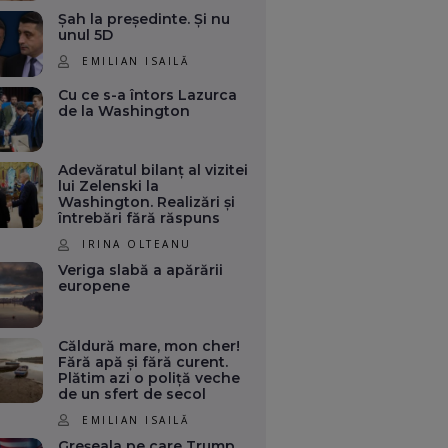
Șah la președinte. Și nu
unul 5D
EMILIAN ISAILĂ
Cu ce s-a întors Lazurca
de la Washington
Adevăratul bilanț al vizitei
lui Zelenski la
Washington. Realizări și
întrebări fără răspuns
IRINA OLTEANU
Veriga slabă a apărării
europene
Căldură mare, mon cher!
Fără apă și fără curent.
Plătim azi o poliță veche
de un sfert de secol
EMILIAN ISAILĂ
Greșeala pe care Trump