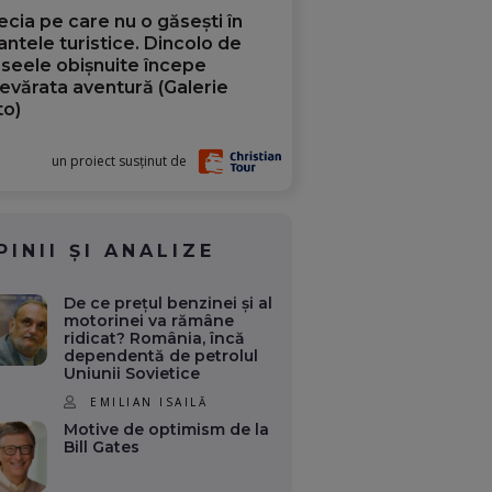
ecia pe care nu o găsești în
iantele turistice. Dincolo de
aseele obișnuite începe
evărata aventură (Galerie
to)
un proiect susținut de
PINII ȘI ANALIZE
De ce prețul benzinei și al
motorinei va rămâne
ridicat? România, încă
dependentă de petrolul
Uniunii Sovietice
EMILIAN ISAILĂ
Motive de optimism de la
Bill Gates