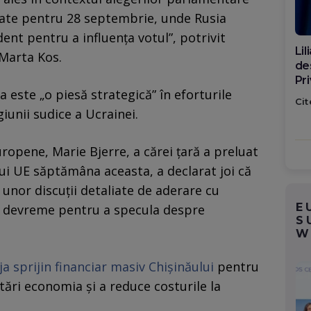
ate pentru 28 septembrie, unde Rusia
ent pentru a influența votul”, potrivit
Di
 Marta Kos.
ca
po
 este „o piesă strategică” în eforturile
Cit
iunii sudice a Ucrainei.
uropene, Marie Bjerre, a cărei țară a preluat
lui UE săptămâna aceasta, a declarat joi că
unor discuții detaliate de aderare cu
E
ea devreme pentru a specula despre
S
W
a sprijin financiar masiv Chișinăului
pentru
ări economia și a reduce costurile la