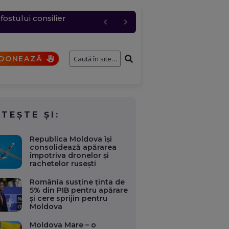
c, cererea a urcat
entru logistic cheie
fostului consilier
și de interese. Ce case,
a fi analizat de SRI
DONEAZĂ
ITEȘTE ȘI:
Republica Moldova își
consolidează apărarea
împotriva dronelor și
rachetelor rusești
România susține ținta de
5% din PIB pentru apărare
și cere sprijin pentru
Moldova
Moldova Mare – o