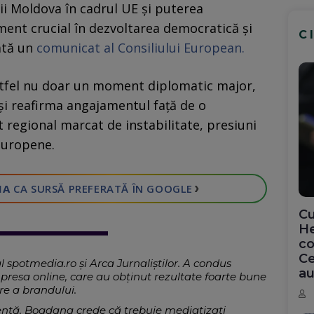
cii Moldova în cadrul UE și puterea
ent crucial în dezvoltarea democratică și
C
ată un
comunicat al Consiliului European.
tfel nu doar un moment diplomatic major,
a-și reafirma angajamentul față de o
t regional marcat de instabilitate, presiuni
 europene.
›
IA
CA SURSĂ PREFERATĂ
ÎN GOOGLE
Cu
He
co
Ce
spotmedia.ro și Arca Jurnaliştilor. A condus
au
n presa online, care au obţinut rezultate foarte bune
are a brandului.
rentă, Bogdana crede că trebuie mediatizaţi