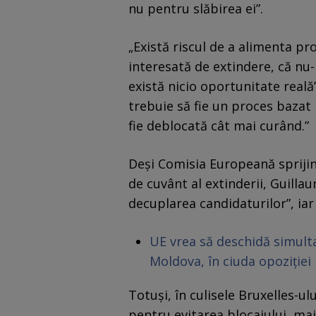
nu pentru slăbirea ei”.
„Există riscul de a alimenta p
interesată de extindere, că nu
există nicio oportunitate reală
trebuie să fie un proces baza
fie deblocată cât mai curând.”
Deși Comisia Europeană spriji
de cuvânt al extinderii, Guilla
decuplarea candidaturilor”, iar
UE vrea să deschidă simulta
Moldova, în ciuda opoziției
Totuși, în culisele Bruxelles-ul
pentru evitarea blocajului, mai