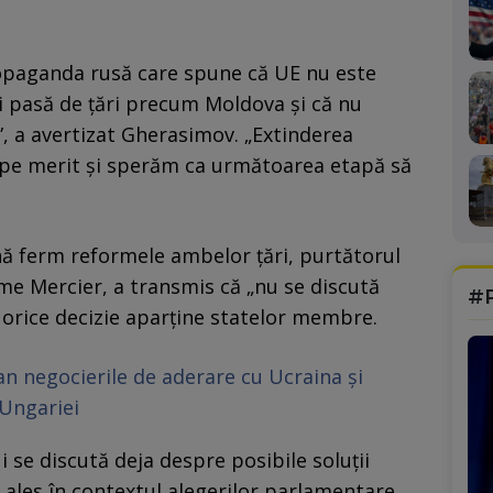
ropaganda rusă care spune că UE nu este
-i pasă de țări precum Moldova și că nu
”, a avertizat Gherasimov. „Extinderea
t pe merit și sperăm ca următoarea etapă să
nă ferm reformele ambelor țări, purtătorul
ume Mercier, a transmis că „nu se discută
#
 orice decizie aparține statelor membre.
n negocierile de aderare cu Ucraina și
 Ungariei
ui se discută deja despre posibile soluții
 ales în contextul alegerilor parlamentare