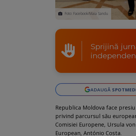
Foto: Facebook/Maia Sandu
Sprijină jur
independen
ADAUGĂ
SPOTMED
Republica Moldova face presiun
privind parcursul său european, 
Comisiei Europene, Ursula von d
European, António Costa.