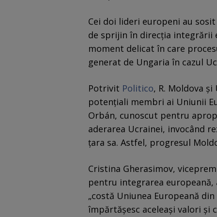
Cei doi lideri europeni au sosi
de sprijin în direcția integrări
moment delicat în care proces
generat de Ungaria în cazul Uc
Potrivit
Politico
, R. Moldova ș
potențiali membri ai Uniunii E
Orbán, cunoscut pentru apropi
aderarea Ucrainei, invocând r
ţara sa. Astfel, progresul Moldo
Cristina Gherasimov, vicepremi
pentru integrarea europeană, a
„costă Uniunea Europeană din cr
împărtășesc aceleași valori și