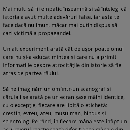
Mai mult, să fii empatic înseamnă și să înțelegi că
istoria a avut multe adevăruri false, iar asta te
face dacă nu imun, măcar mai puțin dispus să
cazi victimă a propagandei.
Un alt experiment arată cât de ușor poate omul
care nu și-a educat mintea și care nu a primit
informațiile despre atrocitățile din istorie să fie
atras de partea răului.
Să ne imaginăm un om într-un scanograf și
căruia i se arată pe un ecran șase mâini identice,
cu o excepție, fiecare are lipită o etichetă:
creștin, evreu, ateu, musulman, hindus și
scientolog. Pe rând, în fiecare mână este înfipt un
ac. Creierul reacționează diferit dacă mâna e din