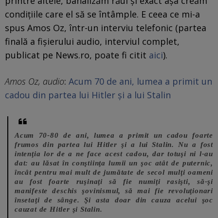
printre altele, banalizăm răul și exact așa creăm
condițiile care el să se întâmple. E ceea ce mi-a
spus Amos Oz, într-un interviu telefonic (partea
finală a fișierului audio, interviul complet,
publicat pe News.ro, poate fi citit
aici
).
Amos Oz, audio
:
Acum 70 de ani, lumea a primit un
cadou din partea lui Hitler și a lui Stalin
Acum 70-80 de ani, lumea a primit un cadou foarte
frumos din partea lui Hitler şi a lui Stalin. Nu a fost
intenţia lor de a ne face acest cadou, dar totuşi ni l-au
dat: au lăsat în conştiinţa lumii un şoc atât de puternic,
încât pentru mai mult de jumătate de secol mulţi oameni
au fost foarte ruşinaţi să fie numiţi rasişti, să-şi
manifeste deschis şovinismul, să mai fie revoluţionari
însetaţi de sânge. Şi asta doar din cauza acelui şoc
cauzat de Hitler şi Stalin.