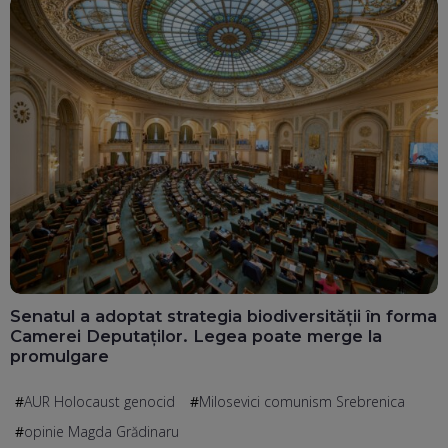
Senatul a adoptat strategia biodiversității în forma
Camerei Deputaților. Legea poate merge la
promulgare
AUR Holocaust genocid
Milosevici comunism Srebrenica
opinie Magda Grădinaru