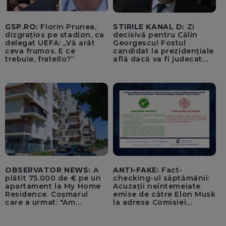
GSP.RO:
Florin Prunea,
STIRILE KANAL D:
Zi
dizgrațios pe stadion, ca
decisivă pentru Călin
delegat UEFA: „Vă arăt
Georgescu! Fostul
ceva frumos. E ce
candidat la prezidențiale
trebuie, fratello?”
află dacă va fi judecat
pentru tentativă de
lovitură de stat
OBSERVATOR NEWS:
A
ANTI-FAKE:
Fact-
plătit 75.000 de € pe un
checking-ul săptămânii:
apartament la My Home
Acuzații neîntemeiate
Residence. Coșmarul
emise de către Elon Musk
care a urmat: "Am
la adresa Comisiei
început să tremur"
Europene despre oferta
unui „acord secret”