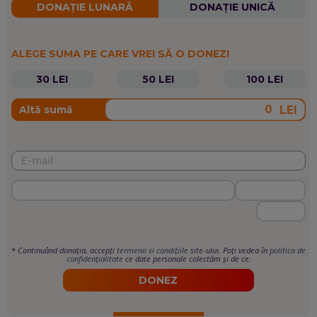
DONAȚIE LUNARĂ
DONAȚIE UNICĂ
ALEGE SUMA PE CARE VREI SĂ O DONEZI
30 LEI
50 LEI
100 LEI
LEI
Altă sumă
*
Continuând donația, accepți
termenii si condițiile
site-ului. Poți vedea în
politica de
confidențialitate
ce date personale colectăm și de ce.
DONEZ