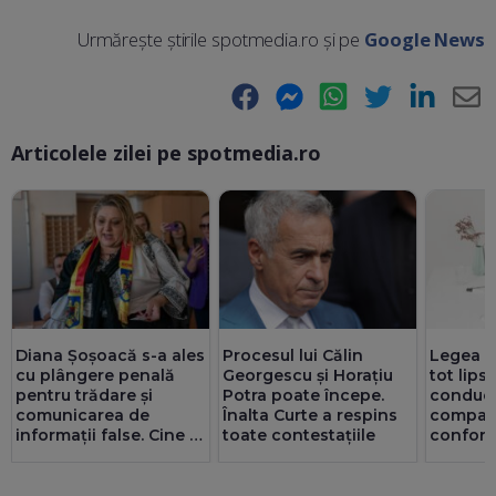
Urmărește știrile spotmedia.ro și pe
Google News
Facebook
Messenger
WhatsApp
Twitter
LinkedIn
E-
Articolele zilei pe spotmedia.ro
Ma
Diana Șoșoacă s-a ales
Procesul lui Călin
Legea ex
cu plângere penală
Georgescu și Horațiu
tot lips
pentru trădare și
Potra poate începe.
conduc
comunicarea de
Înalta Curte a respins
companii
informații false. Cine și
toate contestațiile
confor
de ce o acuză
ori mai 
privatul.
au doar