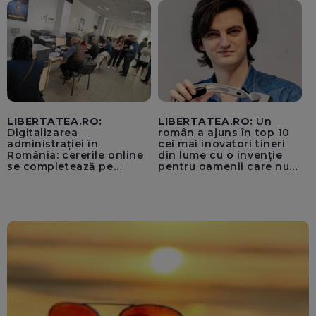
pentru instaurarea
„cenzurii” pe platforma X
LIBERTATEA.RO:
LIBERTATEA.RO:
Un
Digitalizarea
român a ajuns în top 10
administrației în
cei mai inovatori tineri
România: cererile online
din lume cu o invenție
se completează pe
pentru oamenii care nu
calculatoarele de la
văd: „Are o misiune
ghișee
clară”