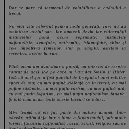
Dar se pare că termenul de valabilitate a cadoului a
trecut.
Nu mai este relevant pentru noile generaţii care nu au
amintirea acelui şoc. Iar oamenii devin iar vulnerabili
instinctelor până acum reprimate: instinctele
naţionaliste, xenofobe, antisemite, islamofobe, chiar şi
cele împotriva femeilor. Pur şi simplu, asistăm la
revenirea acelor lucruri.
Până acum am avut doar o pauză, un interval de respiro
cauzat de acel şoc pe care ni l-au dat Stalin şi Hitler.
Iată că acel şoc a fost punctul de început al unei relative
epoci de aur, cu mai puţină violenţă ca în trecut, cu mai
puţine războaie, cu mai puţin rasism, cu mai puţină ură,
cu mai puţin bigotism, cu mai puţin naţionalism fanatic.
Şi iată cum acum toate aceste lucruri se întorc.
Mi-e teamă că ele fac parte din natura umană. Într-
adevăr, trăim deja într-o lume a fanatismului, sub multe
forme: fanatism naţionalist, rasist, sexist, religios sau de
tipul radicalismului revoluţionar.