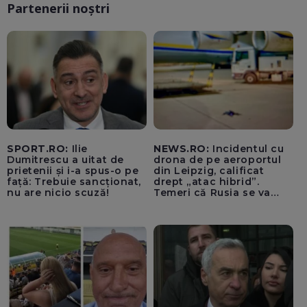
Partenerii noștri
SPORT.RO:
Ilie
NEWS.RO:
Incidentul cu
Dumitrescu a uitat de
drona de pe aeroportul
prietenii și i-a spus-o pe
din Leipzig, calificat
față: Trebuie sancționat,
drept „atac hibrid”.
nu are nicio scuză!
Temeri că Rusia se va
amesteca în alegerile din
Germania. Un oficial
neagă informațiile că
avioanele ucrainene din
apropierea dronei ar fi
fost încărcate cu muniție