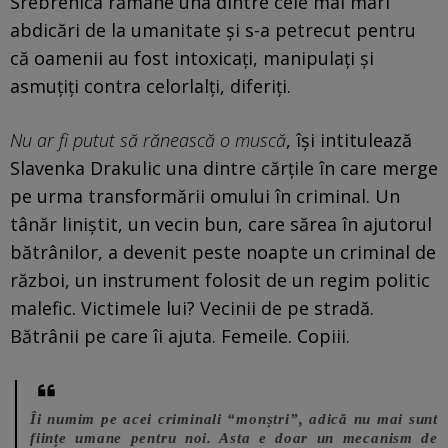
Srebrenica rămâne una dintre cele mai mari
abdicări de la umanitate și s-a petrecut pentru
că oamenii au fost intoxicați, manipulați și
asmuțiți contra celorlalți, diferiți.
Nu ar fi putut să rănească o muscă
, își intitulează
Slavenka Drakulic una dintre cărțile în care merge
pe urma transformării omului în criminal. Un
tânăr liniștit, un vecin bun, care sărea în ajutorul
bătrânilor, a devenit peste noapte un criminal de
război, un instrument folosit de un regim politic
malefic. Victimele lui? Vecinii de pe stradă.
Bătrânii pe care îi ajuta. Femeile. Copiii.
Îi numim pe acei criminali “monștri”, adică nu mai sunt
ființe umane pentru noi. Asta e doar un mecanism de