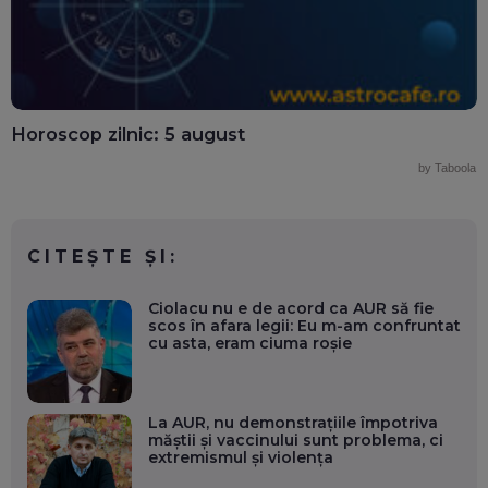
Horoscop zilnic: 5 august
by Taboola
CITEȘTE ȘI:
Ciolacu nu e de acord ca AUR să fie
scos în afara legii: Eu m-am confruntat
cu asta, eram ciuma roşie
La AUR, nu demonstraţiile împotriva
măștii și vaccinului sunt problema, ci
extremismul și violența