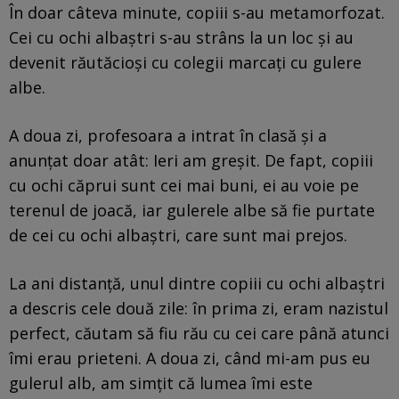
În doar câteva minute, copiii s-au metamorfozat.
Cei cu ochi albaștri s-au strâns la un loc și au
devenit răutăcioși cu colegii marcați cu gulere
albe.
A doua zi, profesoara a intrat în clasă și a
anunțat doar atât: Ieri am greșit. De fapt, copiii
cu ochi căprui sunt cei mai buni, ei au voie pe
terenul de joacă, iar gulerele albe să fie purtate
de cei cu ochi albaștri, care sunt mai prejos.
La ani distanță, unul dintre copiii cu ochi albaștri
a descris cele două zile: în prima zi, eram nazistul
perfect, căutam să fiu rău cu cei care până atunci
îmi erau prieteni. A doua zi, când mi-am pus eu
gulerul alb, am simțit că lumea îmi este