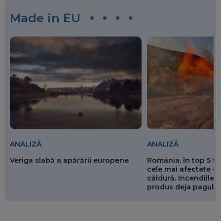
Made in EU
ANALIZĂ
ANALIZĂ
Veriga slabă a apărării europene
România, în top 5 ț
cele mai afectate de
căldură. Incendiile ș
produs deja pagube
miliarde de euro