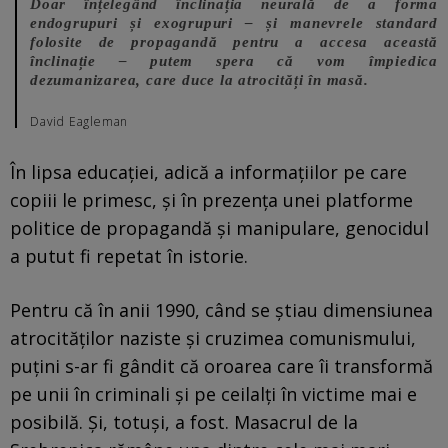
Doar înțelegând înclinația neurală de a forma
endogrupuri și exogrupuri – și manevrele standard
folosite de propagandă pentru a accesa această
înclinație – putem spera că vom împiedica
dezumanizarea, care duce la atrocități în masă.
David Eagleman
În lipsa educației, adică a informațiilor pe care
copiii le primesc, și în prezența unei platforme
politice de propagandă și manipulare, genocidul
a putut fi repetat în istorie.
Pentru că în anii 1990, când se știau dimensiunea
atrocităților naziste și cruzimea comunismului,
puțini s-ar fi gândit că oroarea care îi transformă
pe unii în criminali și pe ceilalți în victime mai e
posibilă. Și, totuși, a fost. Masacrul de la