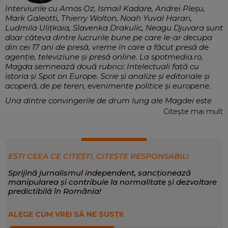
Interviurile cu Amos Oz, Ismail Kadare, Andrei Pleșu,
Mark Galeotti, Thierry Wolton, Noah Yuval Harari,
Ludmila Ulițkaia, Slavenka Drakulic, Neagu Djuvara sunt
doar câteva dintre lucrurile bune pe care le-ar decupa
din cei 17 ani de presă, vreme în care a făcut presă de
agenție, televiziune și presă online. La spotmedia.ro,
Magda semnează două rubrici: Intelectuali față cu
istoria și Spot on Europe. Scrie și analize și editoriale și
acoperă, de pe teren, evenimente politice și europene.
Una dintre convingerile de drum lung ale Magdei este
aceea că jurnalismul este o profesie de interval, care
Citește mai mult
trebuie să explice oamenilor deciziile politice, naționale și
internaționale, prin refacerea contextului, și în egală
măsură să abordeze temele sociale, în așa fel încât să
aducă în atenția decidenților politici agenda reală a
EȘTI CEEA CE CITEȘTI, CITEȘTE RESPONSABIL!
societății, nevoile, problemele, întrebările oamenilor. De
aceea face încă teren și nu și-ar imagina meseria de
Sprijină jurnalismul independent, sancționează
jurnalist fără lucrul de teren și fără atenția scrupuloasă
manipularea și contribuie la normalitate și dezvoltare
acordată contextului. Este preocupată deopotrivă de
predictibilă în România!
politică și cultură: aceasta din urmă poate explica lumea
Afaceri Europene, Cultură, Politică internă
EXPERTIZĂ:
în care trăim, prin felul în care ce se întâmplă în politică,
ALEGE CUM VREI SĂ NE SUSȚII
geopolitică, în istoria mare afectează viața cotidiană a
Politică
,
Opinii și analize
,
Sănătate
SCRIE DESPRE:
oamenilor și povestea fiecăruia dintre noi.