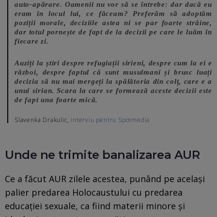
auto-apărare. Oamenii nu vor să se întrebe: dar dacă eu
eram în locul lui, ce făceam? Preferăm să adoptăm
poziții morale, deciziile astea ni se par foarte străine,
dar totul pornește de fapt de la decizii pe care le luăm în
fiecare zi.
Auziți la știri despre refugiații sirieni, despre cum la ei e
război, despre faptul că sunt musulmani și brusc luați
decizia să nu mai mergeți la spălătoria din colț, care e a
unui sirian. Scara la care se formează aceste decizii este
de fapt una foarte mică.
Slavenka Drakulic,
interviu pentru Spotmedia
Unde ne trimite banalizarea AUR
Ce a făcut AUR zilele acestea, punând pe același
palier predarea Holocaustului cu predarea
educației sexuale, ca fiind materii minore și