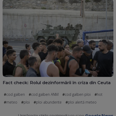
Fact check: Rolul dezinformării în criza din Ceuta
cod galben
cod galben ANM
cod galben ploi
hot
meteo
ploi
ploi abundente
ploi alertă meteo
Urmărește știrile spotmedia.ro și pe
Google News