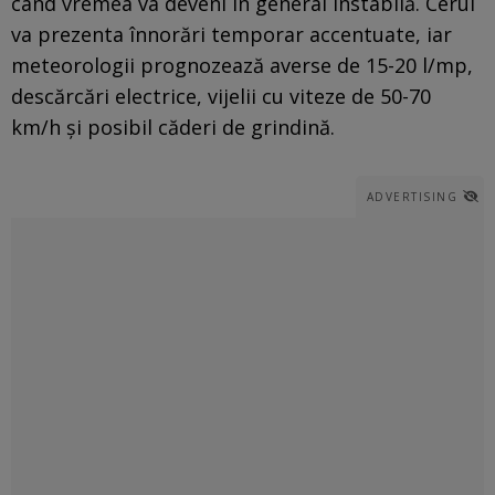
când vremea va deveni în general instabilă. Cerul
va prezenta înnorări temporar accentuate, iar
meteorologii prognozează averse de 15-20 l/mp,
descărcări electrice, vijelii cu viteze de 50-70
km/h și posibil căderi de grindină.
ADVERTISING