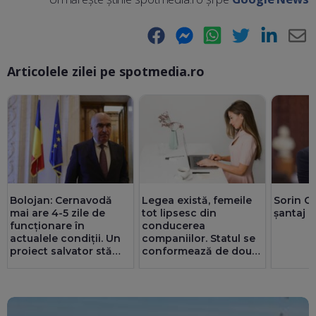
Facebook
Messenger
WhatsApp
Twitter
LinkedIn
E-
Articolele zilei pe spotmedia.ro
Ma
Bolojan: Cernavodă
Legea există, femeile
Sorin G
mai are 4-5 zile de
tot lipsesc din
șantaj l
funcționare în
conducerea
actualele condiții. Un
companiilor. Statul se
proiect salvator stă
conformează de două
prin sertare de 2-3 ani.
ori mai bine decât
Noroc că românii au
privatul. 25 de consilii
redus consumul de
au doar bărbați
energie cu până la 300
MW