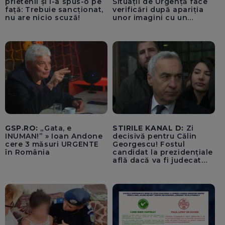
prietenii și i-a spus-o pe
Situații de Urgență face
față: Trebuie sancționat,
verificări după apariția
nu are nicio scuză!
unor imagini cu un
echipaj al Ambulanței
Bacău care ar fi oprit
pentru cumpărături în
timp ce transporta un
pacient către spital
GSP.RO:
„Gata, e
STIRILE KANAL D:
Zi
INUMAN!” » Ioan Andone
decisivă pentru Călin
cere 3 măsuri URGENTE
Georgescu! Fostul
în România
candidat la prezidențiale
află dacă va fi judecat
pentru tentativă de
lovitură de stat