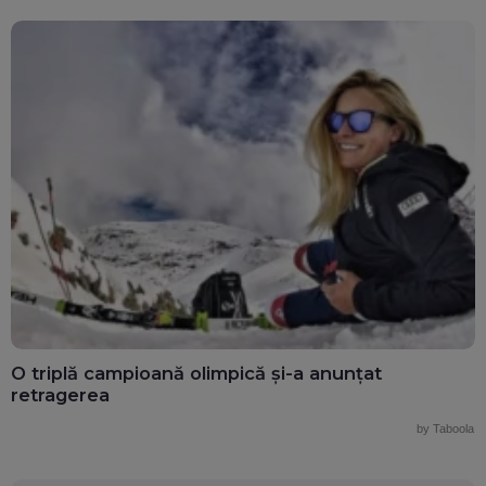
O triplă campioană olimpică și-a anunțat
retragerea
by Taboola