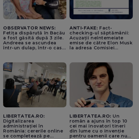
OBSERVATOR NEWS:
ANTI-FAKE:
Fact-
Fetița dispărută în Bacău
checking-ul săptămânii:
a fost găsită după 3 zile.
Acuzații neîntemeiate
Andreea se ascundea
emise de către Elon Musk
într-un dulap, într-o casă
la adresa Comisiei
părăsită
Europene despre oferta
unui „acord secret”
pentru instaurarea
„cenzurii” pe platforma X
LIBERTATEA.RO:
LIBERTATEA.RO:
Un
Digitalizarea
român a ajuns în top 10
administrației în
cei mai inovatori tineri
România: cererile online
din lume cu o invenție
se completează pe
pentru oamenii care nu