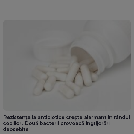
calculatoarele de la
văd: „Are o misiune
ghișee
clară”
Rezistența la antibiotice crește alarmant în rândul
copiilor. Două bacterii provoacă îngrijorări
deosebite