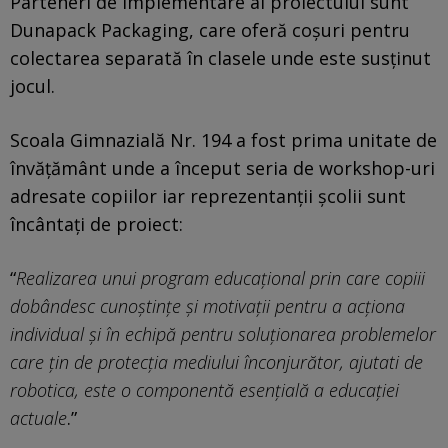
Parteneri de implementare ai proiectului sunt
Dunapack Packaging, care oferă coșuri pentru
colectarea separată în clasele unde este susținut
jocul.
Scoala Gimnazială Nr. 194 a fost prima unitate de
învățământ unde a început seria de workshop-uri
adresate copiilor iar reprezentanții școlii sunt
încântați de proiect:
“
Realizarea unui program educațional prin care copiii
dobândesc cunoştinţe şi motivaţii pentru a acţiona
individual şi în echipă pentru soluţionarea problemelor
care ţin de protecţia mediului înconjurător, ajutati de
robotica, este o componentă esențială a educației
actuale
.”