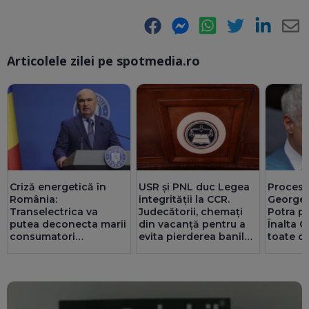
Facebook
Messenger
WhatsApp
Twitter
LinkedIn
E-
Articolele zilei pe spotmedia.ro
Ma
Criză energetică în
USR și PNL duc Legea
Procesul
România:
integrității la CCR.
Georges
Transelectrica va
Judecătorii, chemați
Potra p
putea deconecta marii
din vacanță pentru a
Înalta C
consumatori
evita pierderea banilor
toate co
industriali, dacă e
din PNRR
nevoie. Populația și
spitalele nu vor fi
afectate