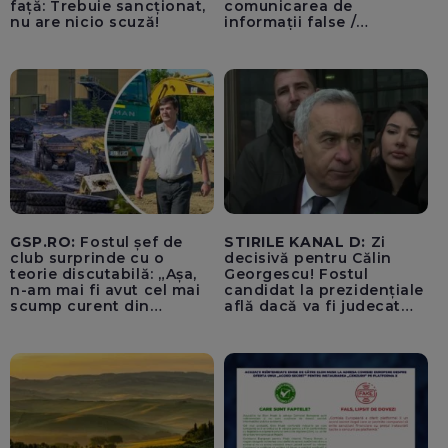
față: Trebuie sancționat,
comunicarea de
nu are nicio scuză!
informații false /
Documentul, depus la
Parchetul de pe lângă
Înalta Curte de Casație și
Justiție de Adrian
Băzăvan și Asociația
„Lupii Tricolori”
GSP.RO:
Fostul șef de
STIRILE KANAL D:
Zi
club surprinde cu o
decisivă pentru Călin
teorie discutabilă: „Așa,
Georgescu! Fostul
n-am mai fi avut cel mai
candidat la prezidențiale
scump curent din
află dacă va fi judecat
Uniunea Europeană”
pentru tentativă de
lovitură de stat