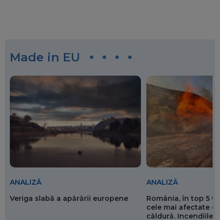
Made in EU
ANALIZĂ
ANALIZĂ
Veriga slabă a apărării europene
România, în top 5 ț
cele mai afectate de
căldură. Incendiile ș