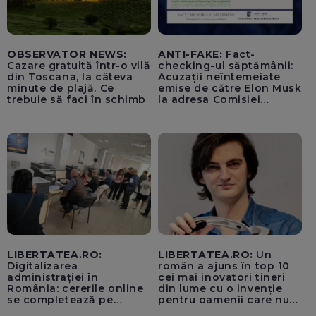
OBSERVATOR NEWS:
ANTI-FAKE:
Fact-
Cazare gratuită într-o vilă
checking-ul săptămânii:
din Toscana, la câteva
Acuzații neîntemeiate
minute de plajă. Ce
emise de către Elon Musk
trebuie să faci în schimb
la adresa Comisiei
Europene despre oferta
unui „acord secret”
pentru instaurarea
„cenzurii” pe platforma X
LIBERTATEA.RO:
LIBERTATEA.RO:
Un
Digitalizarea
român a ajuns în top 10
administrației în
cei mai inovatori tineri
România: cererile online
din lume cu o invenție
se completează pe
pentru oamenii care nu
calculatoarele de la
văd: „Are o misiune