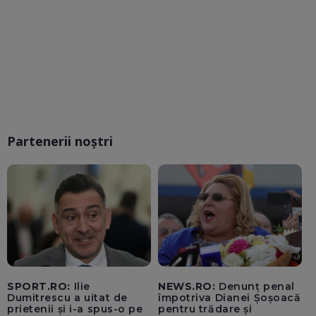
Partenerii noștri
SPORT.RO:
Ilie
NEWS.RO:
Denunț penal
Dumitrescu a uitat de
împotriva Dianei Șoșoacă
prietenii și i-a spus-o pe
pentru trădare și