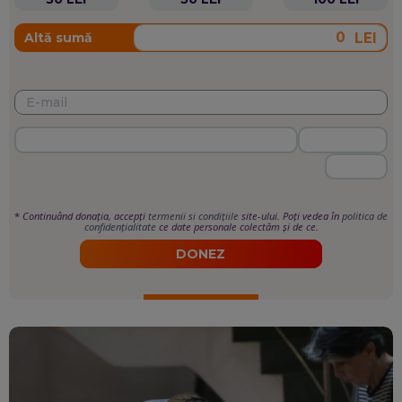
LEI
Altă sumă
*
Continuând donația, accepți
termenii si condițiile
site-ului. Poți vedea în
politica de
confidențialitate
ce date personale colectăm și de ce.
DONEZ