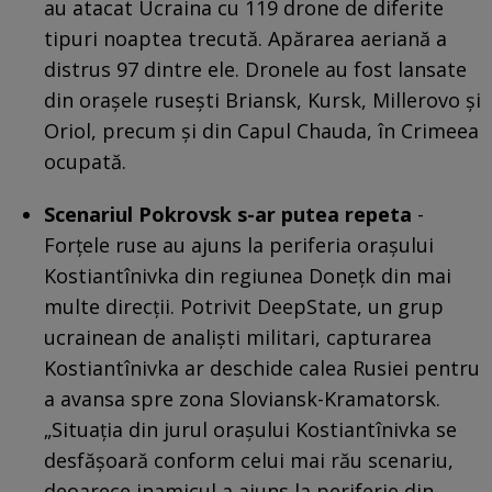
au atacat Ucraina cu 119 drone de diferite
tipuri noaptea trecută. Apărarea aeriană a
distrus 97 dintre ele. Dronele au fost lansate
din orașele rusești Briansk, Kursk, Millerovo și
Oriol, precum și din Capul Chauda, ​​în Crimeea
ocupată.
Scenariul Pokrovsk s-ar putea repeta
-
Forțele ruse au ajuns la periferia orașului
Kostiantînivka din regiunea Donețk din mai
multe direcții. Potrivit DeepState, un grup
ucrainean de analiști militari, capturarea
Kostiantînivka ar deschide calea Rusiei pentru
a avansa spre zona Sloviansk-Kramatorsk.
„Situația din jurul orașului Kostiantînivka se
desfășoară conform celui mai rău scenariu,
deoarece inamicul a ajuns la periferie din