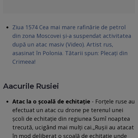
Ziua 1574 Cea mai mare rafinărie de petrol
din zona Moscovei și-a suspendat activitatea
după un atac masiv (Video). Artist rus,
asasinat în Polonia. Tătarii spun: Plecați din
Crimeea!
Aacurile Rusiei
Atac la o școală de echitație
- Forțele ruse au
efectuat un atac cu drone pe terenul unei
școli de echitație din regiunea Sumî noaptea
trecută, ucigând mai mulți cai.„Rușii au atacat
în mod deliberat o școală de echitație unde