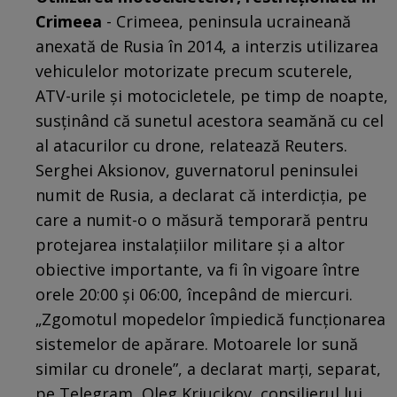
Crimeea
- Crimeea, peninsula ucraineană
anexată de Rusia în 2014, a interzis utilizarea
vehiculelor motorizate precum scuterele,
ATV-urile şi motocicletele, pe timp de noapte,
susţinând că sunetul acestora seamănă cu cel
al atacurilor cu drone, relatează Reuters.
Serghei Aksionov, guvernatorul peninsulei
numit de Rusia, a declarat că interdicţia, pe
care a numit-o o măsură temporară pentru
protejarea instalaţiilor militare şi a altor
obiective importante, va fi în vigoare între
orele 20:00 şi 06:00, începând de miercuri.
„Zgomotul mopedelor împiedică funcţionarea
sistemelor de apărare. Motoarele lor sună
similar cu dronele”, a declarat marţi, separat,
pe Telegram, Oleg Kriucikov, consilierul lui