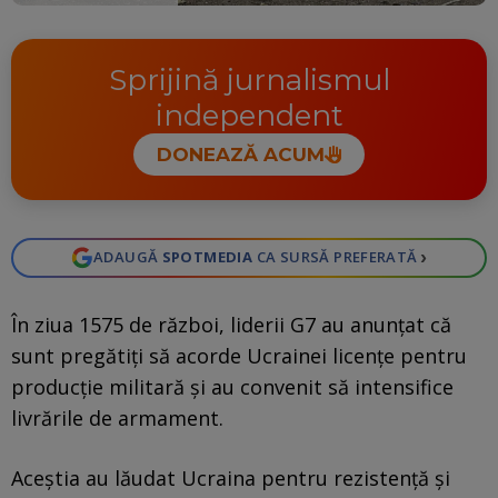
Sprijină jurnalismul
independent
DONEAZĂ ACUM
›
ADAUGĂ
SPOTMEDIA
CA SURSĂ PREFERATĂ
În ziua 1575 de război, liderii G7 au anunțat că
sunt pregătiți să acorde Ucrainei licențe pentru
producție militară și au convenit să intensifice
livrările de armament.
Aceștia au lăudat Ucraina pentru rezistență și