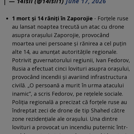
— 14isii (@14isii1)
June 17, 2026
1 mort și 14 răniți în Zaporojie
- Forțele ruse
au lansat noaptea trecută un atac cu drone
asupra orașului Zaporojie, provocând
moartea unei persoane și rănirea a cel puțin
alte 14, au anunțat autoritățile regionale.
Potrivit guvernatorului regiunii, Ivan Fedorov,
Rusia a efectuat cinci lovituri asupra orașului,
provocând incendii și avariind infrastructura
civilă. „O persoană a murit în urma atacului
inamic”, a scris Fedorov, pe rețelele sociale.
Poliția regională a precizat că forțele ruse au
îndreptat zeci de drone de tip Shahed către
zone rezidențiale ale orașului. Una dintre
lovituri a provocat un incendiu puternic într-