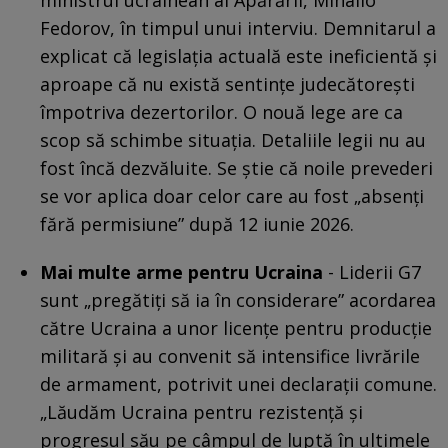
Fedorov, în timpul unui interviu. Demnitarul a
explicat că legislația actuală este ineficientă și
aproape că nu există sentințe judecătorești
împotriva dezertorilor. O nouă lege are ca
scop să schimbe situația. Detaliile legii nu au
fost încă dezvăluite. Se știe că noile prevederi
se vor aplica doar celor care au fost „absenți
fără permisiune” după 12 iunie 2026.
Mai multe arme pentru Ucraina
- Liderii G7
sunt „pregătiți să ia în considerare” acordarea
către Ucraina a unor licențe pentru producție
militară și au convenit să intensifice livrările
de armament, potrivit unei declarații comune.
„Lăudăm Ucraina pentru rezistență și
progresul său pe câmpul de luptă în ultimele