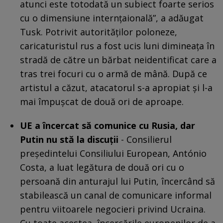
atunci este totodată un subiect foarte serios
cu o dimensiune internţaională”, a adăugat
Tusk. Potrivit autorităţilor poloneze,
caricaturistul rus a fost ucis luni dimineaţa în
stradă de către un bărbat neidentificat care a
tras trei focuri cu o armă de mână. După ce
artistul a căzut, atacatorul s-a apropiat şi l-a
mai împuşcat de două ori de aproape.
UE a încercat să comunice cu Rusia, dar
Putin nu stă la discuții
- Consilierul
președintelui Consiliului European, António
Costa, a luat legătura de două ori cu o
persoană din anturajul lui Putin, încercând să
stabilească un canal de comunicare informal
pentru viitoarele negocieri privind Ucraina.
Cu toate acestea, încercările europenilor de a