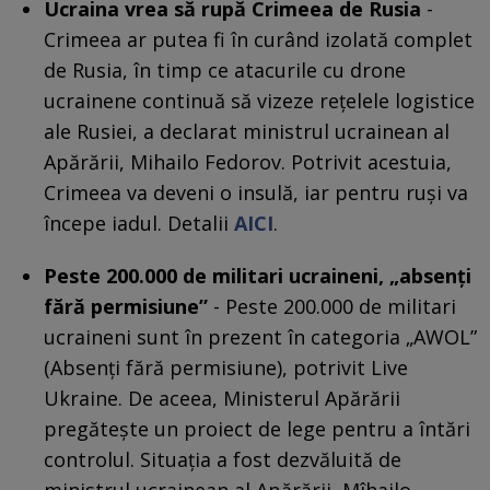
Ucraina vrea să rupă Crimeea de Rusia
-
Crimeea ar putea fi în curând izolată complet
de Rusia, în timp ce atacurile cu drone
ucrainene continuă să vizeze rețelele logistice
ale Rusiei, a declarat ministrul ucrainean al
Apărării, Mihailo Fedorov. Potrivit acestuia,
Crimeea va deveni o insulă, iar pentru ruși va
începe iadul. Detalii
AICI
.
Peste 200.000 de militari ucraineni, „absenți
fără permisiune”
- Peste 200.000 de militari
ucraineni sunt în prezent în categoria „AWOL”
(Absenți fără permisiune), potrivit Live
Ukraine. De aceea, Ministerul Apărării
pregătește un proiect de lege pentru a întări
controlul. Situația a fost dezvăluită de
ministrul ucrainean al Apărării, Mîhailo