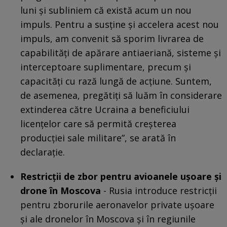
luni și subliniem că există acum un nou
impuls. Pentru a susține și accelera acest nou
impuls, am convenit să sporim livrarea de
capabilități de apărare antiaeriană, sisteme și
interceptoare suplimentare, precum și
capacități cu rază lungă de acțiune. Suntem,
de asemenea, pregătiți să luăm în considerare
extinderea către Ucraina a beneficiului
licențelor care să permită creșterea
producției sale militare”, se arată în
declarație.
Restricţii de zbor pentru avioanele uşoare şi
drone în Moscova
- Rusia introduce restricţii
pentru zborurile aeronavelor private uşoare
şi ale dronelor în Moscova şi în regiunile