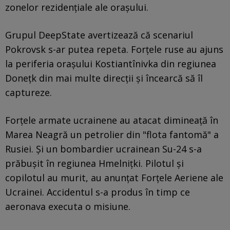
zonelor rezidențiale ale oraşului.
Grupul DeepState avertizează că scenariul
Pokrovsk s-ar putea repeta. Forțele ruse au ajuns
la periferia orașului Kostiantînivka din regiunea
Donețk din mai multe direcții și încearcă să îl
captureze.
Forțele armate ucrainene au atacat dimineață în
Marea Neagră un petrolier din "flota fantomă" a
Rusiei. Și un bombardier ucrainean Su-24 s-a
prăbușit în regiunea Hmelnițki. Pilotul și
copilotul au murit, au anunțat Forțele Aeriene ale
Ucrainei. Accidentul s-a produs în timp ce
aeronava executa o misiune.