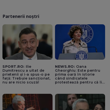
Partenerii noștri
SPORT.RO:
Ilie
NEWS.RO:
Oana
Dumitrescu a uitat de
Gheorghiu: Este pentru
prietenii și i-a spus-o pe
prima oară în istorie
față: Trebuie sancționat,
când sindicatele
nu are nicio scuză!
protestează pentru că li
se vor mări salariile / PSD
se comportă precum
copiii din curtea școlii
care fac bullying