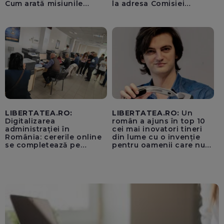
Cum arată misiunile
la adresa Comisiei
piloților de F-16
Europene despre oferta
unui „acord secret”
pentru instaurarea
„cenzurii” pe platforma X
LIBERTATEA.RO:
LIBERTATEA.RO:
Un
Digitalizarea
român a ajuns în top 10
administrației în
cei mai inovatori tineri
România: cererile online
din lume cu o invenție
se completează pe
pentru oamenii care nu
calculatoarele de la
văd: „Are o misiune
ghișee
clară”