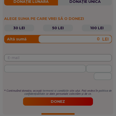
DONAȚIE LUNARĂ
DONAȚIE UNICĂ
ALEGE SUMA PE CARE VREI SĂ O DONEZI
30 LEI
50 LEI
100 LEI
LEI
Altă sumă
*
Continuând donația, accepți
termenii si condițiile
site-ului. Poți vedea în
politica de
confidențialitate
ce date personale colectăm și de ce.
DONEZ