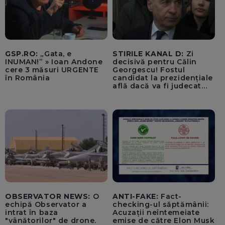
GSP.RO:
„Gata, e
STIRILE KANAL D:
Zi
INUMAN!” » Ioan Andone
decisivă pentru Călin
cere 3 măsuri URGENTE
Georgescu! Fostul
în România
candidat la prezidențiale
află dacă va fi judecat
pentru tentativă de
lovitură de stat
OBSERVATOR NEWS:
O
ANTI-FAKE:
Fact-
echipă Observator a
checking-ul săptămânii:
intrat în baza
Acuzații neîntemeiate
"vânătorilor" de drone.
emise de către Elon Musk