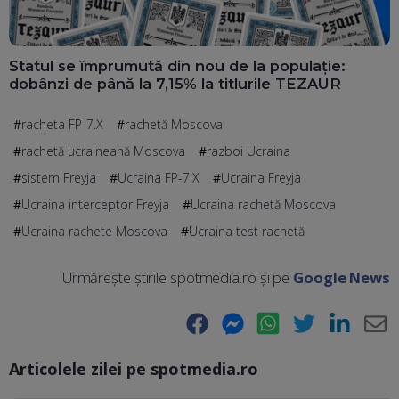
Statul se împrumută din nou de la populație:
dobânzi de până la 7,15% la titlurile TEZAUR
racheta FP-7.X
rachetă Moscova
rachetă ucraineană Moscova
razboi Ucraina
sistem Freyja
Ucraina FP-7.X
Ucraina Freyja
Ucraina interceptor Freyja
Ucraina rachetă Moscova
Ucraina rachete Moscova
Ucraina test rachetă
Urmărește știrile spotmedia.ro și pe
Google News
Facebook
Messenger
WhatsApp
Twitter
LinkedIn
E-
Articolele zilei pe spotmedia.ro
Ma