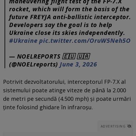
maneuvering flight test of the FP-7.X
rocket, which will form the basis of the
future FREYJA anti-ballistic interceptor.
Developers say the goal is to help
Ukraine close its skies independently.
#Ukraine
pic.twitter.com/OruW5Neh5O
— NOELREPORTS 🇪🇺 🇺🇦
(@NOELreports)
June 3, 2026
Potrivit dezvoltatorului, interceptorul FP-7.X al
sistemului poate atinge viteze de până la 2.000
de metri pe secundă (4.500 mph) și poate urmări
ținte folosind ghidare în infraroșu.
ADVERTISING