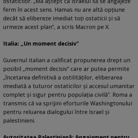
ostaticilor. „Mă aştept ca Israelul să se angajeze
ferm în acest sens. Hamas nu are altă opţiune
decât să elibereze imediat toţi ostaticii şi să
urmeze acest plan”, a scris Macron pe X.
Italia: „Un moment decisiv”
Guvernul italian a calificat propunerea drept un
posibil „moment decisiv” care ar putea permite
„încetarea definitivă a ostilităţilor, eliberarea
imediată a tuturor ostaticilor şi accesul umanitar
complet şi sigur pentru populaţia civilă”. Roma a
transmis că va sprijini eforturile Washingtonului
pentru reluarea dialogului între Israel și
palestinieni.
Autoritatea Palestiniană: Angajament pentru