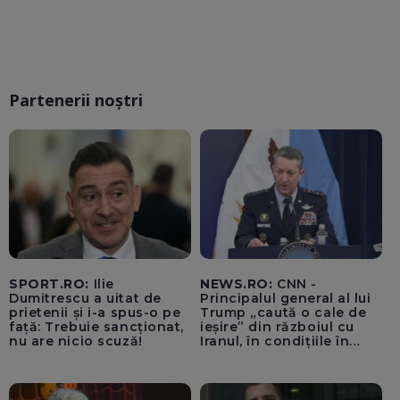
Partenerii noștri
SPORT.RO:
Ilie
NEWS.RO:
CNN -
Dumitrescu a uitat de
Principalul general al lui
prietenii și i-a spus-o pe
Trump „caută o cale de
față: Trebuie sancționat,
ieșire” din războiul cu
nu are nicio scuză!
Iranul, în condițiile în
care opțiunile militare
ale SUA rămân limitate