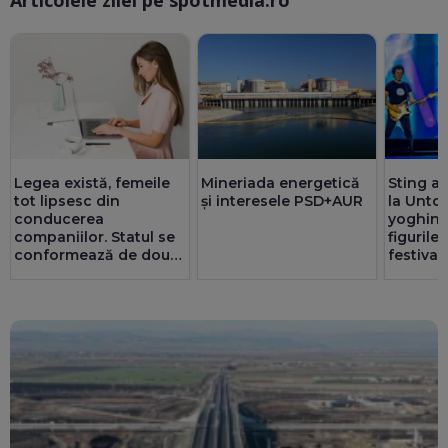
Legea există, femeile
Mineriada energetică
Sting a 
tot lipsesc din
și interesele PSD+AUR
la Untol
conducerea
yoghin ș
companiilor. Statul se
figurile
conformează de două
festival
ori mai bine decât
privatul. 25 de consilii
au doar bărbați