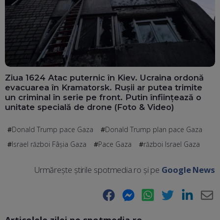
Ziua 1624 Atac puternic în Kiev. Ucraina ordonă
evacuarea în Kramatorsk. Rușii ar putea trimite
un criminal în serie pe front. Putin înființează o
unitate specială de drone (Foto & Video)
Donald Trump pace Gaza
Donald Trump plan pace Gaza
Israel război Fâșia Gaza
Pace Gaza
război Israel Gaza
Urmărește știrile spotmedia.ro și pe
Google News
Facebook
Messenger
WhatsApp
Twitter
LinkedIn
E-
Articolele zilei pe spotmedia.ro
Ma