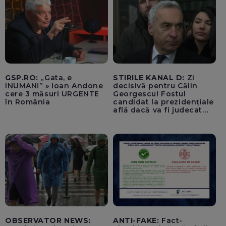
GSP.RO:
„Gata, e
STIRILE KANAL D:
Zi
INUMAN!” » Ioan Andone
decisivă pentru Călin
cere 3 măsuri URGENTE
Georgescu! Fostul
în România
candidat la prezidențiale
află dacă va fi judecat
pentru tentativă de
lovitură de stat
OBSERVATOR NEWS:
ANTI-FAKE:
Fact-