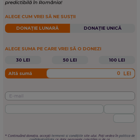
predictibilă în România!
ALEGE CUM VREI SĂ NE SUSȚII
DONAȚIE LUNARĂ
DONAȚIE UNICĂ
ALEGE SUMA PE CARE VREI SĂ O DONEZI
30 LEI
50 LEI
100 LEI
LEI
Altă sumă
*
Continuând donația, accepți
termenii si condițiile
site-ului. Poți vedea în
politica de
confidențialitate
ce date personale colectăm și de ce.