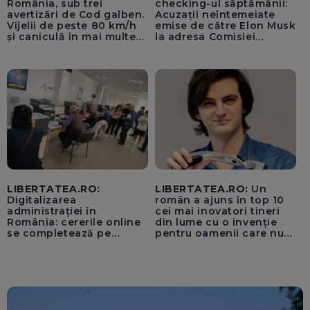
România, sub trei
checking-ul săptămânii:
avertizări de Cod galben.
Acuzații neîntemeiate
Vijelii de peste 80 km/h
emise de către Elon Musk
și caniculă în mai multe
la adresa Comisiei
regiuni
Europene despre oferta
unui „acord secret”
pentru instaurarea
„cenzurii” pe platforma X
LIBERTATEA.RO:
LIBERTATEA.RO:
Un
Digitalizarea
român a ajuns în top 10
administrației în
cei mai inovatori tineri
România: cererile online
din lume cu o invenție
se completează pe
pentru oamenii care nu
calculatoarele de la
văd: „Are o misiune
ghișee
clară”