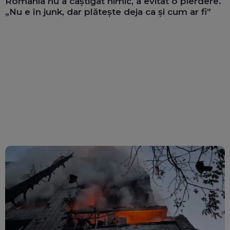
România nu a câștigat nimic, a evitat o pierdere.
„Nu e în junk, dar plătește deja ca și cum ar fi”