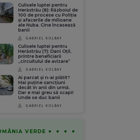
Culisele luptei pentru
Herăstrău (8): Războiul de
100 de procese cu Poliția
și afacerile de milioane
ale Nuba. Cine încasează
banii
GABRIEL KOLBAY
Culisele luptei pentru
Herăstrău (7): Dani Oțil,
printre beneficiarii
„circuitului de avizare”
GABRIEL KOLBAY
Ai parcat și n-ai plătit?
Mai puține sancțiuni
decât în anii din urmă.
Dar e mai greu să scapi!
Unde se duc banii
GABRIEL KOLBAY
OMÂNIA VERDE