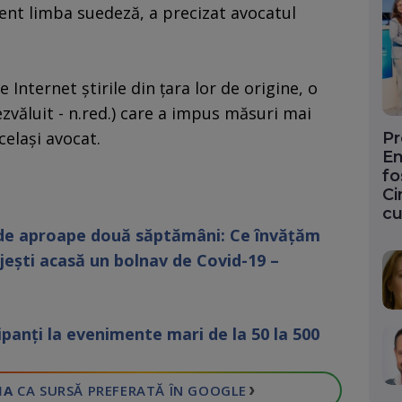
uent limba suedeză, a precizat avocatul
Internet ştirile din ţara lor de origine, o
ezvăluit - n.red.) care a impus măsuri mai
celaşi avocat.
Pr
En
fo
Ci
cu
e de aproape două săptămâni: Ce învățăm
ijești acasă un bolnav de Covid-19 –
ipanți la evenimente mari de la 50 la 500
›
IA
CA SURSĂ PREFERATĂ
ÎN GOOGLE