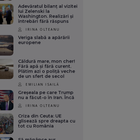
Adevăratul bilanț al vizitei
lui Zelenski la
Washington. Realizări și
întrebări fără răspuns
IRINA OLTEANU
Veriga slabă a apărării
europene
Căldură mare, mon cher!
Fără apă și fără curent.
Plătim azi o poliță veche
de un sfert de secol
EMILIAN ISAILĂ
Greșeala pe care Trump
nu a făcut-o în Iran. Încă
IRINA OLTEANU
Criza din Ceuta: UE
glisează spre dreapta cu
tot cu România
Să mănânce aur