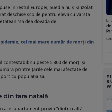
use în restul Europei, Suedia nu şi-a izolat
rat deschise şcolile pentru elevii cu vârsta
Din
 cetăţean "să dea dovadă de
căt
Me
ro
Cit
ă epidemie, cel mai mare număr de morţi din
ța
ul contestabil: cu peste 5.800 de morţi şi
numără printre ţările cele mai afectate de
port cu populaţia sa.
E
S
W
e din țara natală
i în acel apartament provin "dintr-o altă