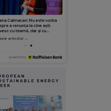
 sala de operație din Italia,
re viitorul medicinei românești.
dicul Florin Puflea: majoritatea
mânilor plecați nu s-au rupt de
ește articolul
ră
powered by
UROPEAN
USTAINABLE ENERGY
EEK