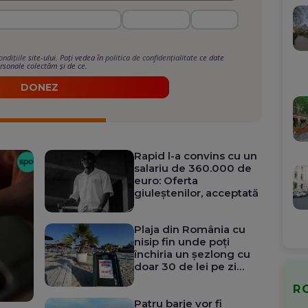
ondițiile
site-ului. Poți vedea în
politica de confidențialitate
ce date
rsonale colectăm și de ce.
DONEZ
Rapid l-a convins cu un
salariu de 360.000 de
euro: Oferta
giuleștenilor, acceptată
Plaja din România cu
nisip fin unde poți
închiria un șezlong cu
doar 30 de lei pe zi
(Foto)
R
Patru barje vor fi