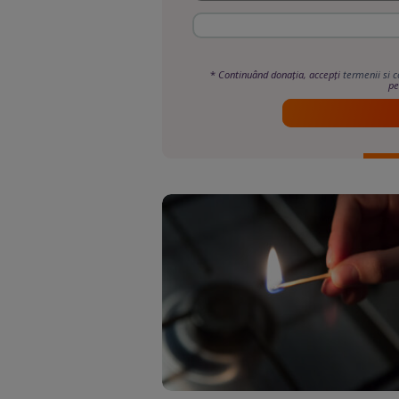
*
Continuând donația, accepți
termenii si c
pe