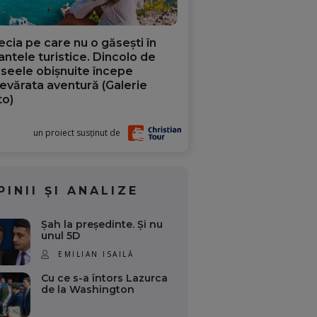
ecia pe care nu o găsești în
iantele turistice. Dincolo de
aseele obișnuite începe
evărata aventură (Galerie
to)
un proiect susținut de
PINII ȘI ANALIZE
Șah la președinte. Și nu
unul 5D
EMILIAN ISAILĂ
Cu ce s-a întors Lazurca
de la Washington