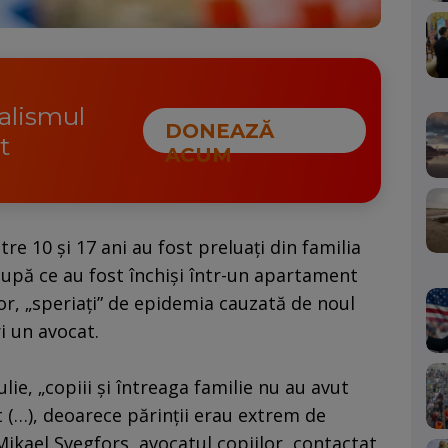
nalismul
DONEAZĂ
t
ACUM
tre 10 şi 17 ani au fost preluaţi din familia
 după ce au fost închişi într-un apartament
lor, „speriaţi” de epidemia cauzată de noul
i un avocat.
ulie, „copiii şi întreaga familie nu au avut
 (…), deoarece părinţii erau extrem de
ikael Svegfors, avocatul copiilor, contactat