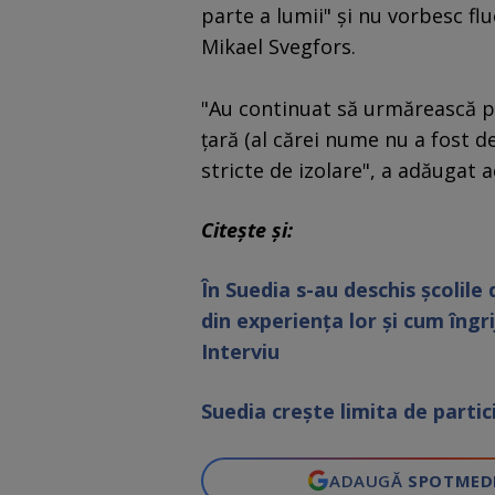
parte a lumii" şi nu vorbesc fl
Mikael Svegfors.
"Au continuat să urmărească pe 
ţară (al cărei nume nu a fost d
stricte de izolare", a adăugat a
Citește și:
În Suedia s-au deschis școlil
din experiența lor și cum îngr
Interviu
Suedia creşte limita de partic
ADAUGĂ
SPOTMED