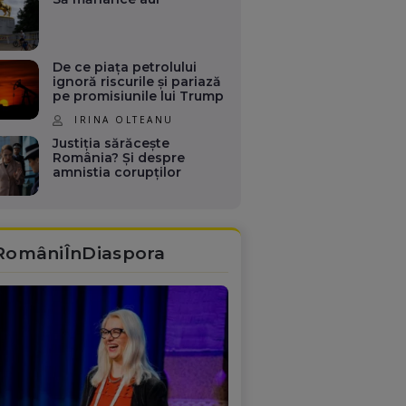
De ce piața petrolului
ignoră riscurile și pariază
pe promisiunile lui Trump
IRINA OLTEANU
Justiția sărăcește
România? Și despre
amnistia corupților
RomâniÎnDiaspora