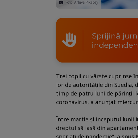
Foto: Arhiva Pixabay
Sprijină jur
independen
Trei copii cu vârste cuprinse în
lor de autorităţile din Suedia,
timp de patru luni de părinţii 
coronavirus, a anunţat miercur
Între martie şi începutul lunii i
dreptul să iasă din apartament
speriaţi de pandemie”, a spus M