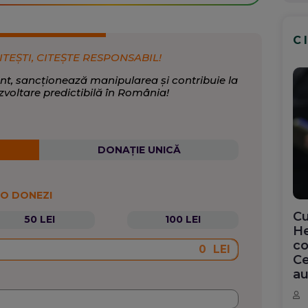
C
ITEȘTI, CITEȘTE RESPONSABIL!
nt, sancționează manipularea și contribuie la
zvoltare predictibilă în România!
DONAȚIE UNICĂ
 O DONEZI
Cu
50 LEI
100 LEI
He
co
LEI
Ce
au