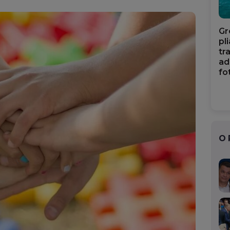
Mail
Gr
pl
tr
ad
fo
O