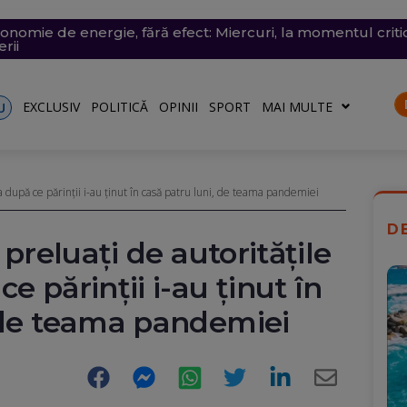
conomie de energie, fără efect: Miercuri, la momentul criti
v exploziv a perturbat traficul pe aeroportul Leipzig, un c
vramescu, într-un dosar de pornografie infantilă. Explicația 
tenera lui Nicușor Dan, și-a publicat declarațiile de avere 
 mare, în dreptul unei plaje din Mamaia (Video). Aparatul v
rii
turile către Ucraina. Rusia, principalul suspect
riu are la Dacia
EXCLUSIV
POLITICĂ
OPINII
SPORT
MAI MULTE
U
ia după ce părinții i-au ținut în casă patru luni, de teama pandemiei
D
 preluați de autoritățile
e părinții i-au ținut în
, de teama pandemiei
Facebook
Messenger
WhatsApp
Twitter
LinkedIn
E-