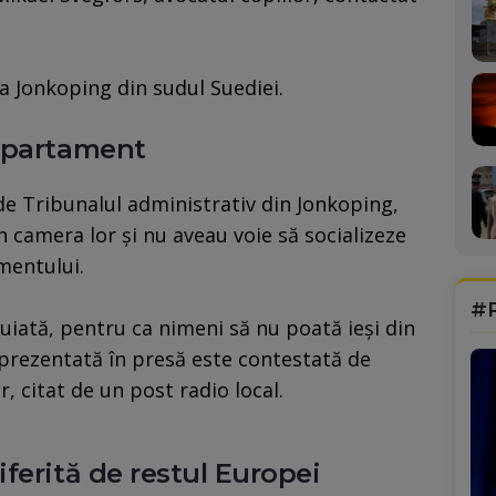
a Jonkoping din sudul Suediei.
apartament
de Tribunalul administrativ din Jonkoping,
în camera lor şi nu aveau voie să socializeze
mentului.
#
ncuiată, pentru ca nimeni să nu poată ieşi din
prezentată în presă este contestată de
r, citat de un post radio local.
ferită de restul Europei