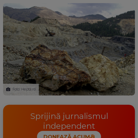
Ma
Foto: Hepta.ro
Sprijină jurnalismul
independent
DONEAZĂ ACUM