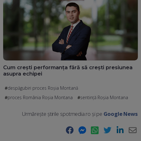
Cum crești performanța fără să crești presiunea
asupra echipei
despăgubiri proces Roșia Montană
proces România Roșia Montana
sentință Roșia Montana
Urmărește știrile spotmedia.ro și pe
Google News
Facebook
Messenger
WhatsApp
Twitter
LinkedIn
E-