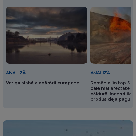
ANALIZĂ
ANALIZĂ
Veriga slabă a apărării europene
România, în top 5 ț
cele mai afectate de
căldură. Incendiile ș
produs deja pagube
miliarde de euro