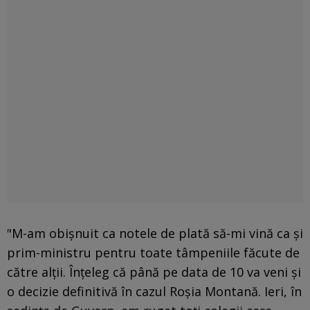
"M-am obişnuit ca notele de plată să-mi vină ca şi
prim-ministru pentru toate tâmpeniile făcute de
către alţii. Înţeleg că până pe data de 10 va veni şi
o decizie definitivă în cazul Roşia Montană. Ieri, în