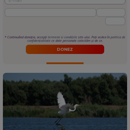
*
Continuând donația, accepți
termenii si condițiile
site-ului. Poți vedea în
politica de
confidențialitate
ce date personale colectăm și de ce.
DONEZ