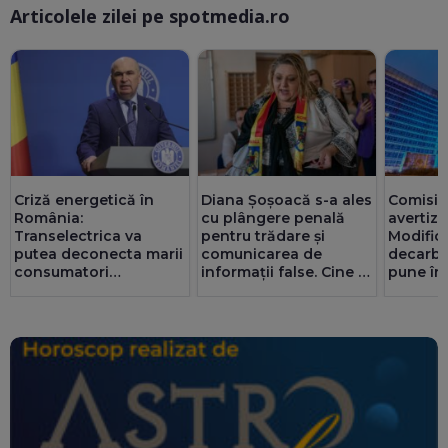
Articolele zilei pe spotmedia.ro
Ma
Criză energetică în
Diana Șoșoacă s-a ales
Comisia
România:
cu plângere penală
avertiz
Transelectrica va
pentru trădare și
Modifică
putea deconecta marii
comunicarea de
decarbo
consumatori
informații false. Cine și
pune în 
industriali, dacă e
de ce o acuză
din PN
nevoie. Populația și
spitalele nu vor fi
afectate