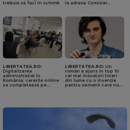
trebuie să faci în schimb
la adresa Comisiei
Europene despre oferta
unui „acord secret”
pentru instaurarea
„cenzurii” pe platforma X
LIBERTATEA.RO:
LIBERTATEA.RO:
Un
Digitalizarea
român a ajuns în top 10
administrației în
cei mai inovatori tineri
România: cererile online
din lume cu o invenție
se completează pe
pentru oamenii care nu
calculatoarele de la
văd: „Are o misiune
ghișee
clară”