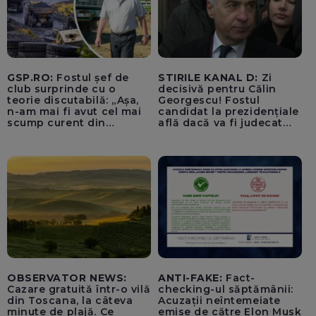
GSP.RO:
Fostul șef de
STIRILE KANAL D:
Zi
club surprinde cu o
decisivă pentru Călin
teorie discutabilă: „Așa,
Georgescu! Fostul
n-am mai fi avut cel mai
candidat la prezidențiale
scump curent din
află dacă va fi judecat
Uniunea Europeană”
pentru tentativă de
lovitură de stat
OBSERVATOR NEWS:
ANTI-FAKE:
Fact-
Cazare gratuită într-o vilă
checking-ul săptămânii:
din Toscana, la câteva
Acuzații neîntemeiate
minute de plajă. Ce
emise de către Elon Musk