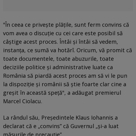
"În ceea ce priveşte plăţile, sunt ferm convins că
vom avea o discuţie cu cei care este posibil să
câştige acest proces. Întâi şi întâi să vedem,
instanţa, ce sumă va hotărî. Oricum, vă promit că
toate documentele, toate abuzurile, toate
deciziile politice şi administrative luate ca
România să piardă acest proces am să vi le pun
la dispoziţie şi românii să ştie foarte clar cine a
greşit în această speţă", a adăugat premierul
Marcel Ciolacu.
La rândul său, Președintele Klaus Iohannis a
declarat că e „convins” că Guvernul „și-a luat
măsurile de precauție”.