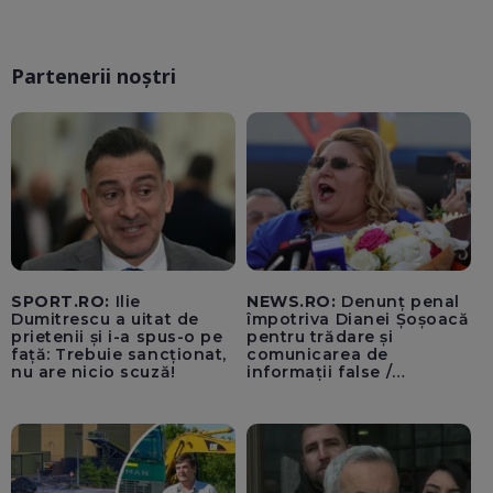
Partenerii noștri
SPORT.RO:
Ilie
NEWS.RO:
Denunț penal
Dumitrescu a uitat de
împotriva Dianei Șoșoacă
prietenii și i-a spus-o pe
pentru trădare și
față: Trebuie sancționat,
comunicarea de
nu are nicio scuză!
informații false /
Documentul, depus la
Parchetul de pe lângă
Înalta Curte de Casație și
Justiție de Adrian
Băzăvan și Asociația
„Lupii Tricolori”