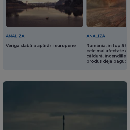
ANALIZĂ
ANALIZĂ
Veriga slabă a apărării europene
România, în top 5 ț
cele mai afectate de
căldură. Incendiile ș
produs deja pagube
miliarde de euro