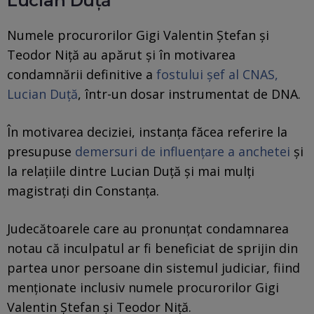
Lucian Duță
Numele procurorilor Gigi Valentin Ștefan și
Teodor Niță au apărut și în motivarea
condamnării definitive a
fostului șef al CNAS,
Lucian Duță
, într-un dosar instrumentat de DNA.
În motivarea deciziei, instanța făcea referire la
presupuse
demersuri de influențare a anchetei
și
la relațiile dintre Lucian Duță și mai mulți
magistrați din Constanța.
Judecătoarele care au pronunțat condamnarea
notau că inculpatul ar fi beneficiat de sprijin din
partea unor persoane din sistemul judiciar, fiind
menționate inclusiv numele procurorilor Gigi
Valentin Ștefan și Teodor Niță.