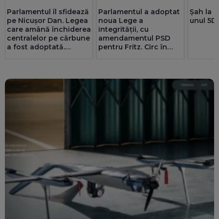
Parlamentul îl sfidează
Parlamentul a adoptat
Șah la p
pe Nicușor Dan. Legea
noua Lege a
unul 5D
care amână închiderea
integrității, cu
centralelor pe cărbune
amendamentul PSD
a fost adoptată.
pentru Fritz. Circ în
Pîslaru: Granturi de 5
Senat cu amante și
miliarde de euro ar
parteneriate gay
putea fi blocate