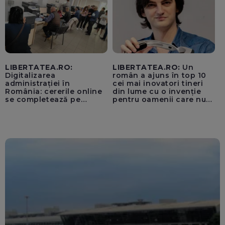
LIBERTATEA.RO:
LIBERTATEA.RO:
Un
Digitalizarea
român a ajuns în top 10
administrației în
cei mai inovatori tineri
România: cererile online
din lume cu o invenție
se completează pe
pentru oamenii care nu
calculatoarele de la
văd: „Are o misiune
ghișee
clară”