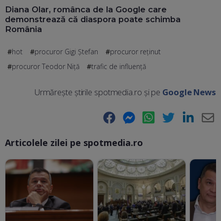
Diana Olar, românca de la Google care
demonstrează că diaspora poate schimba
România
hot
procuror Gigi Ștefan
procuror reținut
procuror Teodor Niță
trafic de influență
Urmărește știrile spotmedia.ro și pe
Google News
Facebook
Messenger
WhatsApp
Twitter
LinkedIn
E-
Articolele zilei pe spotmedia.ro
Ma