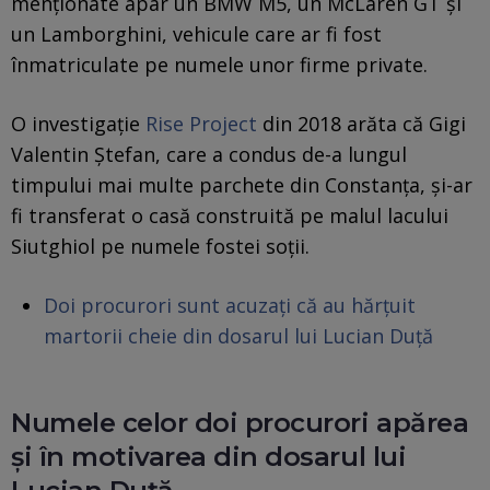
menționate apar un BMW M5, un McLaren GT și
un Lamborghini, vehicule care ar fi fost
înmatriculate pe numele unor firme private.
O investigație
Rise Project
din 2018 arăta că Gigi
Valentin Ștefan, care a condus de-a lungul
timpului mai multe parchete din Constanța, și-ar
fi transferat o casă construită pe malul lacului
Siutghiol pe numele fostei soții.
Doi procurori sunt acuzați că au hărțuit
martorii cheie din dosarul lui Lucian Duță
Numele celor doi procurori apărea
și în motivarea din dosarul lui