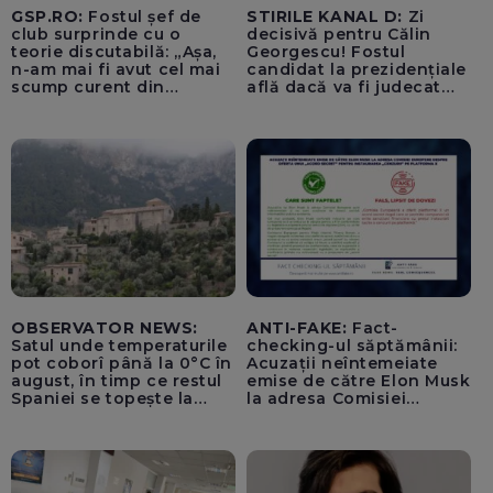
GSP.RO:
Fostul șef de
STIRILE KANAL D:
Zi
club surprinde cu o
decisivă pentru Călin
teorie discutabilă: „Așa,
Georgescu! Fostul
n-am mai fi avut cel mai
candidat la prezidențiale
scump curent din
află dacă va fi judecat
Uniunea Europeană”
pentru tentativă de
lovitură de stat
OBSERVATOR NEWS:
ANTI-FAKE:
Fact-
Satul unde temperaturile
checking-ul săptămânii:
pot coborî până la 0°C în
Acuzații neîntemeiate
august, în timp ce restul
emise de către Elon Musk
Spaniei se topește la
la adresa Comisiei
40°C
Europene despre oferta
unui „acord secret”
pentru instaurarea
„cenzurii” pe platforma X