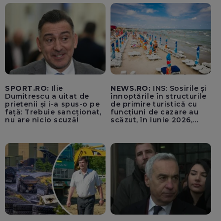
SPORT.RO:
Ilie
NEWS.RO:
INS: Sosirile și
Dumitrescu a uitat de
înnoptările în structurile
prietenii și i-a spus-o pe
de primire turistică cu
față: Trebuie sancționat,
funcțiuni de cazare au
nu are nicio scuză!
scăzut, în iunie 2026,
comparativ cu iunie 2025,
cu 2,5%, respectiv cu
5,7%. Cei mai mulți străini
au venit din Germania și
Italia