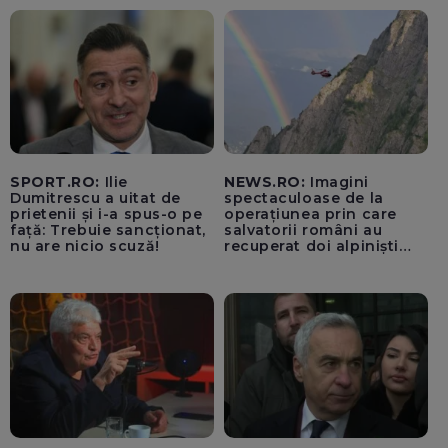
SPORT.RO:
Ilie
NEWS.RO:
Imagini
Dumitrescu a uitat de
spectaculoase de la
prietenii și i-a spus-o pe
operațiunea prin care
față: Trebuie sancționat,
salvatorii români au
nu are nicio scuză!
recuperat doi alpiniști
germani blocați pe
peretele Văii Albe din
Bucegi și despre care
germanii au crezut că e
posibilă „poate doar în
Elveția” - VIDEO