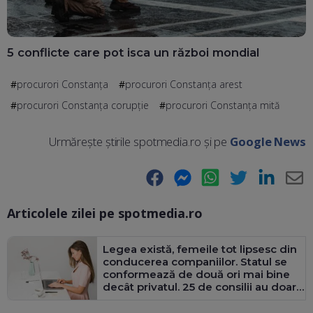
5 conflicte care pot isca un război mondial
procurori Constanța
procurori Constanța arest
procurori Constanța corupție
procurori Constanța mită
Urmărește știrile spotmedia.ro și pe
Google News
Facebook
Messenger
WhatsApp
Twitter
LinkedIn
E-
Articolele zilei pe spotmedia.ro
Ma
Legea există, femeile tot lipsesc din
conducerea companiilor. Statul se
conformează de două ori mai bine
decât privatul. 25 de consilii au doar
bărbați