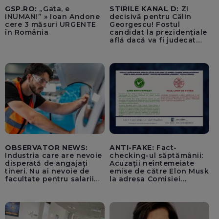
GSP.RO:
„Gata, e
STIRILE KANAL D:
Zi
INUMAN!” » Ioan Andone
decisivă pentru Călin
cere 3 măsuri URGENTE
Georgescu! Fostul
în România
candidat la prezidențiale
află dacă va fi judecat
pentru tentativă de
lovitură de stat
OBSERVATOR NEWS:
ANTI-FAKE:
Fact-
Industria care are nevoie
checking-ul săptămânii:
disperată de angajați
Acuzații neîntemeiate
tineri. Nu ai nevoie de
emise de către Elon Musk
facultate pentru salarii
la adresa Comisiei
cu șase cifre
Europene despre oferta
unui „acord secret”
pentru instaurarea
„cenzurii” pe platforma X