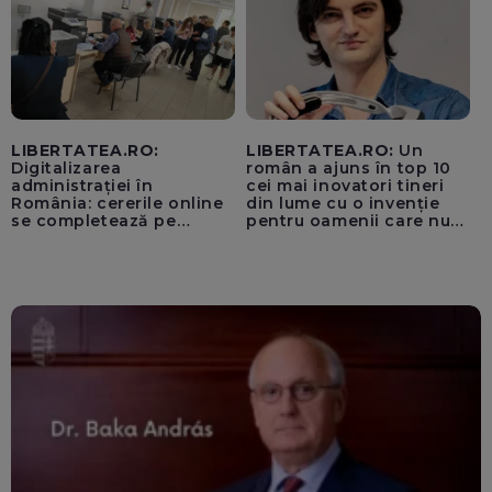
LIBERTATEA.RO:
LIBERTATEA.RO:
Un
Digitalizarea
român a ajuns în top 10
administrației în
cei mai inovatori tineri
România: cererile online
din lume cu o invenție
se completează pe
pentru oamenii care nu
calculatoarele de la
văd: „Are o misiune
ghișee
clară”