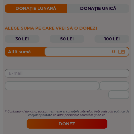
DONAȚIE LUNARĂ
DONAȚIE UNICĂ
ALEGE SUMA PE CARE VREI SĂ O DONEZI
30 LEI
50 LEI
100 LEI
LEI
Altă sumă
*
Continuând donația, accepți
termenii si condițiile
site-ului. Poți vedea în
politica de
confidențialitate
ce date personale colectăm și de ce.
DONEZ