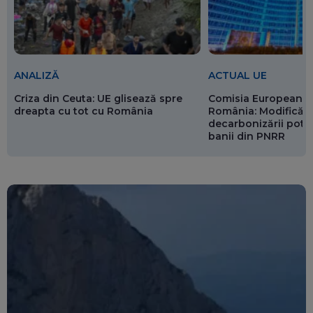
ANALIZĂ
ACTUAL UE
Criza din Ceuta: UE glisează spre
Comisia Europeană 
dreapta cu tot cu România
România: Modificări
decarbonizării pot p
banii din PNRR