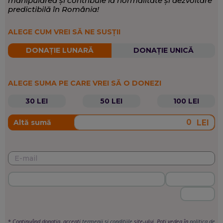
manipularea și contribuie la normalitate și dezvoltare
predictibilă în România!
ALEGE CUM VREI SĂ NE SUSȚII
DONAȚIE LUNARĂ
DONAȚIE UNICĂ
ALEGE SUMA PE CARE VREI SĂ O DONEZI
30 LEI
50 LEI
100 LEI
LEI
Altă sumă
*
Continuând donația, accepți
termenii si condițiile
site-ului. Poți vedea în
politica de