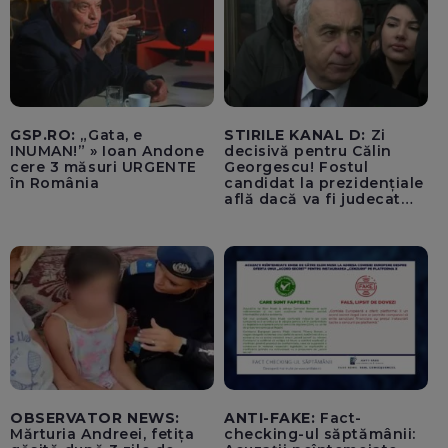
GSP.RO:
„Gata, e
STIRILE KANAL D:
Zi
INUMAN!” » Ioan Andone
decisivă pentru Călin
cere 3 măsuri URGENTE
Georgescu! Fostul
în România
candidat la prezidențiale
află dacă va fi judecat
pentru tentativă de
lovitură de stat
OBSERVATOR NEWS:
ANTI-FAKE:
Fact-
Mărturia Andreei, fetița
checking-ul săptămânii: