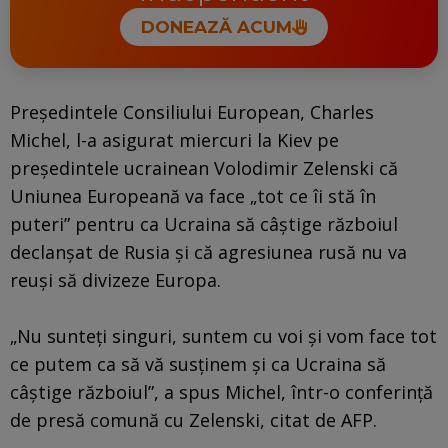
DONEAZĂ ACUM
Preşedintele Consiliului European, Charles
Michel, l-a asigurat miercuri la Kiev pe
preşedintele ucrainean Volodimir Zelenski că
Uniunea Europeană va face „tot ce îi stă în
puteri” pentru ca Ucraina să câştige războiul
declanşat de Rusia şi că agresiunea rusă nu va
reuşi să divizeze Europa.
„Nu sunteţi singuri, suntem cu voi şi vom face tot
ce putem ca să vă susţinem şi ca Ucraina să
câştige războiul”, a spus Michel, într-o conferinţă
de presă comună cu Zelenski, citat de AFP.