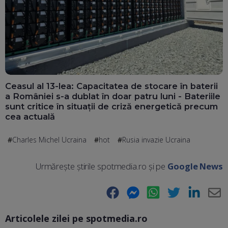
Ceasul al 13-lea: Capacitatea de stocare în baterii
a României s-a dublat în doar patru luni - Bateriile
sunt critice în situații de criză energetică precum
cea actuală
Charles Michel Ucraina
hot
Rusia invazie Ucraina
Urmărește știrile spotmedia.ro și pe
Google News
Facebook
Messenger
WhatsApp
Twitter
LinkedIn
E-
Articolele zilei pe spotmedia.ro
Ma