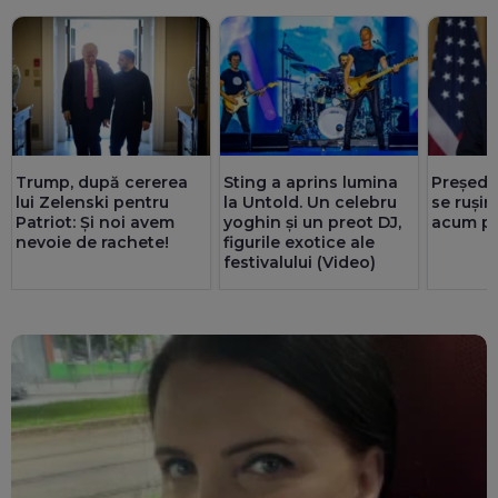
Trump, după cererea
Sting a aprins lumina
Președi
lui Zelenski pentru
la Untold. Un celebru
se rușin
Patriot: Și noi avem
yoghin și un preot DJ,
acum pr
nevoie de rachete!
figurile exotice ale
festivalului (Video)