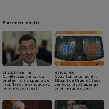
Partenerii noștri
SPORT.RO:
Ilie
NEWS.RO:
Dumitrescu a uitat de
Departamentul pentru
prietenii și i-a spus-o pe
Situații de Urgență face
față: Trebuie sancționat,
verificări după apariția
nu are nicio scuză!
unor imagini cu un
echipaj al Ambulanței
Bacău care ar fi oprit
pentru cumpărături în
timp ce transporta un
pacient către spital