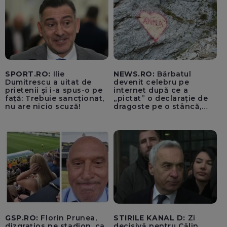
SPORT.RO:
Ilie
NEWS.RO:
Bărbatul
Dumitrescu a uitat de
devenit celebru pe
prietenii și i-a spus-o pe
internet după ce a
față: Trebuie sancționat,
„pictat” o declarație de
nu are nicio scuză!
dragoste pe o stâncă,
determinând comentariul
”Anna, ține-ți prostul
acasă!”, a fost
identificat/ El are 55 de
ani și este din București
GSP.RO:
Florin Prunea,
STIRILE KANAL D:
Zi
dizgrațios pe stadion, ca
decisivă pentru Călin