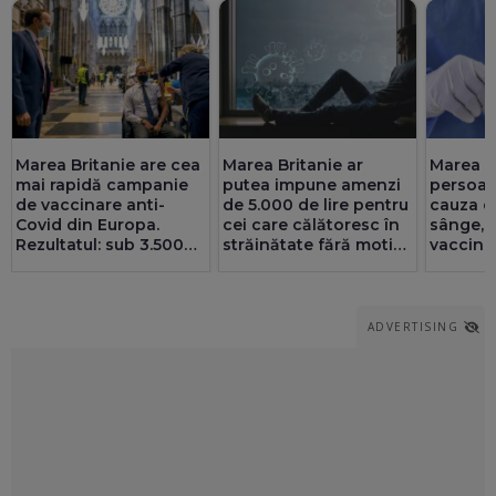
Marea Britanie are cea
Marea Britanie ar
Marea Br
mai rapidă campanie
putea impune amenzi
persoan
de vaccinare anti-
de 5.000 de lire pentru
cauza c
Covid din Europa.
cei care călătoresc în
sânge, 
Rezultatul: sub 3.500
străinătate fără motiv
vaccina
de infectări și doar 10
întemeiat
AstraZe
decese
făcut pe
milioan
ADVERTISING