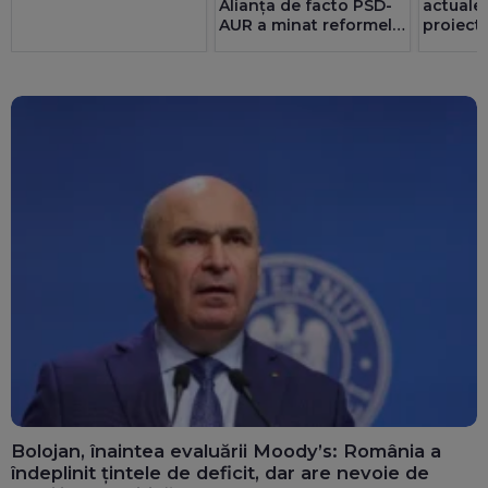
Alianța de facto PSD-
actualel
AUR a minat reformele
proiect 
și riscă sancțiuni
prin ser
pentru România
Noroc c
redus c
energie
MW
Bolojan, înaintea evaluării Moody’s: România a
îndeplinit țintele de deficit, dar are nevoie de