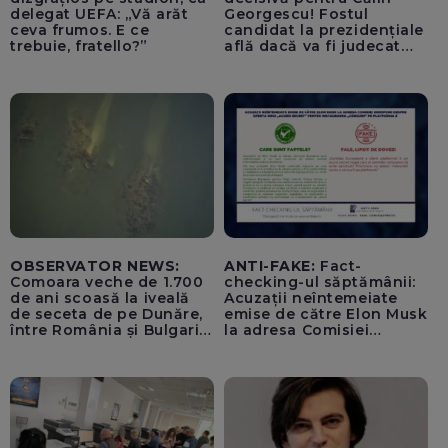
delegat UEFA: „Vă arăt
Georgescu! Fostul
ceva frumos. E ce
candidat la prezidențiale
trebuie, fratello?”
află dacă va fi judecat
pentru tentativă de
lovitură de stat
OBSERVATOR NEWS:
ANTI-FAKE:
Fact-
Comoara veche de 1.700
checking-ul săptămânii:
de ani scoasă la iveală
Acuzații neîntemeiate
de seceta de pe Dunăre,
emise de către Elon Musk
între România și Bulgaria.
la adresa Comisiei
Imagini rare
Europene despre oferta
unui „acord secret”
pentru instaurarea
„cenzurii” pe platforma X