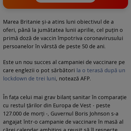
Marea Britanie şi-a atins luni obiectivul de a
oferi, până la jumătatea lunii aprilie, cel puţin o
primă doză de vaccin împotriva coronavirusului
persoanelor în vârstă de peste 50 de ani.
Este un nou succes al campaniei de vaccinare pe
care englezii o pot sărbători
la o terasă după un
lockdown de trei luni
, notează AFP.
În faţa celui mai grav bilanţ sanitar în comparaţie
cu restul ţărilor din Europa de Vest - peste
127.000 de morţi -, Guvernul Boris Johnson s-a
angajat într-o campanie de vaccinare în masă al
cărei calendar ambiţios a reuşit să îl respecte.