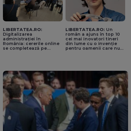
LIBERTATEA.RO:
LIBERTATEA.RO:
Un
Digitalizarea
român a ajuns în top 10
administrației în
cei mai inovatori tineri
România: cererile online
din lume cu o invenție
se completează pe
pentru oamenii care nu
calculatoarele de la
văd: „Are o misiune
ghișee
clară”