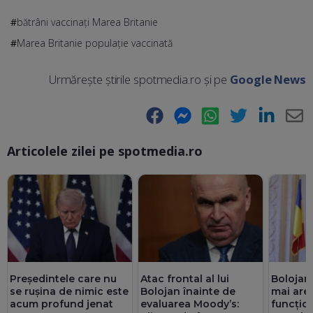
bătrâni vaccinați Marea Britanie
Marea Britanie populație vaccinată
Urmărește știrile spotmedia.ro și pe
Google News
Facebook
Messenger
WhatsApp
Twitter
LinkedIn
E-
Articolele zilei pe spotmedia.ro
Ma
Președintele care nu
Atac frontal al lui
Bolojan
se rușina de nimic este
Bolojan înainte de
mai are 
acum profund jenat
evaluarea Moody’s:
funcțio