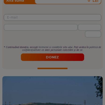
LEI
Altă sumă
*
Continuând donația, accepți
termenii si condițiile
site-ului. Poți vedea în
politica de
confidențialitate
ce date personale colectăm și de ce.
DONEZ