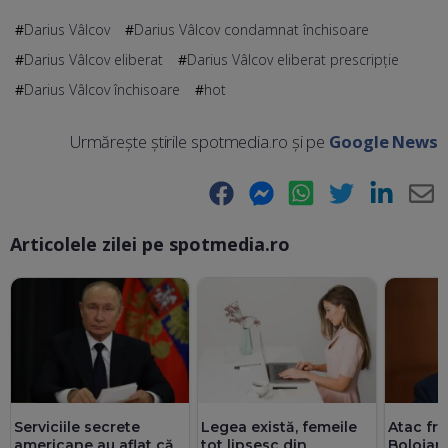
Darius Vâlcov
Darius Vâlcov condamnat închisoare
Darius Vâlcov eliberat
Darius Vâlcov eliberat prescripţie
Darius Vâlcov închisoare
hot
Urmărește știrile spotmedia.ro și pe
Google News
Facebook
Messenger
WhatsApp
Twitter
LinkedIn
E-
Articolele zilei pe spotmedia.ro
Ma
Serviciile secrete
Legea există, femeile
Atac fron
americane au aflat că
tot lipsesc din
Bolojan