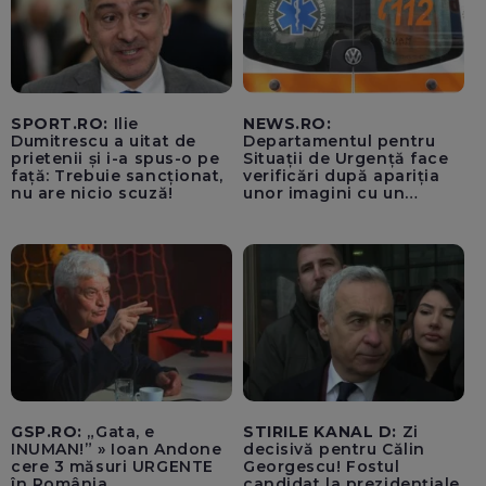
SPORT.RO:
Ilie
NEWS.RO:
Dumitrescu a uitat de
Departamentul pentru
prietenii și i-a spus-o pe
Situații de Urgență face
față: Trebuie sancționat,
verificări după apariția
nu are nicio scuză!
unor imagini cu un
echipaj al Ambulanței
Bacău care ar fi oprit
pentru cumpărături în
timp ce transporta un
pacient către spital
GSP.RO:
„Gata, e
STIRILE KANAL D:
Zi
INUMAN!” » Ioan Andone
decisivă pentru Călin
cere 3 măsuri URGENTE
Georgescu! Fostul
în România
candidat la prezidențiale