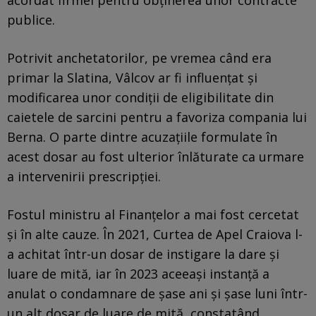
publice.
Potrivit anchetatorilor, pe vremea când era
primar la Slatina, Vâlcov ar fi influențat și
modificarea unor condiții de eligibilitate din
caietele de sarcini pentru a favoriza compania lui
Berna. O parte dintre acuzațiile formulate în
acest dosar au fost ulterior înlăturate ca urmare
a intervenirii prescripției.
Fostul ministru al Finanțelor a mai fost cercetat
și în alte cauze. În 2021, Curtea de Apel Craiova l-
a achitat într-un dosar de instigare la dare și
luare de mită, iar în 2023 aceeași instanță a
anulat o condamnare de șase ani și șase luni într-
un alt dosar de luare de mită, constatând