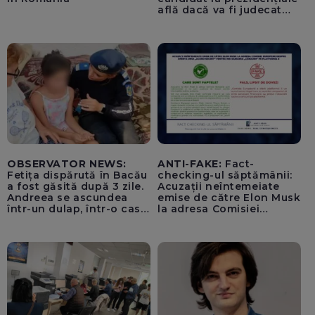
află dacă va fi judecat
pentru tentativă de
lovitură de stat
OBSERVATOR NEWS:
ANTI-FAKE:
Fact-
Fetița dispărută în Bacău
checking-ul săptămânii:
a fost găsită după 3 zile.
Acuzații neîntemeiate
Andreea se ascundea
emise de către Elon Musk
într-un dulap, într-o casă
la adresa Comisiei
părăsită
Europene despre oferta
unui „acord secret”
pentru instaurarea
„cenzurii” pe platforma X