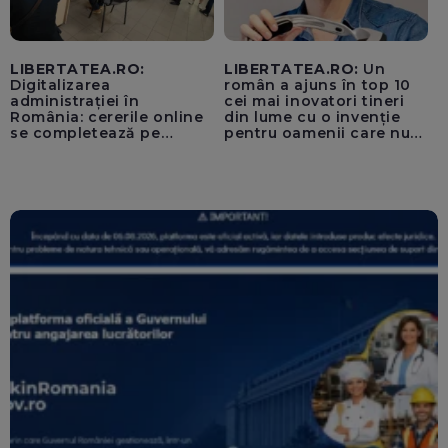
LIBERTATEA.RO:
LIBERTATEA.RO:
Un
Digitalizarea
român a ajuns în top 10
administrației în
cei mai inovatori tineri
România: cererile online
din lume cu o invenție
se completează pe
pentru oamenii care nu
calculatoarele de la
văd: „Are o misiune
ghișee
clară”