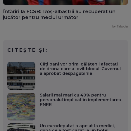
Întăriri la FCSB: Roș-albaștrii au recuperat un
jucător pentru meciul următor
by Taboola
CITEȘTE ȘI:
Câți bani vor primi gălățenii afectați
de drona care a lovit blocul. Guvernul
a aprobat despăgubirile
Salarii mai mari cu 40% pentru
personalul implicat în implementarea
PNRR
Un eurodeputat a apelat la medici,
după ce a fost cazat la un hotel