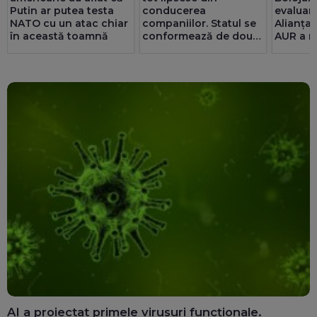
Putin ar putea testa
conducerea
evaluar
NATO cu un atac chiar
companiilor. Statul se
Alianța
în această toamnă
conformează de două
AUR a m
ori mai bine decât
și riscă
privatul. 25 de consilii
pentru 
au doar bărbați
AI a proiectat primele virusuri funcționale.