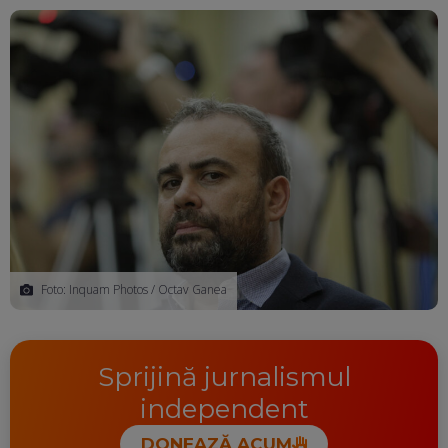
Ma
Foto: Inquam Photos / Octav Ganea
Sprijină jurnalismul
independent
DONEAZĂ ACUM