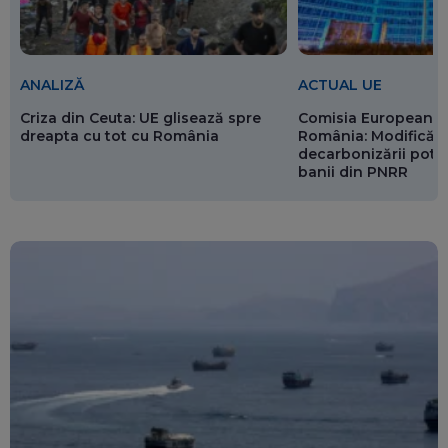
ANALIZĂ
ACTUAL UE
Criza din Ceuta: UE glisează spre
Comisia Europeană 
dreapta cu tot cu România
România: Modificări
decarbonizării pot p
banii din PNRR