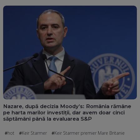
Nazare, după decizia Moody’s: România rămâne
pe harta marilor investiții, dar avem doar cinci
săptămâni până la evaluarea S&P
hot
Keir Starmer
Keir Starmer premier Mare Britanie