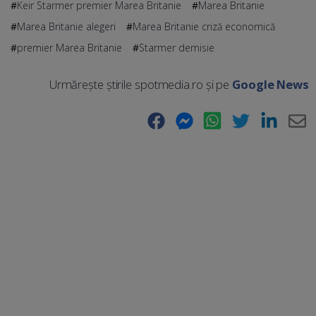
Keir Starmer premier Marea Britanie
Marea Britanie
Marea Britanie alegeri
Marea Britanie criză economică
premier Marea Britanie
Starmer demisie
Urmărește știrile spotmedia.ro și pe
Google News
Facebook
Messenger
WhatsApp
Twitter
LinkedIn
E-
Ma