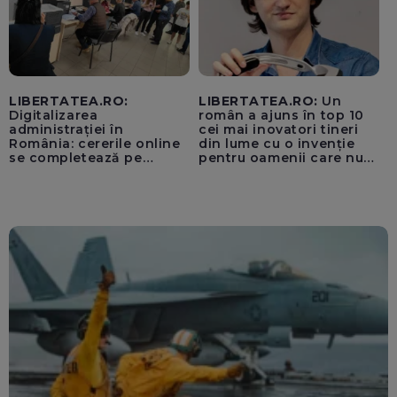
LIBERTATEA.RO:
LIBERTATEA.RO:
Un
Digitalizarea
român a ajuns în top 10
administrației în
cei mai inovatori tineri
România: cererile online
din lume cu o invenție
se completează pe
pentru oamenii care nu
calculatoarele de la
văd: „Are o misiune
ghișee
clară”