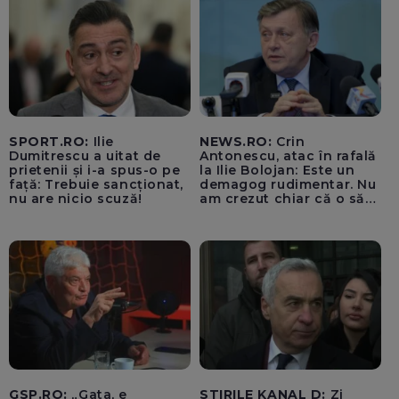
SPORT.RO:
Ilie
NEWS.RO:
Crin
Dumitrescu a uitat de
Antonescu, atac în rafală
prietenii și i-a spus-o pe
la Ilie Bolojan: Este un
față: Trebuie sancționat,
demagog rudimentar. Nu
nu are nicio scuză!
am crezut chiar că o să
ajungă Partidul Național
Liberal să rămână în
Sighiartău, primarul de la
Reșița și Florin Roman
GSP.RO:
„Gata, e
STIRILE KANAL D:
Zi