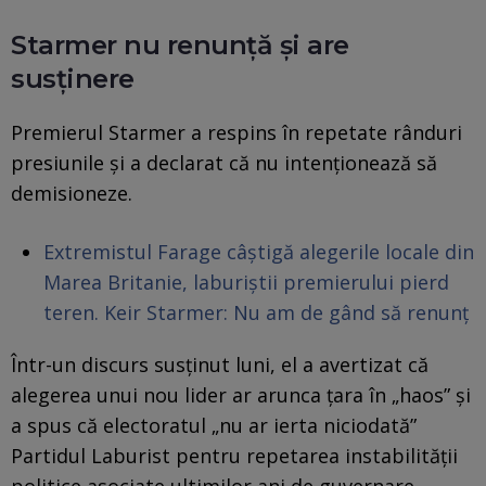
Starmer nu renunţă şi are
susţinere
Premierul Starmer a respins în repetate rânduri
presiunile și a declarat că nu intenționează să
demisioneze.
Extremistul Farage câștigă alegerile locale din
Marea Britanie, laburiștii premierului pierd
teren. Keir Starmer: Nu am de gând să renunț
Într-un discurs susținut luni, el a avertizat că
alegerea unui nou lider ar arunca țara în „haos” și
a spus că electoratul „nu ar ierta niciodată”
Partidul Laburist pentru repetarea instabilității
politice asociate ultimilor ani de guvernare