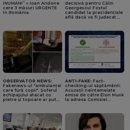
INUMAN!” » Ioan Andone
decisivă pentru Călin
cere 3 măsuri URGENTE
Georgescu! Fostul
în România
candidat la prezidențiale
află dacă va fi judecat
pentru tentativă de
lovitură de stat
OBSERVATOR NEWS:
ANTI-FAKE:
Fact-
Fakenews-ul "ambulanței
checking-ul săptămânii:
care fură copii". Șoferul
Acuzații neîntemeiate
echipajului atacat cu
emise de către Elon Musk
pietre și topoare ar putea
la adresa Comisiei
rămâne orb
Europene despre oferta
unui „acord secret”
pentru instaurarea
„cenzurii” pe platforma X