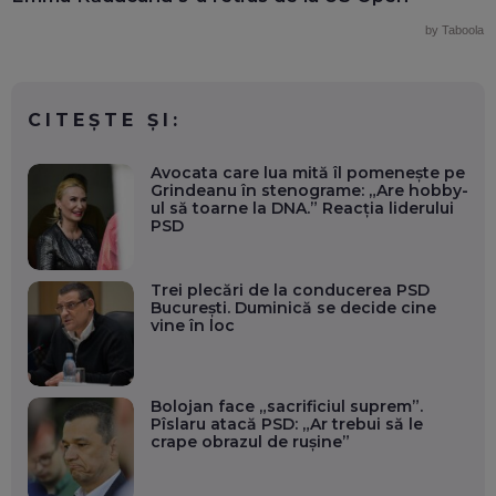
by Taboola
CITEȘTE ȘI:
Avocata care lua mită îl pomenește pe
Grindeanu în stenograme: „Are hobby-
ul să toarne la DNA.” Reacția liderului
PSD
Trei plecări de la conducerea PSD
București. Duminică se decide cine
vine în loc
Bolojan face „sacrificiul suprem”.
Pîslaru atacă PSD: „Ar trebui să le
crape obrazul de rușine”