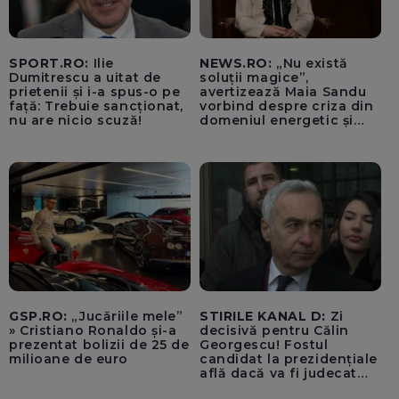
SPORT.RO:
Ilie
NEWS.RO:
„Nu există
Dumitrescu a uitat de
soluții magice”,
prietenii și i-a spus-o pe
avertizează Maia Sandu
față: Trebuie sancționat,
vorbind despre criza din
nu are nicio scuză!
domeniul energetic și
hidrologic. Ea îndeamnă
populația să facă
economii: „Altfel vom
plăti tarife foarte mari”
GSP.RO:
„Jucăriile mele”
STIRILE KANAL D:
Zi
» Cristiano Ronaldo și-a
decisivă pentru Călin
prezentat bolizii de 25 de
Georgescu! Fostul
milioane de euro
candidat la prezidențiale
află dacă va fi judecat
pentru tentativă de