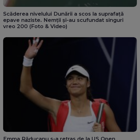
Scăderea nivelului Dunării a scos la suprafață
epave naziste. Nemții și-au scufundat singuri
vreo 200 (Foto & Video)
Emma Răducanu s-a retras de la US Open