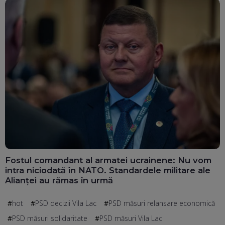
Fostul comandant al armatei ucrainene: Nu vom
intra niciodată în NATO. Standardele militare ale
Alianței au rămas în urmă
hot
PSD decizii Vila Lac
PSD măsuri relansare economică
PSD măsuri solidaritate
PSD măsuri Vila Lac