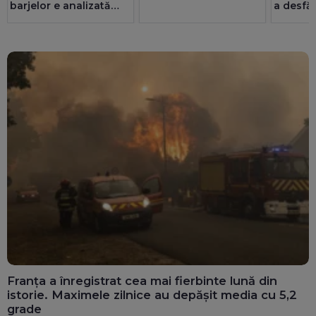
barjelor e analizată
a desfă
foarte strict
UPDATE
ciberne
Operațiunea a fost
amânată
Franța a înregistrat cea mai fierbinte lună din
istorie. Maximele zilnice au depășit media cu 5,2
grade