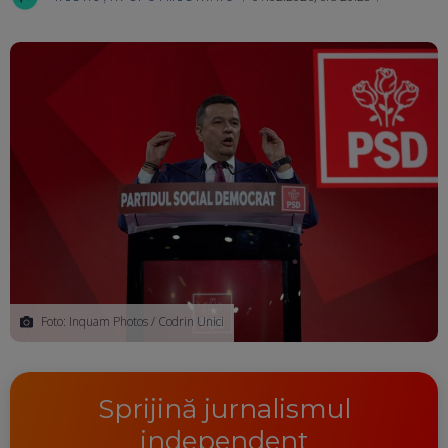
Ma
Foto: Inquam Photos / Codrin Unici
Sprijină jurnalismul
independent