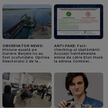
lovitură de stat
OBSERVATOR NEWS:
ANTI-FAKE:
Fact-
Misiune eșuată pe
checking-ul săptămânii:
Dunăre: Barjele nu au
Acuzații neîntemeiate
fost scufundate. Oprirea
emise de către Elon Musk
Reactorului 2 de la
la adresa Comisiei
Cernavodă, inevitabilă
Europene despre oferta
unui „acord secret”
pentru instaurarea
„cenzurii” pe platforma X