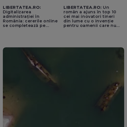
LIBERTATEA.RO:
LIBERTATEA.RO:
Un
Digitalizarea
român a ajuns în top 10
administrației în
cei mai inovatori tineri
România: cererile online
din lume cu o invenție
se completează pe
pentru oamenii care nu
calculatoarele de la
văd: „Are o misiune
ghișee
clară”