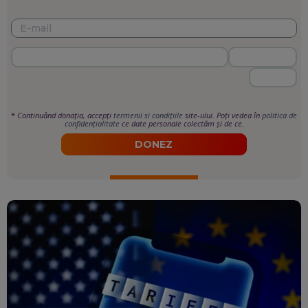
*
Continuând donația, accepți
termenii si condițiile
site-ului. Poți vedea în
politica de
confidențialitate
ce date personale colectăm și de ce.
DONEZ