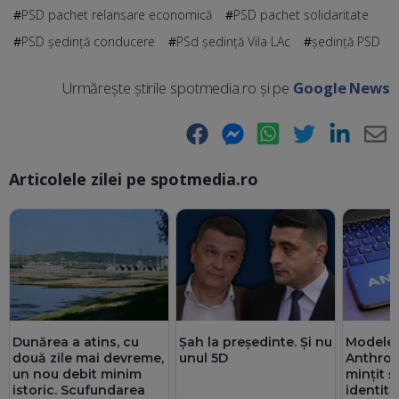
PSD pachet relansare economică
PSD pachet solidaritate
PSD ședință conducere
PSd ședință Vila LAc
ședință PSD
Urmărește știrile spotmedia.ro și pe
Google News
Facebook
Messenger
WhatsApp
Twitter
LinkedIn
E-
Articolele zilei pe spotmedia.ro
Ma
Dunărea a atins, cu
Șah la președinte. Și nu
Modelele
două zile mai devreme,
unul 5D
Anthrop
un nou debit minim
mințit ș
istoric. Scufundarea
identită