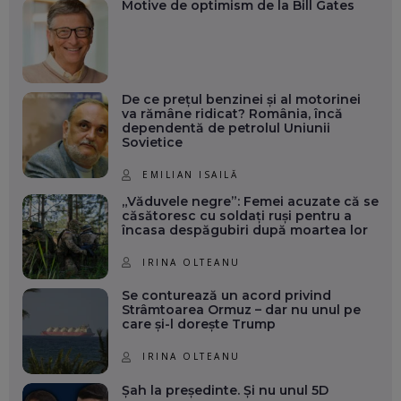
Motive de optimism de la Bill Gates
De ce prețul benzinei și al motorinei
va rămâne ridicat? România, încă
dependentă de petrolul Uniunii
Sovietice
EMILIAN ISAILĂ
„Văduvele negre”: Femei acuzate că se
căsătoresc cu soldați ruși pentru a
încasa despăgubiri după moartea lor
IRINA OLTEANU
Se conturează un acord privind
Strâmtoarea Ormuz – dar nu unul pe
care și-l dorește Trump
IRINA OLTEANU
Șah la președinte. Și nu unul 5D