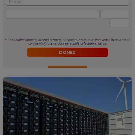
*
Continuând donația, accepți
termenii si condițiile
site-ului. Poți vedea în
politica de
confidențialitate
ce date personale colectăm și de ce.
DONEZ