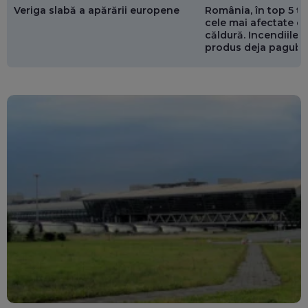
Veriga slabă a apărării europene
România, în top 5 ț
cele mai afectate de
căldură. Incendiile ș
produs deja pagube
miliarde de euro