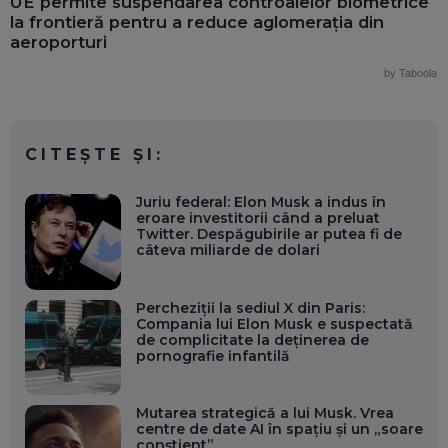
UE permite suspendarea controalelor biometrice
la frontieră pentru a reduce aglomerația din
aeroporturi
by Taboola
CITEȘTE ȘI:
Juriu federal: Elon Musk a indus în
eroare investitorii când a preluat
Twitter. Despăgubirile ar putea fi de
câteva miliarde de dolari
Percheziții la sediul X din Paris:
Compania lui Elon Musk e suspectată
de complicitate la deținerea de
pornografie infantilă
Mutarea strategică a lui Musk. Vrea
centre de date AI în spațiu și un „soare
conștient”