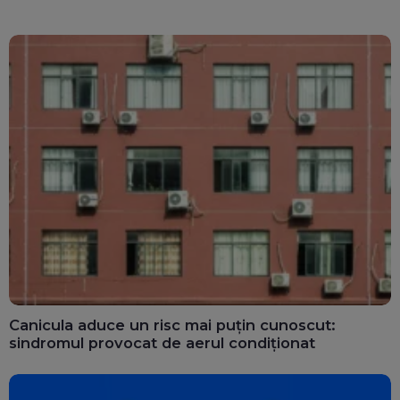
privatul. 25 de consilii
nevoie. 
au doar bărbați
spitalele
afectat
Canicula aduce un risc mai puțin cunoscut:
sindromul provocat de aerul condiționat