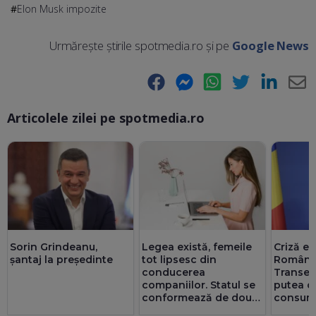
Elon Musk impozite
Urmărește știrile spotmedia.ro și pe
Google News
Facebook
Messenger
WhatsApp
Twitter
LinkedIn
E-
Articolele zilei pe spotmedia.ro
Ma
Sorin Grindeanu,
Legea există, femeile
Criză en
șantaj la președinte
tot lipsesc din
Români
conducerea
Transel
companiilor. Statul se
putea d
conformează de două
consum
ori mai bine decât
industri