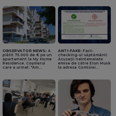
lovitură de stat
OBSERVATOR NEWS:
A
ANTI-FAKE:
Fact-
plătit 75.000 de € pe un
checking-ul săptămânii:
apartament la My Home
Acuzații neîntemeiate
Residence. Coșmarul
emise de către Elon Musk
care a urmat: "Am
la adresa Comisiei
început să tremur"
Europene despre oferta
unui „acord secret”
pentru instaurarea
„cenzurii” pe platforma X