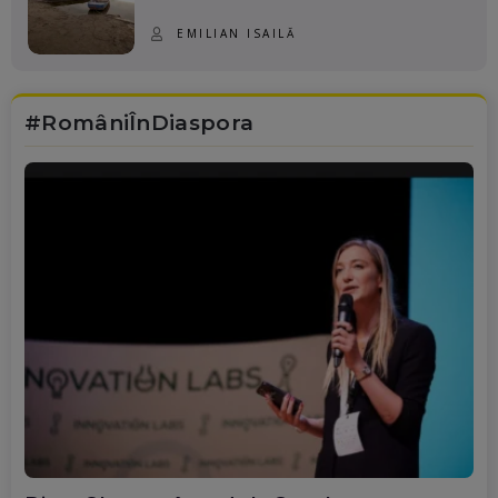
EMILIAN ISAILĂ
#RomâniÎnDiaspora