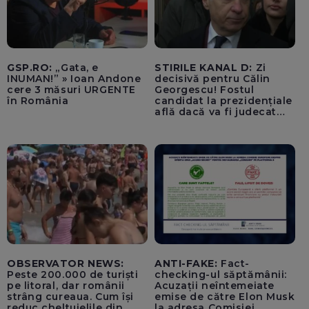
GSP.RO:
„Gata, e
STIRILE KANAL D:
Zi
INUMAN!” » Ioan Andone
decisivă pentru Călin
cere 3 măsuri URGENTE
Georgescu! Fostul
în România
candidat la prezidențiale
află dacă va fi judecat
pentru tentativă de
lovitură de stat
OBSERVATOR NEWS:
ANTI-FAKE:
Fact-
Peste 200.000 de turiști
checking-ul săptămânii:
pe litoral, dar românii
Acuzații neîntemeiate
strâng cureaua. Cum își
emise de către Elon Musk
reduc cheltuielile din
la adresa Comisiei