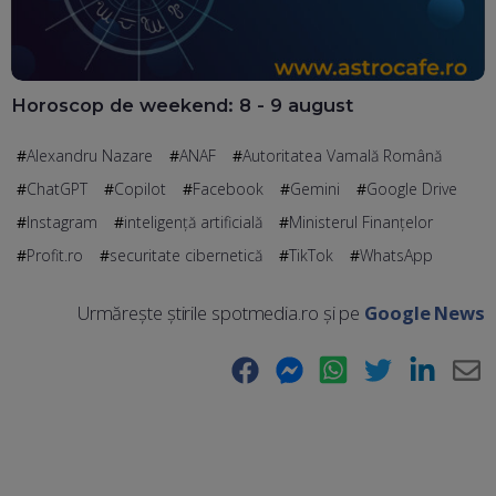
Horoscop de weekend: 8 - 9 august
Alexandru Nazare
ANAF
Autoritatea Vamală Română
ChatGPT
Copilot
Facebook
Gemini
Google Drive
Instagram
inteligență artificială
Ministerul Finanțelor
Profit.ro
securitate cibernetică
TikTok
WhatsApp
Urmărește știrile spotmedia.ro și pe
Google News
Facebook
Messenger
WhatsApp
Twitter
LinkedIn
E-
Ma