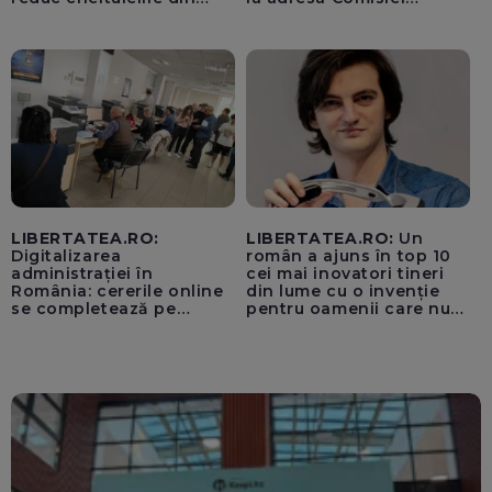
vacanță
Europene despre oferta
unui „acord secret”
pentru instaurarea
„cenzurii” pe platforma X
LIBERTATEA.RO:
LIBERTATEA.RO:
Un
Digitalizarea
român a ajuns în top 10
administrației în
cei mai inovatori tineri
România: cererile online
din lume cu o invenție
se completează pe
pentru oamenii care nu
calculatoarele de la
văd: „Are o misiune
ghișee
clară”