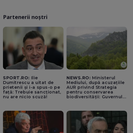
Partenerii noștri
SPORT.RO:
Ilie
NEWS.RO:
Ministerul
Dumitrescu a uitat de
Mediului, după acuzațiile
prietenii și i-a spus-o pe
AUR privind Strategia
față: Trebuie sancționat,
pentru conservarea
nu are nicio scuză!
biodiversității: Guvernul a
aprobat încă din 2022 o
alocare maximă de
500.000 de lei/ Costul
total - 373.600 de lei a
acoperit întregul studiu
tehnic, structurat în opt
activită