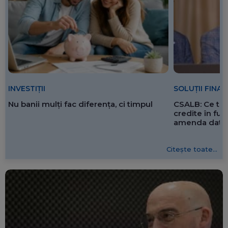
SOLUȚII FINA
INVESTIȚII
CSALB: Ce tre
Nu banii mulți fac diferența, ci timpul
credite în f
amenda dată 
Citește toate...