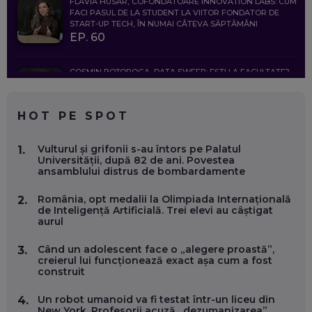
FLAVIA HUSAR, COFONDATOARE INNOVATION LABS: CUM
FACI PASUL DE LA STUDENT LA VIITOR FONDATOR DE
START-UP TECH, ÎN NUMAI CÂTEVA SĂPTĂMÂNI
EP. 60
COSMIN BOȚOROGA, DATA SWEEP: EȘTI LA FACULTATE?
CE SĂ FOLOSEȘTI, CÂND ÎȚI TREBUIE CEVA MAI PRECIS CA
CHATGPT
EP. 59
HOT PE SPOT
MARIO GHENEA, COFONDATOR WORKFLOW TIME: CUM
Vulturul și grifonii s-au întors pe Palatul
1.
FOLOSEȘTI TEHNOLOGIA CA SĂ FII MAI BUN LA JOB. ȘI CUM
Universității, după 82 de ani. Povestea
SE VA SCHIMBA MUNCA, ÎN URMĂTORII ANI
ansamblului distrus de bombardamente
EP. 58
România, opt medalii la Olimpiada Internațională
2.
de Inteligență Artificială. Trei elevi au câștigat
MARIUS PAȘCULEA, COFONDATOR AL KULTH: CUM
aurul
FOLOSEȘTI TEHNOLOGIA CA SĂ ÎȚI DESCHIZI DRUMUL
CĂTRE ARTĂ, LA NIVEL GLOBAL
EP. 57
Când un adolescent face o „alegere proastă”,
3.
creierul lui funcționează exact așa cum a fost
construit
ANDREI AVĂDANEI, BIT SENTINEL: CUM ÎȚI PROTEJEZI
EFICIENT VIAȚA ONLINE. ȘI CARE SUNT PRIMII PAȘI ÎNTR-O
Un robot umanoid va fi testat într-un liceu din
4.
CARIERĂ DE „HACKER CU PERMIS”
New York. Profesorii acuză „dezumanizarea”