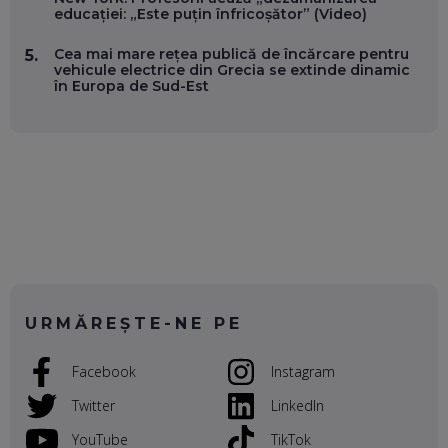
EP. 56
educației: „Este puțin înfricoșător” (Video)
Cea mai mare rețea publică de încărcare pentru
5.
DOINA VÎLCEANU, CONTENTSPEED: VREI SUCCES ONLINE?
vehicule electrice din Grecia se extinde dinamic
ÎNVAȚĂ AEO ȘI GEO!
în Europa de Sud-Est
EP. 55
OLIVIU MATEI, HOLISUN: SOFTWARE DE LA CLUJ PENTRU
WASHINGTON, OCHELARI INTELIGENȚI ȘI FERME
VERTICALE FĂRĂ PĂMÂNT
EP. 54
VALENTIN VANCEA, CEO AL PATRIA BANK: AUTOMATIZĂM
PROCESE, DAR CE FACEM CÂND PICĂ BAZA DE DATE, LA
INSTITUȚIILE STATULUI?
EP. 53
URMĂREȘTE-NE PE
VOICU OPREAN (AROBS): CUM CONSTRUIEȘTI O COMPANIE
Facebook
Instagram
GLOBALĂ, FĂRĂ SĂ PIERZI LEGĂTURA CU COMUNITATEA
TA LOCALĂ - ȘI CE SĂ DAI ÎNAPOI
Twitter
LinkedIn
EP. 52
YouTube
TikTok