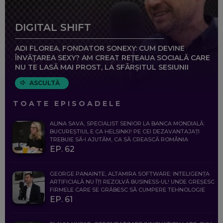
DIGITAL SHIFT
ADI FLOREA, FONDATOR SONEXY: CUM DEVINE
ÎNVĂȚAREA SEXY? AM CREAT REȚEAUA SOCIALĂ CARE
NU TE LASĂ MAI PROST, LA SFÂRȘITUL SESIUNII
ASCULTĂ
TOATE EPISOADELE
ALINA SAVA, SPECIALIST SENIOR LA BANCA MONDIALĂ:
BUCUREȘTIUL E CA HELSINKI! PE CEI DEZAVANTAJAȚI
TREBUIE SĂ-I AJUTĂM, CA SĂ CREASCĂ ROMÂNIA
EP. 62
GEORGE PANAINTE, ALTAMIRA SOFTWARE: INTELIGENȚA
ARTIFICIALĂ NU ÎȚI REZOLVĂ BUSINESS-UL! UNDE GREȘESC
FIRMELE CARE SE GRĂBESC SĂ CUMPERE TEHNOLOGIE
EP. 61