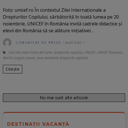
Foto: unicef.ro În contextul Zilei Internaționale a
Drepturilor Copilului, sărbătorită în toată lumea pe 20
noiembrie, UNICEF în România invită cadrele didactice și
elevii din România să se alăture inițiativei…
acum 6 ani
COMUNICAT DE PRESĂ
Cea mai mare lecție din lume
,
drepturile copilului
,
UNICEF
,
UNICEF Romania
,
World Largest Lesson
,
ziua mondiala drepturile copilului
Citește
Nu mai sunt alte articole
DESTINAȚII VACANȚĂ