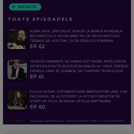
ASCULTĂ
TOATE EPISOADELE
ALINA SAVA, SPECIALIST SENIOR LA BANCA MONDIALĂ:
BUCUREȘTIUL E CA HELSINKI! PE CEI DEZAVANTAJAȚI
TREBUIE SĂ-I AJUTĂM, CA SĂ CREASCĂ ROMÂNIA
EP. 62
GEORGE PANAINTE, ALTAMIRA SOFTWARE: INTELIGENȚA
ARTIFICIALĂ NU ÎȚI REZOLVĂ BUSINESS-UL! UNDE GREȘESC
FIRMELE CARE SE GRĂBESC SĂ CUMPERE TEHNOLOGIE
EP. 61
FLAVIA HUSAR, COFONDATOARE INNOVATION LABS: CUM
FACI PASUL DE LA STUDENT LA VIITOR FONDATOR DE
START-UP TECH, ÎN NUMAI CÂTEVA SĂPTĂMÂNI
EP. 60
COSMIN BOȚOROGA, DATA SWEEP: EȘTI LA FACULTATE?
CE SĂ FOLOSEȘTI, CÂND ÎȚI TREBUIE CEVA MAI PRECIS CA
CHATGPT