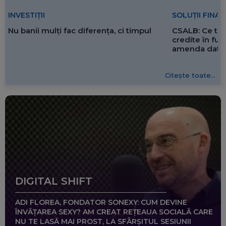
SOLUȚII FINA
INVESTIȚII
CSALB: Ce tre
Nu banii mulți fac diferența, ci timpul
credite în f
amenda dată 
Citește toate...
DIGITAL SHIFT
ADI FLOREA, FONDATOR SONEXY: CUM DEVINE
ÎNVĂȚAREA SEXY? AM CREAT REȚEAUA SOCIALĂ CARE
NU TE LASĂ MAI PROST, LA SFÂRȘITUL SESIUNII