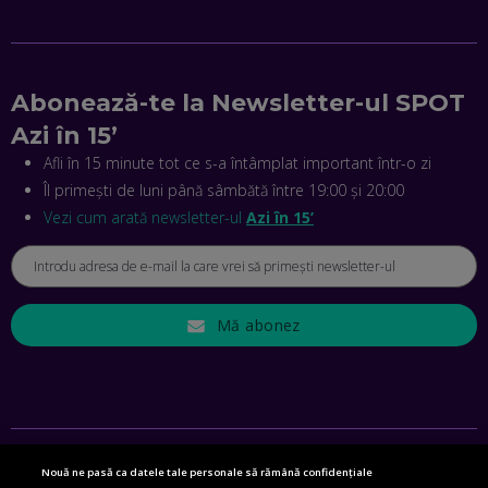
MIHAI CEPOI, JOBFUL: SCHIMBĂM MODUL ÎN CARE APLICI
LA JOB! CUM DEMONSTREZI ABILITĂȚI ȘI CÂȘTIGI PREMII
EP. 45
Abonează-te la Newsletter-ul SPOT
Azi în 15’
ANTONIO ENACHE, SENSE4FIT: CUM TE AJUTĂ
TEHNOLOGIA SĂ FACI SPORT, SĂ FII MAI COMPETITIV ȘI SĂ
Afli în 15 minute tot ce s-a întâmplat important într-o zi
CÂȘTIGI
Îl primești de luni până sâmbătă între 19:00 și 20:00
EP. 44
Vezi cum arată newsletter-ul
Azi în 15’
CRISTIAN GROZEA, BEEFAST: PREGĂTIM CEL MAI BUN
DISPECERAT AUTOMAT DE PE PIAȚĂ! CUM POATE
REVOLUȚIONA LIVRĂRILE RAPIDE, DIN ROMÂNIA PÂNĂ ÎN
ASIA
EP. 43
Mă abonez
ANDREI NICOARĂ, EXPERT ÎN E-GUVERNARE: N-O SĂ NE
MAI MEARGĂ PREA MULT CU MANȚOGĂRII! DACĂ NU NE
RESPECTĂM OBLIGAȚIILE EUROPENE, VOM AVEA
PROBLEME
EP. 42
Nouă ne pasă ca datele tale personale să rămână confidențiale
MIHAELA BÎCIU, INVESTIMENTAL: BURSA E PENTRU TOȚI