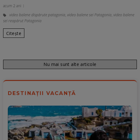
acum 2 ani
video balene dispărute patagonia
,
video balene sei Patagonia
,
video balene
sei reapărut Patagonia
Citește
Nu mai sunt alte articole
DESTINAȚII VACANȚĂ