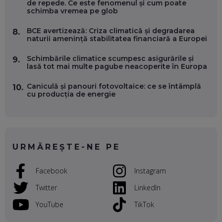
de repede. Ce este fenomenul și cum poate
OLIVIU MATEI, HOLISUN: SOFTWARE DE LA CLUJ PENTRU
schimba vremea pe glob
WASHINGTON, OCHELARI INTELIGENȚI ȘI FERME
VERTICALE FĂRĂ PĂMÂNT
BCE avertizează: Criza climatică și degradarea
8.
EP. 54
naturii amenință stabilitatea financiară a Europei
Schimbările climatice scumpesc asigurările și
VALENTIN VANCEA, CEO AL PATRIA BANK: AUTOMATIZĂM
9.
lasă tot mai multe pagube neacoperite în Europa
PROCESE, DAR CE FACEM CÂND PICĂ BAZA DE DATE, LA
INSTITUȚIILE STATULUI?
EP. 53
Caniculă și panouri fotovoltaice: ce se întâmplă
10.
cu producția de energie
VOICU OPREAN (AROBS): CUM CONSTRUIEȘTI O COMPANIE
GLOBALĂ, FĂRĂ SĂ PIERZI LEGĂTURA CU COMUNITATEA
TA LOCALĂ - ȘI CE SĂ DAI ÎNAPOI
EP. 52
URMĂREȘTE-NE PE
ROBERT GRAUR, FOMO: SPEAKERUL PE SCENĂ, INVITATUL
ÎN SALĂ, DAR ÎNVĂȚĂM UNII DE LA CEILALȚI. VIN JASON
Facebook
Instagram
DERULO, STEVEN BARTLETT ȘI ALȚI PESTE 60 DE
ANTREPRENORI
EP. 51
Twitter
LinkedIn
YouTube
TikTok
RADU MOȚOC, TECHSOUP: O TREIME DINTRE
PARTICIPANȚII LA DEZBATERILE DE PE REȚELE SOCIALE
ȚIPĂ, CU FEȚELE ACOPERITE. CUM ÎNVĂȚĂM SĂ DISCUTĂM