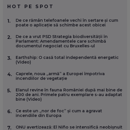
EP. 59
HOT PE SPOT
MARIO GHENEA, COFONDATOR WORKFLOW TIME: CUM
De ce rămân telefoanele vechi în sertare și cum
1.
FOLOSEȘTI TEHNOLOGIA CA SĂ FII MAI BUN LA JOB. ȘI CUM
poate o aplicație să schimbe acest obicei
SE VA SCHIMBA MUNCA, ÎN URMĂTORII ANI
EP. 58
De ce a vrut PSD Strategia biodiversității în
2.
Parlament: Amendamentele care schimbă
documentul negociat cu Bruxelles-ul
MARIUS PAȘCULEA, COFONDATOR AL KULTH: CUM
FOLOSEȘTI TEHNOLOGIA CA SĂ ÎȚI DESCHIZI DRUMUL
CĂTRE ARTĂ, LA NIVEL GLOBAL
Earthship: O casă total independentă energetic
3.
EP. 57
(Video)
Caprele, noua „armă” a Europei împotriva
4.
ANDREI AVĂDANEI, BIT SENTINEL: CUM ÎȚI PROTEJEZI
incendiilor de vegetație
EFICIENT VIAȚA ONLINE. ȘI CARE SUNT PRIMII PAȘI ÎNTR-O
CARIERĂ DE „HACKER CU PERMIS”
Elanul revine în fauna României după mai bine de
5.
EP. 56
200 de ani. Primele patru exemplare s-au adaptat
bine (Video)
DOINA VÎLCEANU, CONTENTSPEED: VREI SUCCES ONLINE?
Ce este un „nor de foc” și cum a agravat
6.
ÎNVAȚĂ AEO ȘI GEO!
incendiile din Europa
EP. 55
ONU avertizează: El Niño se intensifică neobișnuit
7.