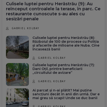
Culisele luptei pentru Herăstrău (9): Au
reînceput controalele la terase, în parc. Ce
restaurante cunoscute s-au ales cu
sesizări penale
GABRIEL KOLBAY
Culisele luptei pentru Herăstrău (8):
Războiul de 100 de procese cu Poliția
și afacerile de milioane ale Nuba. Cine
încasează banii
GABRIEL KOLBAY
Culisele luptei pentru Herăstrău (7):
Dani Oțil, printre beneficiarii
„circuitului de avizare”
GABRIEL KOLBAY
Ai parcat și n-ai plătit? Mai puține
sancțiuni decât în anii din urmă. Dar e
mai greu să scapi! Unde se duc banii
GABRIEL KOLBAY