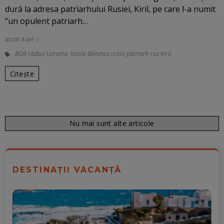
dură la adresa patriarhului Rusiei, Kiril, pe care l-a numit
”un opulent patriarh…
acum 4 ani
BOR război Ucraina
,
Vasile Bănescu critici patriarh rus Kiril
Citește
Nu mai sunt alte articole
DESTINAȚII VACANȚĂ