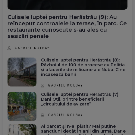
Culisele luptei pentru Herăstrău (9): Au
reînceput controalele la terase, în parc. Ce
restaurante cunoscute s-au ales cu
sesizări penale
GABRIEL KOLBAY
Culisele luptei pentru Herăstrău (8):
Războiul de 100 de procese cu Poliția
și afacerile de milioane ale Nuba. Cine
încasează banii
GABRIEL KOLBAY
Culisele luptei pentru Herăstrău (7):
Dani Oțil, printre beneficiarii
„circuitului de avizare”
GABRIEL KOLBAY
Ai parcat și n-ai plătit? Mai puține
sancțiuni decât în anii din urmă. Dar e