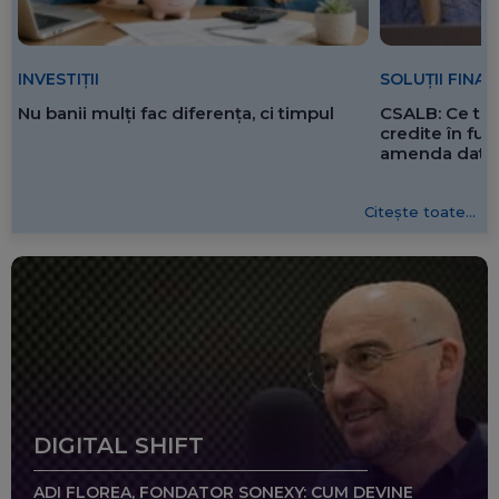
SOLUȚII FINA
INVESTIȚII
CSALB: Ce tre
Nu banii mulți fac diferența, ci timpul
credite în f
amenda dată 
Citește toate...
DIGITAL SHIFT
ADI FLOREA, FONDATOR SONEXY: CUM DEVINE