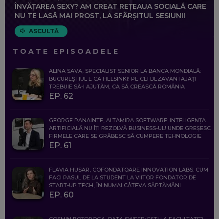
ÎNVĂȚAREA SEXY? AM CREAT REȚEAUA SOCIALĂ CARE
NU TE LASĂ MAI PROST, LA SFÂRȘITUL SESIUNII
ASCULTĂ
TOATE EPISOADELE
ALINA SAVA, SPECIALIST SENIOR LA BANCA MONDIALĂ:
BUCUREȘTIUL E CA HELSINKI! PE CEI DEZAVANTAJAȚI
TREBUIE SĂ-I AJUTĂM, CA SĂ CREASCĂ ROMÂNIA
EP. 62
GEORGE PANAINTE, ALTAMIRA SOFTWARE: INTELIGENȚA
ARTIFICIALĂ NU ÎȚI REZOLVĂ BUSINESS-UL! UNDE GREȘESC
FIRMELE CARE SE GRĂBESC SĂ CUMPERE TEHNOLOGIE
EP. 61
FLAVIA HUSAR, COFONDATOARE INNOVATION LABS: CUM
FACI PASUL DE LA STUDENT LA VIITOR FONDATOR DE
START-UP TECH, ÎN NUMAI CÂTEVA SĂPTĂMÂNI
EP. 60
COSMIN BOȚOROGA, DATA SWEEP: EȘTI LA FACULTATE?