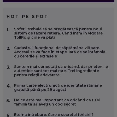
CE SĂ FOLOSEȘTI, CÂND ÎȚI TREBUIE CEVA MAI PRECIS CA
CHATGPT
EP. 59
HOT PE SPOT
MARIO GHENEA, COFONDATOR WORKFLOW TIME: CUM
Șoferii trebuie să se pregătească pentru noul
1.
FOLOSEȘTI TEHNOLOGIA CA SĂ FII MAI BUN LA JOB. ȘI CUM
sistem de taxare rutieră. Când intră în vigoare
SE VA SCHIMBA MUNCA, ÎN URMĂTORII ANI
TollRo și cine va plăti
EP. 58
Cadastrul, funcțional de săptămâna viitoare.
2.
Accesul se va face în etape. Iată ce se întâmplă
MARIUS PAȘCULEA, COFONDATOR AL KULTH: CUM
cu cererile și extrasele
FOLOSEȘTI TEHNOLOGIA CA SĂ ÎȚI DESCHIZI DRUMUL
CĂTRE ARTĂ, LA NIVEL GLOBAL
EP. 57
Suntem mai conectați ca oricând, dar prieteniile
3.
autentice sunt tot mai rare. Trei ingrediente
pentru relații adevărate
ANDREI AVĂDANEI, BIT SENTINEL: CUM ÎȚI PROTEJEZI
EFICIENT VIAȚA ONLINE. ȘI CARE SUNT PRIMII PAȘI ÎNTR-O
Prima carte electronică de identitate rămâne
4.
CARIERĂ DE „HACKER CU PERMIS”
gratuită până pe 29 august
EP. 56
De ce este mai important ca oricând ca tu și
5.
familia ta să aveți un cod secret
DOINA VÎLCEANU, CONTENTSPEED: VREI SUCCES ONLINE?
ÎNVAȚĂ AEO ȘI GEO!
Eterna întrebare: Care e secretul fericirii?
6.
EP. 55