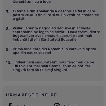
Cercetătorii au o idee
O femeie din Thailanda a deschis seiful în care
7.
OLIVIU MATEI, HOLISUN: SOFTWARE DE LA CLUJ PENTRU
păstra 26.000 de euro și nu i-a venit să creadă ce
WASHINGTON, OCHELARI INTELIGENȚI ȘI FERME
a găsit
VERTICALE FĂRĂ PĂMÂNT
EP. 54
Pîslaru anunță negocieri decisive în această
8.
săptămână pe legea salarizării. Două treimi dintre
bugetari vor avea creșteri. Lucrurile sunt mult
VALENTIN VANCEA, CEO AL PATRIA BANK: AUTOMATIZĂM
îmbunătățite în Sănătate și Educație
PROCESE, DAR CE FACEM CÂND PICĂ BAZA DE DATE, LA
INSTITUȚIILE STATULUI?
Prima localitate din România în care va fi oprită
9.
EP. 53
apa din cauza secetei
VOICU OPREAN (AROBS): CUM CONSTRUIEȘTI O COMPANIE
„Influencerii singurătății”, noul fenomen de pe
10.
GLOBALĂ, FĂRĂ SĂ PIERZI LEGĂTURA CU COMUNITATEA
TikTok. Tot mai multe femei spun că poți trăi
TA LOCALĂ - ȘI CE SĂ DAI ÎNAPOI
singură fără să te simți singură
EP. 52
ROBERT GRAUR, FOMO: SPEAKERUL PE SCENĂ, INVITATUL
ÎN SALĂ, DAR ÎNVĂȚĂM UNII DE LA CEILALȚI. VIN JASON
DERULO, STEVEN BARTLETT ȘI ALȚI PESTE 60 DE
URMĂREȘTE-NE PE
ANTREPRENORI
EP. 51