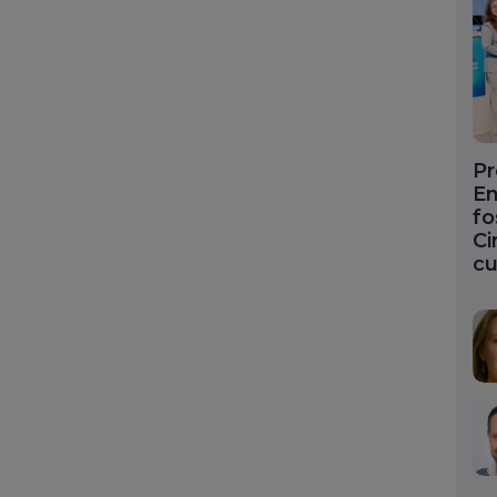
Pr
En
fo
Ci
cu