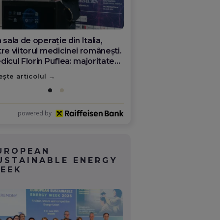
liana Caimacan: Nu este vorba
pre a renunța la cine ești.
ivesc cu teamă, dar și cu
eranță ceea ce se întâmplă în
ește articolul
mânia
powered by
UROPEAN
USTAINABLE ENERGY
EEK