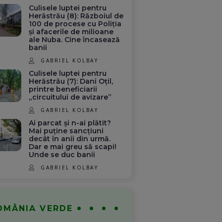
Culisele luptei pentru
Herăstrău (8): Războiul de
100 de procese cu Poliția
și afacerile de milioane
ale Nuba. Cine încasează
banii
GABRIEL KOLBAY
Culisele luptei pentru
Herăstrău (7): Dani Oțil,
printre beneficiarii
„circuitului de avizare”
GABRIEL KOLBAY
Ai parcat și n-ai plătit?
Mai puține sancțiuni
decât în anii din urmă.
Dar e mai greu să scapi!
Unde se duc banii
GABRIEL KOLBAY
OMÂNIA VERDE