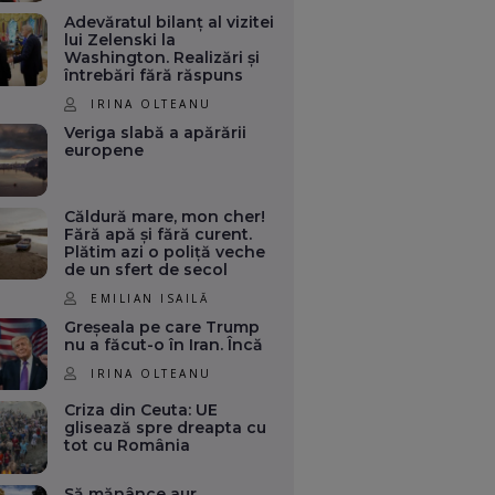
Adevăratul bilanț al vizitei
lui Zelenski la
Washington. Realizări și
întrebări fără răspuns
IRINA OLTEANU
Veriga slabă a apărării
europene
Căldură mare, mon cher!
Fără apă și fără curent.
Plătim azi o poliță veche
de un sfert de secol
EMILIAN ISAILĂ
Greșeala pe care Trump
nu a făcut-o în Iran. Încă
IRINA OLTEANU
Criza din Ceuta: UE
glisează spre dreapta cu
tot cu România
Să mănânce aur