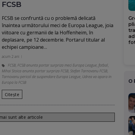
FCSB
FCSB se confruntă cu o problemă delicată
Gr
pl
înaintea următorului meci de Europa League, joia
tr
viitoare cu germanii de la Hoffenheim, în
ad
deplasare, pe 12 decembrie. Portarul titular al
fo
echipei campioane…
acum 2 ani
FCSB
,
FCSB anunta portar surpriza meci Europa League
,
fotbal
,
Mihai Stoica anunta portar surpriza FCSB
,
Stefan Tarnovanu FCSB
,
Tarnovanu pericol de suspendare Europa League
,
Udrea va apara in
O
Europa la FCSB
Citește
ai sunt alte articole