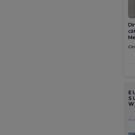
Li
des
Pr
sp
Cit
Ro
E
S
W