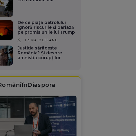
De ce piața petrolului
ignoră riscurile și pariază
pe promisiunile lui Trump
IRINA OLTEANU
Justiția sărăcește
România? Și despre
amnistia corupților
RomâniÎnDiaspora