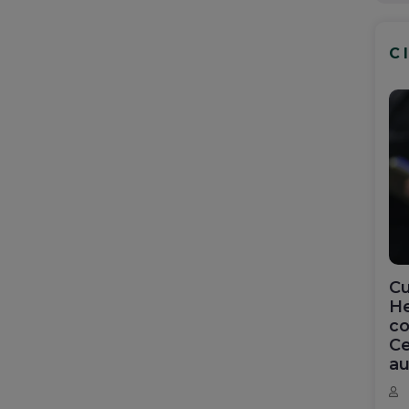
C
Cu
He
co
Ce
au