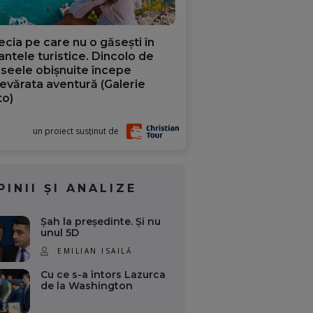
ecia pe care nu o găsești în
iantele turistice. Dincolo de
aseele obișnuite începe
evărata aventură (Galerie
to)
un proiect susținut de
PINII ȘI ANALIZE
Șah la președinte. Și nu
unul 5D
EMILIAN ISAILĂ
Cu ce s-a întors Lazurca
de la Washington