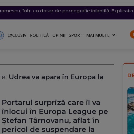
v exploziv a perturbat traficul pe aeroportul Leipzig, un c
vramescu, într-un dosar de pornografie infantilă. Explicația 
tenera lui Nicușor Dan, și-a publicat declarațiile de avere 
 mare, în dreptul unei plaje din Mamaia (Video). Aparatul v
i în Franța. 402 oameni arestați, dintre care 156 sunt minor
rturile către Ucraina
riu are la Dacia
EXCLUSIV
POLITICĂ
OPINII
SPORT
MAI MULTE
U
D
e:
Udrea va apara in Europa la
Portarul surpriză care îl va
înlocui în Europa League pe
Ștefan Târnovanu, aflat în
pericol de suspendare la