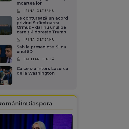
moartea lor
IRINA OLTEANU
Se conturează un acord
privind Strâmtoarea
Ormuz – dar nu unul pe
care și-l dorește Trump
IRINA OLTEANU
Șah la președinte. Și nu
unul 5D
EMILIAN ISAILĂ
Cu ce s-a întors Lazurca
de la Washington
RomâniÎnDiaspora