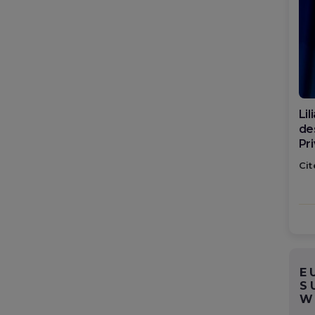
Li
des
Pr
sp
Cit
Ro
E
S
W