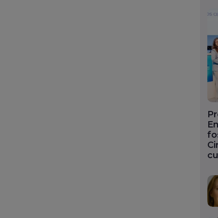
Pr
En
fo
Ci
cu