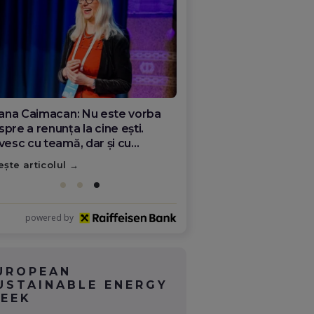
liana Caimacan: Nu este vorba
pre a renunța la cine ești.
ivesc cu teamă, dar și cu
eranță ceea ce se întâmplă în
ește articolul
mânia
powered by
UROPEAN
USTAINABLE ENERGY
EEK