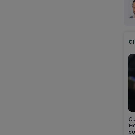
C
Cu
He
co