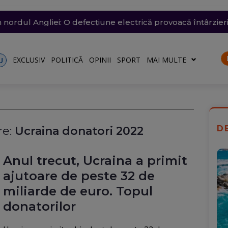
 arestată în Germania, pentru că a spionat pentru Rusia ș
trat azi un nou record absolut de temperatură
n nordul Angliei: O defecțiune electrică provoacă întârzieri
ă: O groapă de 3 metri adâncime a apărut în carosabil, trafi
n Dunăre a fost amânată din nou. Crește riscul pentru C
EXCLUSIV
POLITICĂ
OPINII
SPORT
MAI MULTE
U
D
e:
Ucraina donatori 2022
Anul trecut, Ucraina a primit
ajutoare de peste 32 de
miliarde de euro. Topul
donatorilor