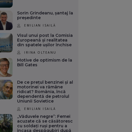
Sorin Grindeanu, șantaj la
președinte
EMILIAN ISAILĂ
Visul unui post la Comisia
Europeană și realitatea
din spatele ușilor închise
IRINA OLTEANU
Motive de optimism de la
Bill Gates
De ce prețul benzinei și al
motorinei va rămâne
ridicat? România, încă
dependentă de petrolul
Uniunii Sovietice
EMILIAN ISAILĂ
„Văduvele negre”: Femei
acuzate că se căsătoresc
cu soldați ruși pentru a
încasa despăgubiri după