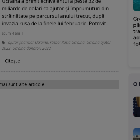
Ucraina a primit echivalentul a peste 32 de
miliarde de dolari ca ajutor şi împrumuturi din
străinătate pe parcursul anului trecut, după
Gr
invazia rusă de la finele lui februarie. Potrivit…
pl
tr
acum 4 ani
ad
ajutor financiar Ucraina
,
război Rusia Ucraina
,
Ucraina ajutor
fo
2022
,
Ucraina donatori 2022
Citește
ai sunt alte articole
O