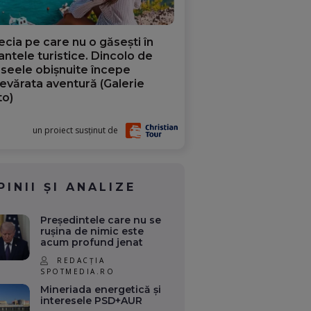
ecia pe care nu o găsești în
iantele turistice. Dincolo de
aseele obișnuite începe
evărata aventură (Galerie
to)
un proiect susținut de
PINII ȘI ANALIZE
Președintele care nu se
rușina de nimic este
acum profund jenat
REDACȚIA
SPOTMEDIA.RO
Mineriada energetică și
interesele PSD+AUR