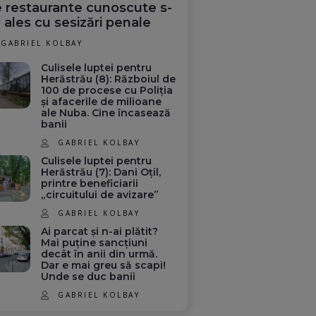
 restaurante cunoscute s-
 ales cu sesizări penale
GABRIEL KOLBAY
Culisele luptei pentru
Herăstrău (8): Războiul de
100 de procese cu Poliția
și afacerile de milioane
ale Nuba. Cine încasează
banii
GABRIEL KOLBAY
Culisele luptei pentru
Herăstrău (7): Dani Oțil,
printre beneficiarii
„circuitului de avizare”
GABRIEL KOLBAY
Ai parcat și n-ai plătit?
Mai puține sancțiuni
decât în anii din urmă.
Dar e mai greu să scapi!
Unde se duc banii
GABRIEL KOLBAY