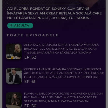
ADI FLOREA, FONDATOR SONEXY: CUM DEVINE
ÎNVĂȚAREA SEXY? AM CREAT REȚEAUA SOCIALĂ CARE
NU TE LASĂ MAI PROST, LA SFÂRȘITUL SESIUNII
ASCULTĂ
TOATE EPISOADELE
ALINA SAVA, SPECIALIST SENIOR LA BANCA MONDIALĂ:
BUCUREȘTIUL E CA HELSINKI! PE CEI DEZAVANTAJAȚI
TREBUIE SĂ-I AJUTĂM, CA SĂ CREASCĂ ROMÂNIA
EP. 62
GEORGE PANAINTE, ALTAMIRA SOFTWARE: INTELIGENȚA
ARTIFICIALĂ NU ÎȚI REZOLVĂ BUSINESS-UL! UNDE GREȘESC
FIRMELE CARE SE GRĂBESC SĂ CUMPERE TEHNOLOGIE
EP. 61
FLAVIA HUSAR, COFONDATOARE INNOVATION LABS: CUM
FACI PASUL DE LA STUDENT LA VIITOR FONDATOR DE
START-UP TECH, ÎN NUMAI CÂTEVA SĂPTĂMÂNI
EP. 60