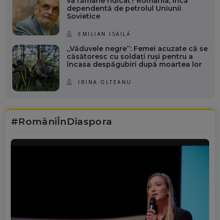
va rămâne ridicat? România, încă
dependentă de petrolul Uniunii
Sovietice
EMILIAN ISAILĂ
„Văduvele negre”: Femei acuzate că se
căsătoresc cu soldați ruși pentru a
încasa despăgubiri după moartea lor
IRINA OLTEANU
#RomâniÎnDiaspora