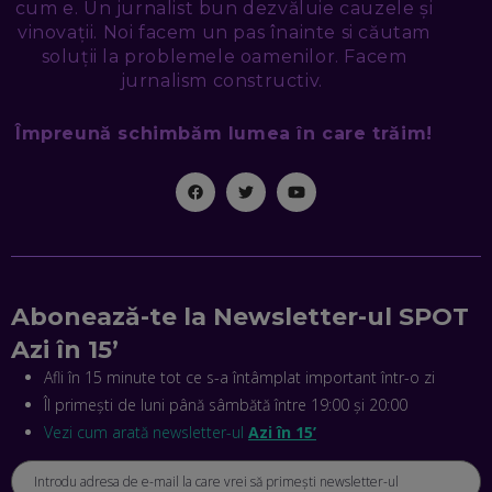
cum e. Un jurnalist bun dezvăluie cauzele și
NICOLAE ȚIBRIGAN, DIGITAL FORENSIC TEAM: CUM ÎȚI DAI
SEAMA CĂ CINEVA ÎNCEARCĂ SĂ TE MANIPULEZE, ONLINE.
vinovații. Noi facem un pas înainte si căutam
CE-AM ÎNVĂȚAT DIN EPISODUL GEORGESCU
soluții la problemele oamenilor. Facem
EP. 46
jurnalism constructiv.
Împreună schimbăm lumea în care trăim!
MIHAI CEPOI, JOBFUL: SCHIMBĂM MODUL ÎN CARE APLICI
LA JOB! CUM DEMONSTREZI ABILITĂȚI ȘI CÂȘTIGI PREMII
EP. 45
ANTONIO ENACHE, SENSE4FIT: CUM TE AJUTĂ
TEHNOLOGIA SĂ FACI SPORT, SĂ FII MAI COMPETITIV ȘI SĂ
CÂȘTIGI
EP. 44
Abonează-te la Newsletter-ul SPOT
CRISTIAN GROZEA, BEEFAST: PREGĂTIM CEL MAI BUN
Azi în 15’
DISPECERAT AUTOMAT DE PE PIAȚĂ! CUM POATE
REVOLUȚIONA LIVRĂRILE RAPIDE, DIN ROMÂNIA PÂNĂ ÎN
Afli în 15 minute tot ce s-a întâmplat important într-o zi
ASIA
Îl primești de luni până sâmbătă între 19:00 și 20:00
EP. 43
Vezi cum arată newsletter-ul
Azi în 15’
ANDREI NICOARĂ, EXPERT ÎN E-GUVERNARE: N-O SĂ NE
MAI MEARGĂ PREA MULT CU MANȚOGĂRII! DACĂ NU NE
RESPECTĂM OBLIGAȚIILE EUROPENE, VOM AVEA