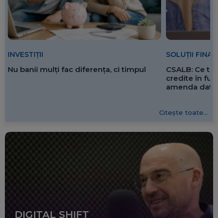
SOLUȚII FINA
INVESTIȚII
CSALB: Ce tre
Nu banii mulți fac diferența, ci timpul
credite în f
amenda dată 
Citește toate...
DIGITAL SHIFT