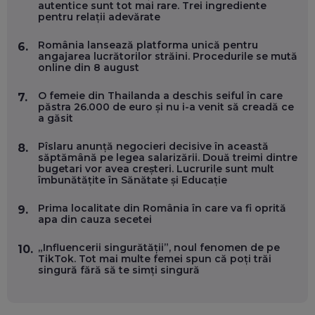
DOINA VÎLCEANU, CONTENTSPEED: VREI SUCCES ONLINE?
autentice sunt tot mai rare. Trei ingrediente
ÎNVAȚĂ AEO ȘI GEO!
pentru relații adevărate
EP. 55
România lansează platforma unică pentru
6.
angajarea lucrătorilor străini. Procedurile se mută
online din 8 august
OLIVIU MATEI, HOLISUN: SOFTWARE DE LA CLUJ PENTRU
WASHINGTON, OCHELARI INTELIGENȚI ȘI FERME
VERTICALE FĂRĂ PĂMÂNT
O femeie din Thailanda a deschis seiful în care
7.
EP. 54
păstra 26.000 de euro și nu i-a venit să creadă ce
a găsit
VALENTIN VANCEA, CEO AL PATRIA BANK: AUTOMATIZĂM
Pîslaru anunță negocieri decisive în această
8.
PROCESE, DAR CE FACEM CÂND PICĂ BAZA DE DATE, LA
săptămână pe legea salarizării. Două treimi dintre
INSTITUȚIILE STATULUI?
bugetari vor avea creșteri. Lucrurile sunt mult
EP. 53
îmbunătățite în Sănătate și Educație
Prima localitate din România în care va fi oprită
9.
VOICU OPREAN (AROBS): CUM CONSTRUIEȘTI O COMPANIE
apa din cauza secetei
GLOBALĂ, FĂRĂ SĂ PIERZI LEGĂTURA CU COMUNITATEA
TA LOCALĂ - ȘI CE SĂ DAI ÎNAPOI
EP. 52
„Influencerii singurătății”, noul fenomen de pe
10.
TikTok. Tot mai multe femei spun că poți trăi
singură fără să te simți singură
ROBERT GRAUR, FOMO: SPEAKERUL PE SCENĂ, INVITATUL
ÎN SALĂ, DAR ÎNVĂȚĂM UNII DE LA CEILALȚI. VIN JASON
DERULO, STEVEN BARTLETT ȘI ALȚI PESTE 60 DE
ANTREPRENORI