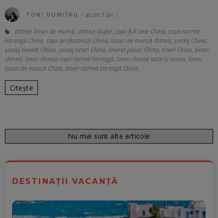
acum 3 ani
TONI DUMITRU
chinezi locuri de muncă
,
chinezi slujbe
,
copii full time China
,
copii normă
întreagă China
,
copii profesioniști China
,
locuri de muncă chinezi
,
șomaj China
,
șomaj tineret China
,
șomaj tineri China
,
tineret joburi China
,
tineri China
,
tineri
chinezi
,
tineri chinezi copii normă întreagă
,
tineri chinezi salariu acasa
,
tineri
locuri de muncă China
,
tineri normă întreagă China
Citește
Nu mai sunt alte articole
DESTINAȚII VACANȚĂ