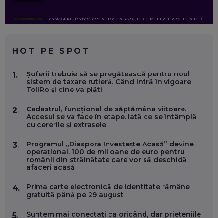
COSMIN BOȚOROGA, DATA SWEEP: EȘTI LA FACULTATE?
CE SĂ FOLOSEȘTI, CÂND ÎȚI TREBUIE CEVA MAI PRECIS CA
CHATGPT
EP. 59
HOT PE SPOT
MARIO GHENEA, COFONDATOR WORKFLOW TIME: CUM
Șoferii trebuie să se pregătească pentru noul
1.
FOLOSEȘTI TEHNOLOGIA CA SĂ FII MAI BUN LA JOB. ȘI CUM
sistem de taxare rutieră. Când intră în vigoare
SE VA SCHIMBA MUNCA, ÎN URMĂTORII ANI
TollRo și cine va plăti
EP. 58
Cadastrul, funcțional de săptămâna viitoare.
2.
Accesul se va face în etape. Iată ce se întâmplă
MARIUS PAȘCULEA, COFONDATOR AL KULTH: CUM
cu cererile și extrasele
FOLOSEȘTI TEHNOLOGIA CA SĂ ÎȚI DESCHIZI DRUMUL
CĂTRE ARTĂ, LA NIVEL GLOBAL
EP. 57
Programul „Diaspora Investește Acasă” devine
3.
operațional. 100 de milioane de euro pentru
românii din străinătate care vor să deschidă
afaceri acasă
ANDREI AVĂDANEI, BIT SENTINEL: CUM ÎȚI PROTEJEZI
EFICIENT VIAȚA ONLINE. ȘI CARE SUNT PRIMII PAȘI ÎNTR-O
CARIERĂ DE „HACKER CU PERMIS”
Prima carte electronică de identitate rămâne
4.
EP. 56
gratuită până pe 29 august
Suntem mai conectați ca oricând, dar prieteniile
5.