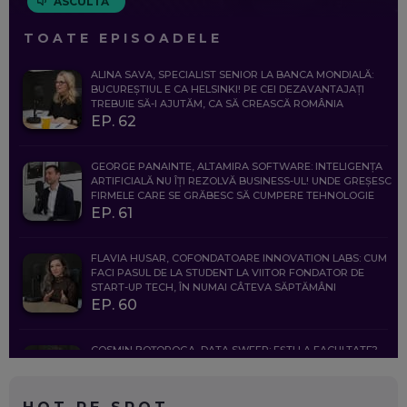
ASCULTĂ
TOATE EPISOADELE
ALINA SAVA, SPECIALIST SENIOR LA BANCA MONDIALĂ:
BUCUREȘTIUL E CA HELSINKI! PE CEI DEZAVANTAJAȚI
TREBUIE SĂ-I AJUTĂM, CA SĂ CREASCĂ ROMÂNIA
EP. 62
GEORGE PANAINTE, ALTAMIRA SOFTWARE: INTELIGENȚA
ARTIFICIALĂ NU ÎȚI REZOLVĂ BUSINESS-UL! UNDE GREȘESC
FIRMELE CARE SE GRĂBESC SĂ CUMPERE TEHNOLOGIE
EP. 61
FLAVIA HUSAR, COFONDATOARE INNOVATION LABS: CUM
FACI PASUL DE LA STUDENT LA VIITOR FONDATOR DE
START-UP TECH, ÎN NUMAI CÂTEVA SĂPTĂMÂNI
EP. 60
COSMIN BOȚOROGA, DATA SWEEP: EȘTI LA FACULTATE?
CE SĂ FOLOSEȘTI, CÂND ÎȚI TREBUIE CEVA MAI PRECIS CA
CHATGPT
EP. 59