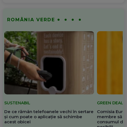
ROMÂNIA VERDE
SUSTENABIL
GREEN DEAL
De ce rămân telefoanele vechi în sertare
Comisia Europ
și cum poate o aplicație să schimbe
membre să re
acest obicei
consumul de 
posibil"