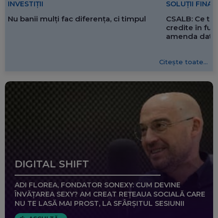
SOLUȚII FINA
INVESTIȚII
CSALB: Ce tre
Nu banii mulți fac diferența, ci timpul
credite în f
amenda dată 
Citește toate...
DIGITAL SHIFT
ADI FLOREA, FONDATOR SONEXY: CUM DEVINE
ÎNVĂȚAREA SEXY? AM CREAT REȚEAUA SOCIALĂ CARE
NU TE LASĂ MAI PROST, LA SFÂRȘITUL SESIUNII