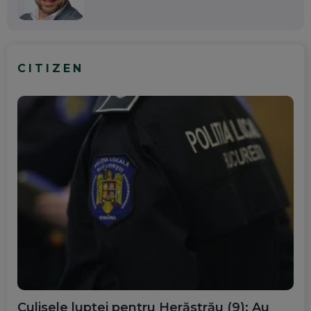
CITIZEN
Culisele luptei pentru Herăstrău (9): Au