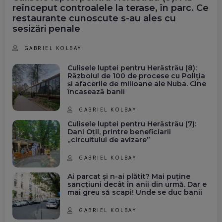
reînceput controalele la terase, în parc. Ce
restaurante cunoscute s-au ales cu
sesizări penale
GABRIEL KOLBAY
Culisele luptei pentru Herăstrău (8):
Războiul de 100 de procese cu Poliția
și afacerile de milioane ale Nuba. Cine
încasează banii
GABRIEL KOLBAY
Culisele luptei pentru Herăstrău (7):
Dani Oțil, printre beneficiarii
„circuitului de avizare”
GABRIEL KOLBAY
Ai parcat și n-ai plătit? Mai puține
sancțiuni decât în anii din urmă. Dar e
mai greu să scapi! Unde se duc banii
GABRIEL KOLBAY