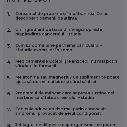
HOT PE SPOT
MARIO GHENEA, COFONDATOR WORKFLOW TIME: CUM
Consumul de proteine și îmbătrânirea. Ce-au
1.
FOLOSEȘTI TEHNOLOGIA CA SĂ FII MAI BUN LA JOB. ȘI CUM
descoperit oamenii de știință
SE VA SCHIMBA MUNCA, ÎN URMĂTORII ANI
EP. 58
Un ingredient de bază din Viagra oprește
2.
răspândirea cancerului – studiu
MARIUS PAȘCULEA, COFONDATOR AL KULTH: CUM
FOLOSEȘTI TEHNOLOGIA CA SĂ ÎȚI DESCHIZI DRUMUL
Cum să dormi bine pe vreme caniculară –
3.
CĂTRE ARTĂ, LA NIVEL GLOBAL
sfaturile experților în somn
EP. 57
Medicamentele Colebil și Panzcebil nu mai pot fi
4.
vândute în farmacii
ANDREI AVĂDANEI, BIT SENTINEL: CUM ÎȚI PROTEJEZI
EFICIENT VIAȚA ONLINE. ȘI CARE SUNT PRIMII PAȘI ÎNTR-O
Melatonină sau magneziu? Ce supliment te poate
5.
CARIERĂ DE „HACKER CU PERMIS”
ajuta să dormi mai bine și când să îl iei
EP. 56
Programul de mâncat care ar putea susține cel
6.
mai bine sănătatea creierului – studiu
DOINA VÎLCEANU, CONTENTSPEED: VREI SUCCES ONLINE?
ÎNVAȚĂ AEO ȘI GEO!
Canicula aduce un risc mai puțin cunoscut:
EP. 55
7.
sindromul provocat de aerul condiționat
Jet lag-ul ne dă peste cap organismul: ce putem
8.
OLIVIU MATEI, HOLISUN: SOFTWARE DE LA CLUJ PENTRU