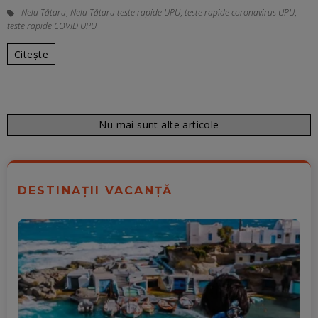
Nelu Tătaru
,
Nelu Tătaru teste rapide UPU
,
teste rapide coronavirus UPU
,
teste rapide COVID UPU
Citește
Nu mai sunt alte articole
DESTINAȚII VACANȚĂ