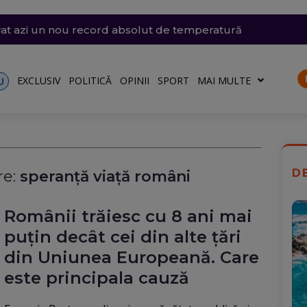
 arestată în Germania, pentru că a spionat pentru Rusia ș
din Thailanda: 8 persoane au fost ucise într-un atac arma
trat azi un nou record absolut de temperatură
n nordul Angliei: O defecțiune electrică provoacă întârzieri
ă: O groapă de 3 metri adâncime a apărut în carosabil, trafi
EXCLUSIV
POLITICĂ
OPINII
SPORT
MAI MULTE
U
D
e:
speranță viață români
Românii trăiesc cu 8 ani mai
puțin decât cei din alte țări
din Uniunea Europeană. Care
este principala cauză