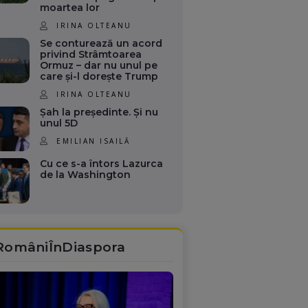
moartea lor
IRINA OLTEANU
Se conturează un acord
privind Strâmtoarea
Ormuz – dar nu unul pe
care și-l dorește Trump
IRINA OLTEANU
Șah la președinte. Și nu
unul 5D
EMILIAN ISAILĂ
Cu ce s-a întors Lazurca
de la Washington
RomâniÎnDiaspora