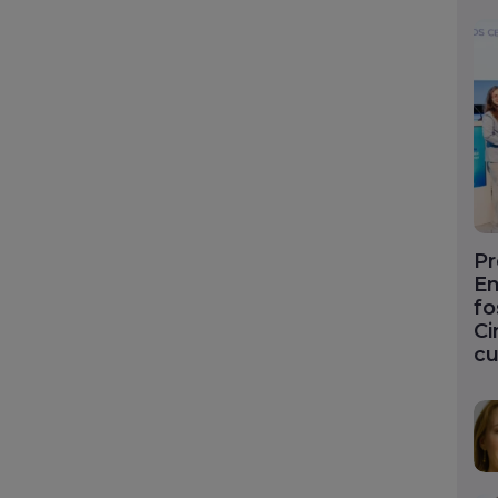
Pr
En
fo
Ci
cu