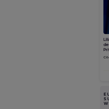
Li
des
Pr
sp
Cit
Ro
E
S
W