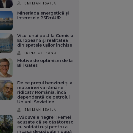
EMILIAN ISAILĂ
Mineriada energetică și
interesele PSD+AUR
Visul unui post la Comisia
Europeană și realitatea
din spatele ușilor închise
IRINA OLTEANU
Motive de optimism de la
Bill Gates
De ce prețul benzinei și al
motorinei va rămâne
ridicat? România, încă
dependentă de petrolul
Uniunii Sovietice
EMILIAN ISAILĂ
„Văduvele negre”: Femei
acuzate că se căsătoresc
cu soldați ruși pentru a
încasa despăgubiri după