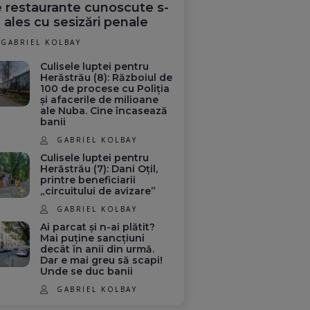
 restaurante cunoscute s-
 ales cu sesizări penale
GABRIEL KOLBAY
Culisele luptei pentru
Herăstrău (8): Războiul de
100 de procese cu Poliția
și afacerile de milioane
ale Nuba. Cine încasează
banii
GABRIEL KOLBAY
Culisele luptei pentru
Herăstrău (7): Dani Oțil,
printre beneficiarii
„circuitului de avizare”
GABRIEL KOLBAY
Ai parcat și n-ai plătit?
Mai puține sancțiuni
decât în anii din urmă.
Dar e mai greu să scapi!
Unde se duc banii
GABRIEL KOLBAY