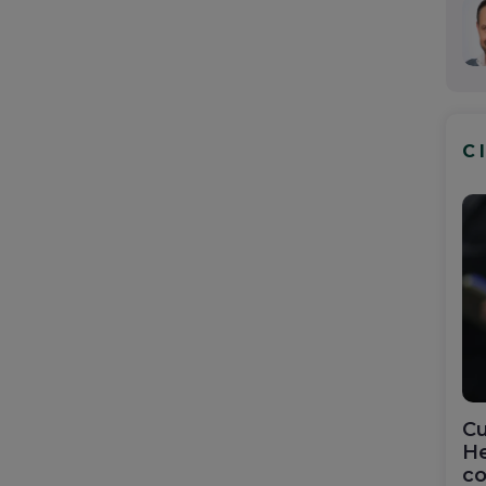
C
Cu
He
co