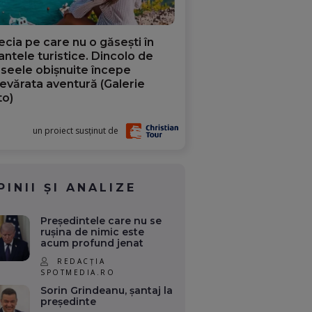
ecia pe care nu o găsești în
iantele turistice. Dincolo de
aseele obișnuite începe
evărata aventură (Galerie
to)
un proiect susținut de
PINII ȘI ANALIZE
Președintele care nu se
rușina de nimic este
acum profund jenat
REDACȚIA
SPOTMEDIA.RO
Sorin Grindeanu, șantaj la
președinte