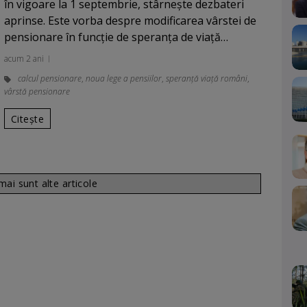
în vigoare la 1 septembrie, stârneşte dezbateri
aprinse. Este vorba despre modificarea vârstei de
pensionare în funcţie de speranţa de viaţă…
acum 2 ani
calcul pensionare
,
noua lege a pensiilor
,
speranță viață români
,
vârstă pensionare
Citește
ai sunt alte articole