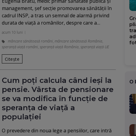
Eugenia Bratu, medic primar sănătate publică şi
management, şef secţie promovarea sănătăţii în
cadrul INSP, a tras un semnal de alarmă privind
Gr
durata de viaţă a românilor, despre care a…
pl
tr
acum 10 luni
ad
mâncare sănătoasă români
,
mâncare sănătoasă România
,
fo
speranță viață români
,
speranță viață România
,
speranță viață UE
Citește
Cum poți calcula când ieși la
O
pensie. Vârsta de pensionare
se va modifica în funcție de
speranța de viață a
populației
O prevedere din noua lege a pensiilor, care intră