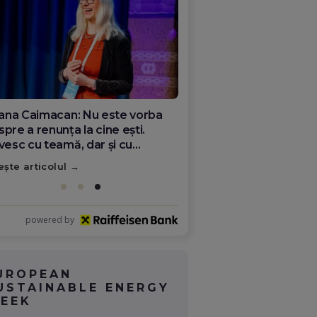
liana Caimacan: Nu este vorba
pre a renunța la cine ești.
ivesc cu teamă, dar și cu
eranță ceea ce se întâmplă în
ește articolul
mânia
powered by
UROPEAN
USTAINABLE ENERGY
EEK