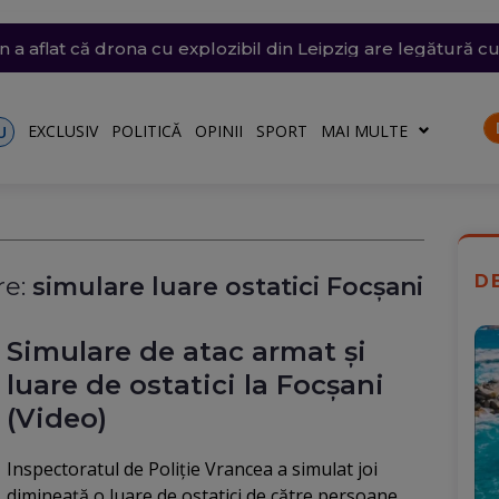
are a barjelor pe Dunăre s-a încheiat după 7 ore (Video)
siunile SUA, să oprească atacurile care au tăiat exporturile
și vijelii. Trei Coduri galbene, temperaturi de 37 de grade
n Bulgaria, lângă România, a fost identificată. Ce arată pr
 a aflat că drona cu explozibil din Leipzig are legătură c
EXCLUSIV
POLITICĂ
OPINII
SPORT
MAI MULTE
U
D
e:
simulare luare ostatici Focșani
Simulare de atac armat și
luare de ostatici la Focșani
(Video)
Inspectoratul de Poliție Vrancea a simulat joi
dimineață o luare de ostatici de către persoane