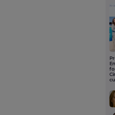
Pr
En
fo
Ci
cu