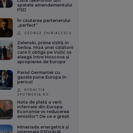
Lista fake-urilor din
spatele amendamentului
PSD
În căutarea partenerului
„perfect”
GEORGE CHIRIACESCU
Zelenski, prima vizită în
Serbia. Miza unei călătorii
care îl obligă pe Vučić să
aleagă între Moscova și
apropierea de Europa
Pariul Germaniei cu
gazele pune Europa în
pericol
REDACȚIA
SPOTMEDIA.RO
Nota de plată a verii
infernale din Europa:
Economie vs reducerea
emisiilor? De ce e greșit
Mineriada energetică și
interesele PSD+AUR