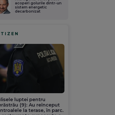
acoperi golurile dintr-un
sistem energetic
decarbonizat
ITIZEN
lisele luptei pentru
răstrău (9): Au reînceput
ntroalele la terase, în parc.