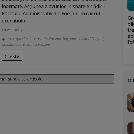
înarmate. Acțiunea a avut loc în spatele clădirii
Palatului Administrativ din Focșani. În cadrul
Gr
exercițiului,…
pl
tr
acum 3 ani
ad
exercițiu simulare ostatici Focșani
,
hot
,
luare ostatici Focșani
,
fo
simulare luare ostatici Focșani
Citește
ai sunt alte articole
O