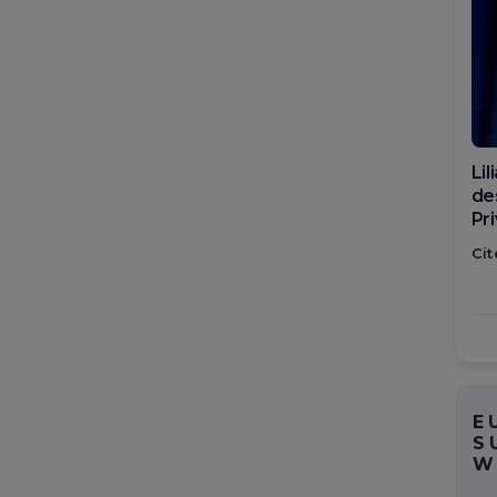
Di
ca
po
Cit
E
S
W