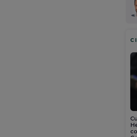
C
Cu
He
co