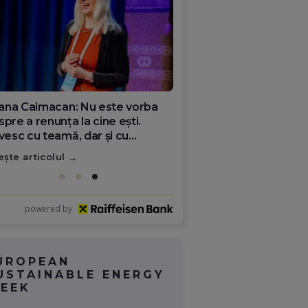
ana Olar, românca de la Google
re demonstrează că diaspora
ate schimba România
ește articolul
powered by
UROPEAN
USTAINABLE ENERGY
EEK