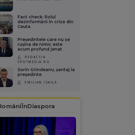
Fact check: Rolul
dezinformării în criza din
Ceuta
Președintele care nu se
rușina de nimic este
acum profund jenat
REDACȚIA
SPOTMEDIA.RO
Sorin Grindeanu, șantaj la
președinte
EMILIAN ISAILĂ
RomâniÎnDiaspora