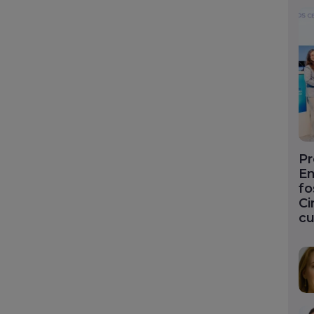
Pr
En
fo
Ci
cu