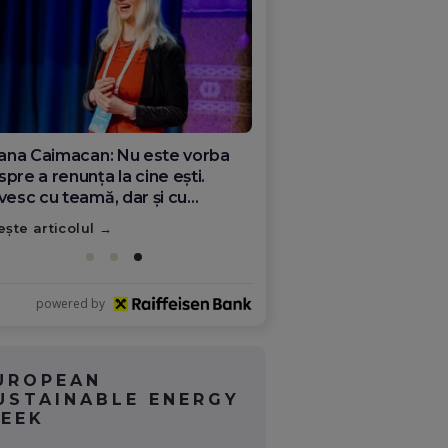
ana Olar, românca de la Google
re demonstrează că diaspora
ate schimba România
ește articolul
powered by
UROPEAN
USTAINABLE ENERGY
EEK