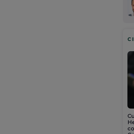
C
Cu
He
co