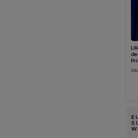
Di
ca
po
Cit
E
S
W