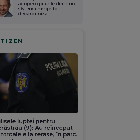
acoperi golurile dintr-un
sistem energetic
decarbonizat
ITIZEN
lisele luptei pentru
răstrău (9): Au reînceput
ntroalele la terase, în parc.