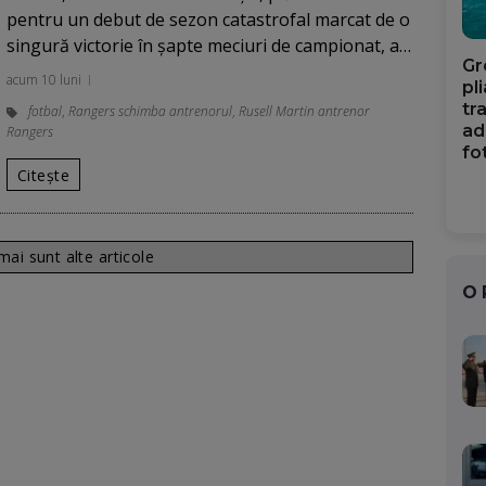
pentru un debut de sezon catastrofal marcat de o
singură victorie în șapte meciuri de campionat, a…
Gr
acum 10 luni
pl
tr
fotbal
,
Rangers schimba antrenorul
,
Rusell Martin antrenor
ad
Rangers
fo
Citește
ai sunt alte articole
O