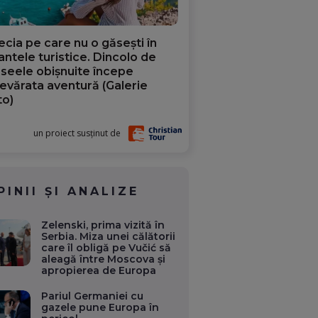
ecia pe care nu o găsești în
iantele turistice. Dincolo de
aseele obișnuite începe
evărata aventură (Galerie
to)
un proiect susținut de
PINII ȘI ANALIZE
Zelenski, prima vizită în
Serbia. Miza unei călătorii
care îl obligă pe Vučić să
aleagă între Moscova și
apropierea de Europa
Pariul Germaniei cu
gazele pune Europa în