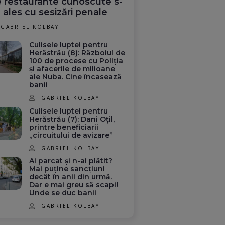
 restaurante cunoscute s-
 ales cu sesizări penale
GABRIEL KOLBAY
Culisele luptei pentru
Herăstrău (8): Războiul de
100 de procese cu Poliția
și afacerile de milioane
ale Nuba. Cine încasează
banii
GABRIEL KOLBAY
Culisele luptei pentru
Herăstrău (7): Dani Oțil,
printre beneficiarii
„circuitului de avizare”
GABRIEL KOLBAY
Ai parcat și n-ai plătit?
Mai puține sancțiuni
decât în anii din urmă.
Dar e mai greu să scapi!
Unde se duc banii
GABRIEL KOLBAY