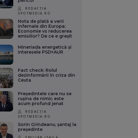
pericol
REDACȚIA
SPOTMEDIA.RO
Nota de plată a verii
infernale din Europa:
Economie vs reducerea
emisiilor? De ce e greșit
Mineriada energetică și
interesele PSD+AUR
Fact check: Rolul
dezinformării în criza din
Ceuta
Președintele care nu se
rușina de nimic este
acum profund jenat
REDACȚIA
SPOTMEDIA.RO
Sorin Grindeanu, șantaj la
președinte
EMILIAN ISAILĂ