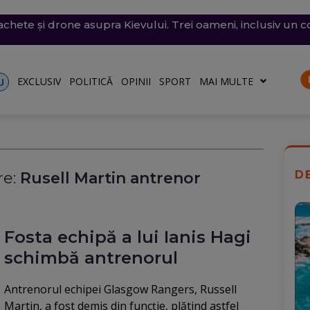
a intrat din România în Bulgaria și a explodat aproape de
și vijelii. Trei Coduri galbene, temperaturi de 37 de grade
chete și drone asupra Kievului. Trei oameni, inclusiv un co
e săptămâna viitoare. Accesul se va face în etape. Iată ce s
fost scufundate în Dunăre. Operațiunea continuă pentru a
re
)
EXCLUSIV
POLITICĂ
OPINII
SPORT
MAI MULTE
U
D
e:
Rusell Martin antrenor
Fosta echipă a lui Ianis Hagi
schimbă antrenorul
Antrenorul echipei Glasgow Rangers, Russell
Martin, a fost demis din funcție, plătind astfel