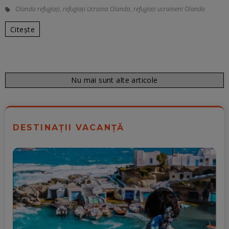
Olanda refugiați
,
refugiați Ucraina Olanda
,
refugiați ucraineni Olanda
Citește
Nu mai sunt alte articole
DESTINAȚII VACANȚĂ