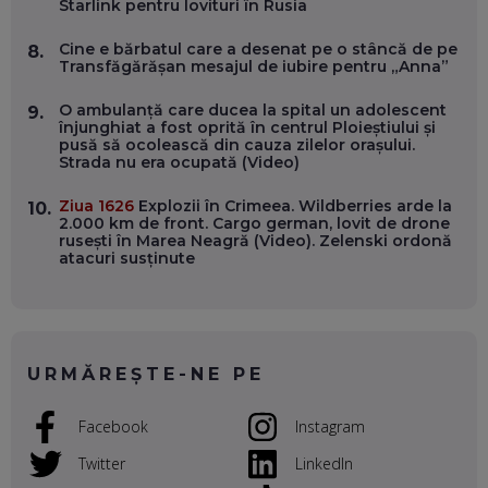
Starlink pentru lovituri în Rusia
EP. 54
Cine e bărbatul care a desenat pe o stâncă de pe
8.
Transfăgărășan mesajul de iubire pentru „Anna”
VALENTIN VANCEA, CEO AL PATRIA BANK: AUTOMATIZĂM
PROCESE, DAR CE FACEM CÂND PICĂ BAZA DE DATE, LA
O ambulanță care ducea la spital un adolescent
INSTITUȚIILE STATULUI?
9.
înjunghiat a fost oprită în centrul Ploieștiului și
EP. 53
pusă să ocolească din cauza zilelor orașului.
Strada nu era ocupată (Video)
VOICU OPREAN (AROBS): CUM CONSTRUIEȘTI O COMPANIE
GLOBALĂ, FĂRĂ SĂ PIERZI LEGĂTURA CU COMUNITATEA
Ziua 1626
Explozii în Crimeea. Wildberries arde la
10.
TA LOCALĂ - ȘI CE SĂ DAI ÎNAPOI
2.000 km de front. Cargo german, lovit de drone
EP. 52
rusești în Marea Neagră (Video). Zelenski ordonă
atacuri susținute
ROBERT GRAUR, FOMO: SPEAKERUL PE SCENĂ, INVITATUL
ÎN SALĂ, DAR ÎNVĂȚĂM UNII DE LA CEILALȚI. VIN JASON
DERULO, STEVEN BARTLETT ȘI ALȚI PESTE 60 DE
ANTREPRENORI
EP. 51
URMĂREȘTE-NE PE
RADU MOȚOC, TECHSOUP: O TREIME DINTRE
PARTICIPANȚII LA DEZBATERILE DE PE REȚELE SOCIALE
Facebook
Instagram
ȚIPĂ, CU FEȚELE ACOPERITE. CUM ÎNVĂȚĂM SĂ DISCUTĂM
ȘI SĂ DECIDEM
Twitter
LinkedIn
EP. 50