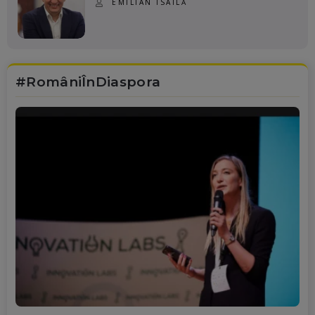
EMILIAN ISAILĂ
#RomâniÎnDiaspora