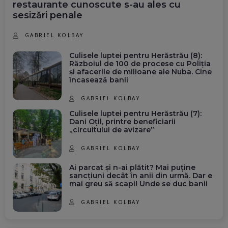
restaurante cunoscute s-au ales cu
sesizări penale
GABRIEL KOLBAY
Culisele luptei pentru Herăstrău (8):
Războiul de 100 de procese cu Poliția
și afacerile de milioane ale Nuba. Cine
încasează banii
GABRIEL KOLBAY
Culisele luptei pentru Herăstrău (7):
Dani Oțil, printre beneficiarii
„circuitului de avizare”
GABRIEL KOLBAY
Ai parcat și n-ai plătit? Mai puține
sancțiuni decât în anii din urmă. Dar e
mai greu să scapi! Unde se duc banii
GABRIEL KOLBAY