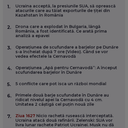
MARIO GHENEA, COFONDATOR WORKFLOW TIME: CUM
Ucraina acceptă, la presiunile SUA, să oprească
1.
FOLOSEȘTI TEHNOLOGIA CA SĂ FII MAI BUN LA JOB. ȘI CUM
atacurile care au tăiat exporturile de țiței din
SE VA SCHIMBA MUNCA, ÎN URMĂTORII ANI
Kazahstan în România
EP. 58
Drona care a explodat în Bulgaria, lângă
2.
România, a fost identificată. Ce arată prima
MARIUS PAȘCULEA, COFONDATOR AL KULTH: CUM
analiză a epavei
FOLOSEȘTI TEHNOLOGIA CA SĂ ÎȚI DESCHIZI DRUMUL
CĂTRE ARTĂ, LA NIVEL GLOBAL
EP. 57
Operațiunea de scufundare a barjelor pe Dunăre
3.
s-a încheiat după 7 ore (Video). Când se vor
vedea efectele la Cernavodă
ANDREI AVĂDANEI, BIT SENTINEL: CUM ÎȚI PROTEJEZI
EFICIENT VIAȚA ONLINE. ȘI CARE SUNT PRIMII PAȘI ÎNTR-O
Operațiunea „Apă pentru Cernavodă”: A început
4.
CARIERĂ DE „HACKER CU PERMIS”
scufundarea barjelor în Dunăre
EP. 56
5 conflicte care pot isca un război mondial
5.
DOINA VÎLCEANU, CONTENTSPEED: VREI SUCCES ONLINE?
Primele două barje scufundate în Dunăre au
6.
ÎNVAȚĂ AEO ȘI GEO!
ridicat nivelul apei la Cernavodă cu 4 cm.
EP. 55
Unitatea 2 câștigă cel puțin nouă zile
Ziua 1627
Nicio rachetă rusească interceptată.
7.
OLIVIU MATEI, HOLISUN: SOFTWARE DE LA CLUJ PENTRU
Ucraina atacă două rafinării. Zelenski: SUA vor
WASHINGTON, OCHELARI INTELIGENȚI ȘI FERME
livra lunar rachete Patriot Ucrainei. Musk nu dă
VERTICALE FĂRĂ PĂMÂNT