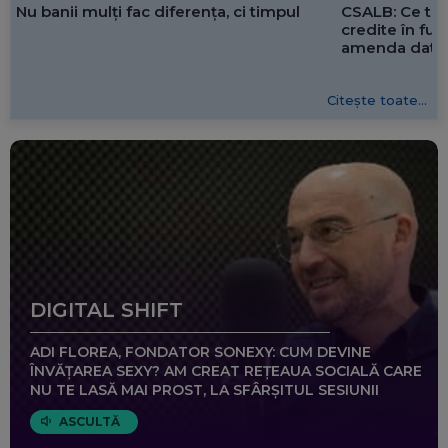
CSALB: Ce tre
Nu banii mulți fac diferența, ci timpul
credite în f
amenda dată 
Citește toate...
DIGITAL SHIFT
ADI FLOREA, FONDATOR SONEXY: CUM DEVINE
ÎNVĂȚAREA SEXY? AM CREAT REȚEAUA SOCIALĂ CARE
NU TE LASĂ MAI PROST, LA SFÂRȘITUL SESIUNII
ASCULTĂ