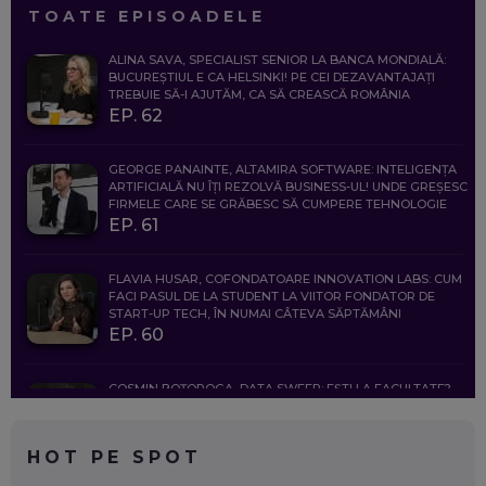
TOATE EPISOADELE
ALINA SAVA, SPECIALIST SENIOR LA BANCA MONDIALĂ:
BUCUREȘTIUL E CA HELSINKI! PE CEI DEZAVANTAJAȚI
TREBUIE SĂ-I AJUTĂM, CA SĂ CREASCĂ ROMÂNIA
EP. 62
GEORGE PANAINTE, ALTAMIRA SOFTWARE: INTELIGENȚA
ARTIFICIALĂ NU ÎȚI REZOLVĂ BUSINESS-UL! UNDE GREȘESC
FIRMELE CARE SE GRĂBESC SĂ CUMPERE TEHNOLOGIE
EP. 61
FLAVIA HUSAR, COFONDATOARE INNOVATION LABS: CUM
FACI PASUL DE LA STUDENT LA VIITOR FONDATOR DE
START-UP TECH, ÎN NUMAI CÂTEVA SĂPTĂMÂNI
EP. 60
COSMIN BOȚOROGA, DATA SWEEP: EȘTI LA FACULTATE?
CE SĂ FOLOSEȘTI, CÂND ÎȚI TREBUIE CEVA MAI PRECIS CA
CHATGPT
EP. 59
HOT PE SPOT