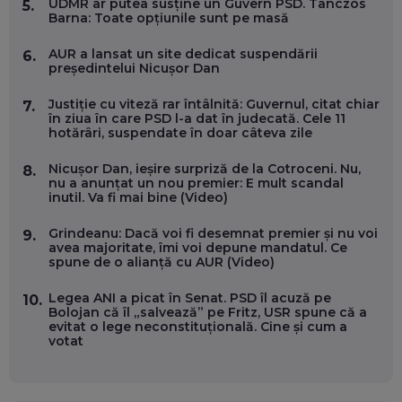
ÎNVAȚĂ AEO ȘI GEO!
UDMR ar putea susține un Guvern PSD. Tanczos
5.
Barna: Toate opțiunile sunt pe masă
EP. 55
AUR a lansat un site dedicat suspendării
6.
președintelui Nicușor Dan
OLIVIU MATEI, HOLISUN: SOFTWARE DE LA CLUJ PENTRU
WASHINGTON, OCHELARI INTELIGENȚI ȘI FERME
VERTICALE FĂRĂ PĂMÂNT
Justiție cu viteză rar întâlnită: Guvernul, citat chiar
7.
EP. 54
în ziua în care PSD l-a dat în judecată. Cele 11
hotărâri, suspendate în doar câteva zile
VALENTIN VANCEA, CEO AL PATRIA BANK: AUTOMATIZĂM
Nicușor Dan, ieșire surpriză de la Cotroceni. Nu,
8.
PROCESE, DAR CE FACEM CÂND PICĂ BAZA DE DATE, LA
nu a anunțat un nou premier: E mult scandal
INSTITUȚIILE STATULUI?
inutil. Va fi mai bine (Video)
EP. 53
Grindeanu: Dacă voi fi desemnat premier și nu voi
9.
avea majoritate, îmi voi depune mandatul. Ce
VOICU OPREAN (AROBS): CUM CONSTRUIEȘTI O COMPANIE
spune de o alianță cu AUR (Video)
GLOBALĂ, FĂRĂ SĂ PIERZI LEGĂTURA CU COMUNITATEA
TA LOCALĂ - ȘI CE SĂ DAI ÎNAPOI
EP. 52
Legea ANI a picat în Senat. PSD îl acuză pe
10.
Bolojan că îl „salvează” pe Fritz, USR spune că a
evitat o lege neconstituțională. Cine și cum a
ROBERT GRAUR, FOMO: SPEAKERUL PE SCENĂ, INVITATUL
votat
ÎN SALĂ, DAR ÎNVĂȚĂM UNII DE LA CEILALȚI. VIN JASON
DERULO, STEVEN BARTLETT ȘI ALȚI PESTE 60 DE
ANTREPRENORI
EP. 51