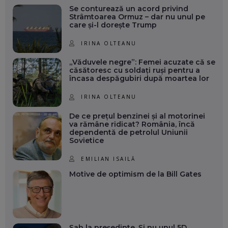
Se conturează un acord privind
Strâmtoarea Ormuz – dar nu unul pe
care și-l dorește Trump
IRINA OLTEANU
„Văduvele negre”: Femei acuzate că se
căsătoresc cu soldați ruși pentru a
încasa despăgubiri după moartea lor
IRINA OLTEANU
De ce prețul benzinei și al motorinei
va rămâne ridicat? România, încă
dependentă de petrolul Uniunii
Sovietice
EMILIAN ISAILĂ
Motive de optimism de la Bill Gates
Șah la președinte. Și nu unul 5D