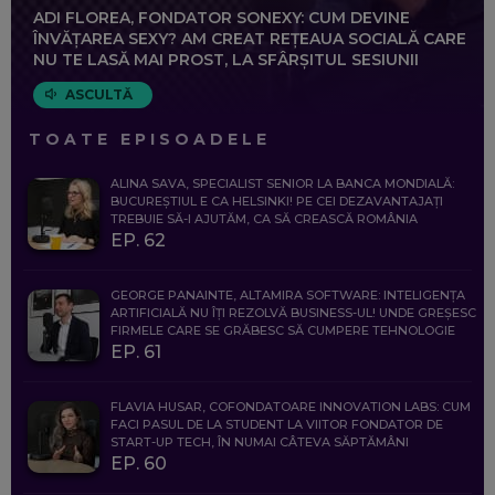
ADI FLOREA, FONDATOR SONEXY: CUM DEVINE
ÎNVĂȚAREA SEXY? AM CREAT REȚEAUA SOCIALĂ CARE
NU TE LASĂ MAI PROST, LA SFÂRȘITUL SESIUNII
ASCULTĂ
TOATE EPISOADELE
ALINA SAVA, SPECIALIST SENIOR LA BANCA MONDIALĂ:
BUCUREȘTIUL E CA HELSINKI! PE CEI DEZAVANTAJAȚI
TREBUIE SĂ-I AJUTĂM, CA SĂ CREASCĂ ROMÂNIA
EP. 62
GEORGE PANAINTE, ALTAMIRA SOFTWARE: INTELIGENȚA
ARTIFICIALĂ NU ÎȚI REZOLVĂ BUSINESS-UL! UNDE GREȘESC
FIRMELE CARE SE GRĂBESC SĂ CUMPERE TEHNOLOGIE
EP. 61
FLAVIA HUSAR, COFONDATOARE INNOVATION LABS: CUM
FACI PASUL DE LA STUDENT LA VIITOR FONDATOR DE
START-UP TECH, ÎN NUMAI CÂTEVA SĂPTĂMÂNI
EP. 60