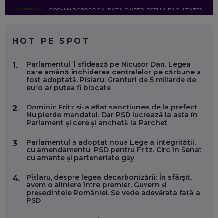
COSMIN BOȚOROGA, DATA SWEEP: EȘTI LA FACULTATE?
CE SĂ FOLOSEȘTI, CÂND ÎȚI TREBUIE CEVA MAI PRECIS CA
CHATGPT
EP. 59
HOT PE SPOT
MARIO GHENEA, COFONDATOR WORKFLOW TIME: CUM
Parlamentul îl sfidează pe Nicușor Dan. Legea
1.
FOLOSEȘTI TEHNOLOGIA CA SĂ FII MAI BUN LA JOB. ȘI CUM
care amână închiderea centralelor pe cărbune a
SE VA SCHIMBA MUNCA, ÎN URMĂTORII ANI
fost adoptată. Pîslaru: Granturi de 5 miliarde de
EP. 58
euro ar putea fi blocate
Dominic Fritz și-a aflat sancțiunea de la prefect.
2.
MARIUS PAȘCULEA, COFONDATOR AL KULTH: CUM
Nu pierde mandatul. Dar PSD lucrează la asta în
FOLOSEȘTI TEHNOLOGIA CA SĂ ÎȚI DESCHIZI DRUMUL
Parlament și cere și anchetă la Parchet
CĂTRE ARTĂ, LA NIVEL GLOBAL
EP. 57
Parlamentul a adoptat noua Lege a integrității,
3.
cu amendamentul PSD pentru Fritz. Circ în Senat
cu amante și parteneriate gay
ANDREI AVĂDANEI, BIT SENTINEL: CUM ÎȚI PROTEJEZI
EFICIENT VIAȚA ONLINE. ȘI CARE SUNT PRIMII PAȘI ÎNTR-O
CARIERĂ DE „HACKER CU PERMIS”
Pîslaru, despre legea decarbonizării: În sfârșit,
4.
EP. 56
avem o aliniere între premier, Guvern și
președintele României. Se vede adevărata față a
PSD
DOINA VÎLCEANU, CONTENTSPEED: VREI SUCCES ONLINE?