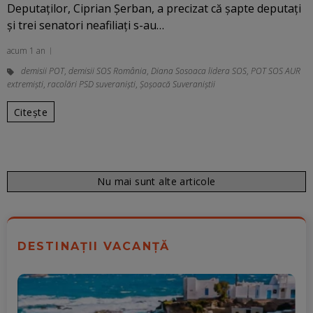
Deputaților, Ciprian Șerban, a precizat că șapte deputați
și trei senatori neafiliați s-au…
acum 1 an
demisii POT
,
demisii SOS România
,
Diana Sosoaca lidera SOS
,
POT SOS AUR
extremişti
,
racolări PSD suveranişti
,
Șoșoacă Suveraniștii
Citește
Nu mai sunt alte articole
DESTINAȚII VACANȚĂ