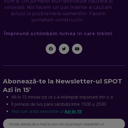
cum e. Un jurnalist bun dezvăluie cauzele și
SEAMA CĂ CINEVA ÎNCEARCĂ SĂ TE MANIPULEZE, ONLINE.
CE-AM ÎNVĂȚAT DIN EPISODUL GEORGESCU
vinovații. Noi facem un pas înainte si căutam
EP. 46
soluții la problemele oamenilor. Facem
jurnalism constructiv.
MIHAI CEPOI, JOBFUL: SCHIMBĂM MODUL ÎN CARE APLICI
Împreună schimbăm lumea în care trăim!
LA JOB! CUM DEMONSTREZI ABILITĂȚI ȘI CÂȘTIGI PREMII
EP. 45
ANTONIO ENACHE, SENSE4FIT: CUM TE AJUTĂ
TEHNOLOGIA SĂ FACI SPORT, SĂ FII MAI COMPETITIV ȘI SĂ
CÂȘTIGI
EP. 44
Abonează-te la Newsletter-ul SPOT
CRISTIAN GROZEA, BEEFAST: PREGĂTIM CEL MAI BUN
DISPECERAT AUTOMAT DE PE PIAȚĂ! CUM POATE
Azi în 15’
REVOLUȚIONA LIVRĂRILE RAPIDE, DIN ROMÂNIA PÂNĂ ÎN
ASIA
Afli în 15 minute tot ce s-a întâmplat important într-o zi
EP. 43
Îl primești de luni până sâmbătă între 19:00 și 20:00
ANDREI NICOARĂ, EXPERT ÎN E-GUVERNARE: N-O SĂ NE
Vezi cum arată newsletter-ul
Azi în 15’
MAI MEARGĂ PREA MULT CU MANȚOGĂRII! DACĂ NU NE
RESPECTĂM OBLIGAȚIILE EUROPENE, VOM AVEA
PROBLEME