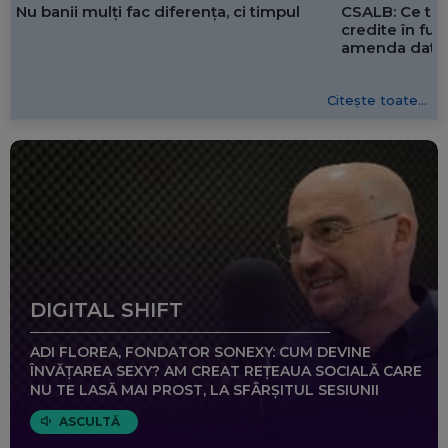
CSALB: Ce tre
Nu banii mulți fac diferența, ci timpul
credite în f
amenda dată 
Citește toate...
DIGITAL SHIFT
ADI FLOREA, FONDATOR SONEXY: CUM DEVINE
ÎNVĂȚAREA SEXY? AM CREAT REȚEAUA SOCIALĂ CARE
NU TE LASĂ MAI PROST, LA SFÂRȘITUL SESIUNII
ASCULTĂ