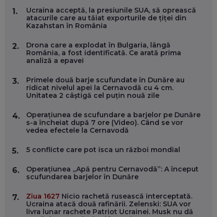
MARIO GHENEA, COFONDATOR WORKFLOW TIME: CUM
Ucraina acceptă, la presiunile SUA, să oprească
1.
FOLOSEȘTI TEHNOLOGIA CA SĂ FII MAI BUN LA JOB. ȘI CUM
atacurile care au tăiat exporturile de țiței din
SE VA SCHIMBA MUNCA, ÎN URMĂTORII ANI
Kazahstan în România
EP. 58
Drona care a explodat în Bulgaria, lângă
2.
România, a fost identificată. Ce arată prima
MARIUS PAȘCULEA, COFONDATOR AL KULTH: CUM
analiză a epavei
FOLOSEȘTI TEHNOLOGIA CA SĂ ÎȚI DESCHIZI DRUMUL
CĂTRE ARTĂ, LA NIVEL GLOBAL
EP. 57
Primele două barje scufundate în Dunăre au
3.
ridicat nivelul apei la Cernavodă cu 4 cm.
Unitatea 2 câștigă cel puțin nouă zile
ANDREI AVĂDANEI, BIT SENTINEL: CUM ÎȚI PROTEJEZI
EFICIENT VIAȚA ONLINE. ȘI CARE SUNT PRIMII PAȘI ÎNTR-O
Operațiunea de scufundare a barjelor pe Dunăre
4.
CARIERĂ DE „HACKER CU PERMIS”
s-a încheiat după 7 ore (Video). Când se vor
EP. 56
vedea efectele la Cernavodă
5 conflicte care pot isca un război mondial
5.
DOINA VÎLCEANU, CONTENTSPEED: VREI SUCCES ONLINE?
ÎNVAȚĂ AEO ȘI GEO!
Operațiunea „Apă pentru Cernavodă”: A început
6.
EP. 55
scufundarea barjelor în Dunăre
Ziua 1627
Nicio rachetă rusească interceptată.
7.
OLIVIU MATEI, HOLISUN: SOFTWARE DE LA CLUJ PENTRU
Ucraina atacă două rafinării. Zelenski: SUA vor
WASHINGTON, OCHELARI INTELIGENȚI ȘI FERME
livra lunar rachete Patriot Ucrainei. Musk nu dă
VERTICALE FĂRĂ PĂMÂNT