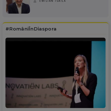
EMILIAN ISAILĂ
#RomâniÎnDiaspora