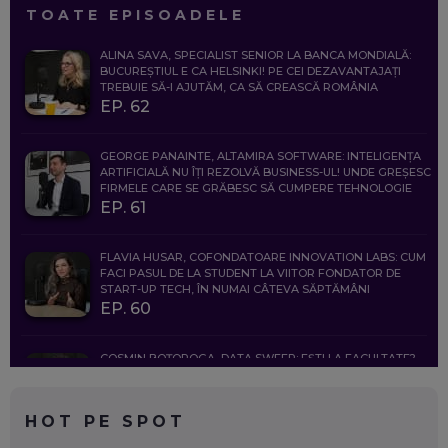
TOATE EPISOADELE
ALINA SAVA, SPECIALIST SENIOR LA BANCA MONDIALĂ:
BUCUREȘTIUL E CA HELSINKI! PE CEI DEZAVANTAJAȚI
TREBUIE SĂ-I AJUTĂM, CA SĂ CREASCĂ ROMÂNIA
EP. 62
GEORGE PANAINTE, ALTAMIRA SOFTWARE: INTELIGENȚA
ARTIFICIALĂ NU ÎȚI REZOLVĂ BUSINESS-UL! UNDE GREȘESC
FIRMELE CARE SE GRĂBESC SĂ CUMPERE TEHNOLOGIE
EP. 61
FLAVIA HUSAR, COFONDATOARE INNOVATION LABS: CUM
FACI PASUL DE LA STUDENT LA VIITOR FONDATOR DE
START-UP TECH, ÎN NUMAI CÂTEVA SĂPTĂMÂNI
EP. 60
COSMIN BOȚOROGA, DATA SWEEP: EȘTI LA FACULTATE?
CE SĂ FOLOSEȘTI, CÂND ÎȚI TREBUIE CEVA MAI PRECIS CA
CHATGPT
EP. 59
HOT PE SPOT