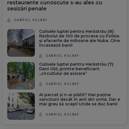
restaurante cunoscute s-au ales cu
sesizări penale
GABRIEL KOLBAY
Culisele luptei pentru Herăstrău (8):
Războiul de 100 de procese cu Poliția
și afacerile de milioane ale Nuba. Cine
încasează banii
GABRIEL KOLBAY
Culisele luptei pentru Herăstrău (7):
Dani Oțil, printre beneficiarii
„circuitului de avizare”
GABRIEL KOLBAY
Ai parcat și n-ai plătit? Mai puține
sancțiuni decât în anii din urmă. Dar e
mai greu să scapi! Unde se duc banii
GABRIEL KOLBAY