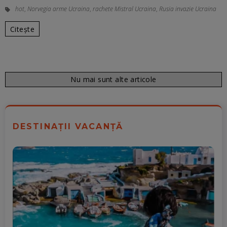
hot
,
Norvegia arme Ucraina
,
rachete Mistral Ucraina
,
Rusia invazie Ucraina
Citește
Nu mai sunt alte articole
DESTINAȚII VACANȚĂ