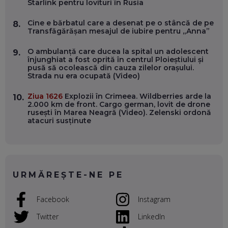
Starlink pentru lovituri în Rusia
EP. 54
Cine e bărbatul care a desenat pe o stâncă de pe
8.
Transfăgărășan mesajul de iubire pentru „Anna”
VALENTIN VANCEA, CEO AL PATRIA BANK: AUTOMATIZĂM
PROCESE, DAR CE FACEM CÂND PICĂ BAZA DE DATE, LA
O ambulanță care ducea la spital un adolescent
INSTITUȚIILE STATULUI?
9.
înjunghiat a fost oprită în centrul Ploieștiului și
EP. 53
pusă să ocolească din cauza zilelor orașului.
Strada nu era ocupată (Video)
VOICU OPREAN (AROBS): CUM CONSTRUIEȘTI O COMPANIE
GLOBALĂ, FĂRĂ SĂ PIERZI LEGĂTURA CU COMUNITATEA
Ziua 1626
Explozii în Crimeea. Wildberries arde la
10.
TA LOCALĂ - ȘI CE SĂ DAI ÎNAPOI
2.000 km de front. Cargo german, lovit de drone
EP. 52
rusești în Marea Neagră (Video). Zelenski ordonă
atacuri susținute
ROBERT GRAUR, FOMO: SPEAKERUL PE SCENĂ, INVITATUL
ÎN SALĂ, DAR ÎNVĂȚĂM UNII DE LA CEILALȚI. VIN JASON
DERULO, STEVEN BARTLETT ȘI ALȚI PESTE 60 DE
ANTREPRENORI
EP. 51
URMĂREȘTE-NE PE
RADU MOȚOC, TECHSOUP: O TREIME DINTRE
PARTICIPANȚII LA DEZBATERILE DE PE REȚELE SOCIALE
Facebook
Instagram
ȚIPĂ, CU FEȚELE ACOPERITE. CUM ÎNVĂȚĂM SĂ DISCUTĂM
ȘI SĂ DECIDEM
Twitter
LinkedIn
EP. 50