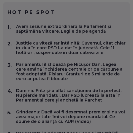
CHATGPT
EP. 59
HOT PE SPOT
MARIO GHENEA, COFONDATOR WORKFLOW TIME: CUM
Avem sesiune extraordinară la Parlament și
1.
FOLOSEȘTI TEHNOLOGIA CA SĂ FII MAI BUN LA JOB. ȘI CUM
săptămâna viitoare. Legile de pe agendă
SE VA SCHIMBA MUNCA, ÎN URMĂTORII ANI
EP. 58
Justiție cu viteză rar întâlnită: Guvernul, citat chiar
2.
în ziua în care PSD l-a dat în judecată. Cele 11
hotărâri, suspendate în doar câteva zile
MARIUS PAȘCULEA, COFONDATOR AL KULTH: CUM
FOLOSEȘTI TEHNOLOGIA CA SĂ ÎȚI DESCHIZI DRUMUL
CĂTRE ARTĂ, LA NIVEL GLOBAL
Parlamentul îl sfidează pe Nicușor Dan. Legea
3.
EP. 57
care amână închiderea centralelor pe cărbune a
fost adoptată. Pîslaru: Granturi de 5 miliarde de
euro ar putea fi blocate
ANDREI AVĂDANEI, BIT SENTINEL: CUM ÎȚI PROTEJEZI
EFICIENT VIAȚA ONLINE. ȘI CARE SUNT PRIMII PAȘI ÎNTR-O
Dominic Fritz și-a aflat sancțiunea de la prefect.
4.
CARIERĂ DE „HACKER CU PERMIS”
Nu pierde mandatul. Dar PSD lucrează la asta în
EP. 56
Parlament și cere și anchetă la Parchet
Grindeanu: Dacă voi fi desemnat premier și nu voi
5.
DOINA VÎLCEANU, CONTENTSPEED: VREI SUCCES ONLINE?
avea majoritate, îmi voi depune mandatul. Ce
ÎNVAȚĂ AEO ȘI GEO!
spune de o alianță cu AUR (Video)
EP. 55