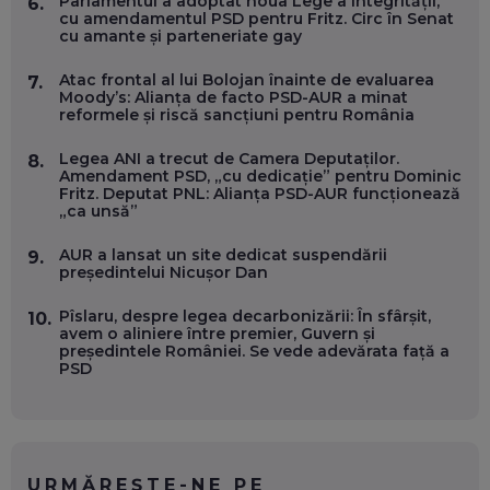
Parlamentul a adoptat noua Lege a integrității,
6.
cu amendamentul PSD pentru Fritz. Circ în Senat
cu amante și parteneriate gay
OLIVIU MATEI, HOLISUN: SOFTWARE DE LA CLUJ PENTRU
WASHINGTON, OCHELARI INTELIGENȚI ȘI FERME
VERTICALE FĂRĂ PĂMÂNT
Atac frontal al lui Bolojan înainte de evaluarea
7.
EP. 54
Moody’s: Alianța de facto PSD-AUR a minat
reformele și riscă sancțiuni pentru România
VALENTIN VANCEA, CEO AL PATRIA BANK: AUTOMATIZĂM
Legea ANI a trecut de Camera Deputaților.
8.
PROCESE, DAR CE FACEM CÂND PICĂ BAZA DE DATE, LA
Amendament PSD, „cu dedicație” pentru Dominic
INSTITUȚIILE STATULUI?
Fritz. Deputat PNL: Alianța PSD-AUR funcționează
EP. 53
„ca unsă”
AUR a lansat un site dedicat suspendării
9.
VOICU OPREAN (AROBS): CUM CONSTRUIEȘTI O COMPANIE
președintelui Nicușor Dan
GLOBALĂ, FĂRĂ SĂ PIERZI LEGĂTURA CU COMUNITATEA
TA LOCALĂ - ȘI CE SĂ DAI ÎNAPOI
EP. 52
Pîslaru, despre legea decarbonizării: În sfârșit,
10.
avem o aliniere între premier, Guvern și
președintele României. Se vede adevărata față a
ROBERT GRAUR, FOMO: SPEAKERUL PE SCENĂ, INVITATUL
PSD
ÎN SALĂ, DAR ÎNVĂȚĂM UNII DE LA CEILALȚI. VIN JASON
DERULO, STEVEN BARTLETT ȘI ALȚI PESTE 60 DE
ANTREPRENORI
EP. 51
RADU MOȚOC, TECHSOUP: O TREIME DINTRE
URMĂREȘTE-NE PE
PARTICIPANȚII LA DEZBATERILE DE PE REȚELE SOCIALE