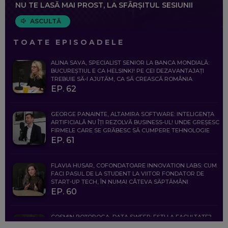
NU TE LASĂ MAI PROST, LA SFÂRȘITUL SESIUNII
ASCULTĂ
TOATE EPISOADELE
ALINA SAVA, SPECIALIST SENIOR LA BANCA MONDIALĂ:
BUCUREȘTIUL E CA HELSINKI! PE CEI DEZAVANTAJAȚI
TREBUIE SĂ-I AJUTĂM, CA SĂ CREASCĂ ROMÂNIA
EP. 62
GEORGE PANAINTE, ALTAMIRA SOFTWARE: INTELIGENȚA
ARTIFICIALĂ NU ÎȚI REZOLVĂ BUSINESS-UL! UNDE GREȘESC
FIRMELE CARE SE GRĂBESC SĂ CUMPERE TEHNOLOGIE
EP. 61
FLAVIA HUSAR, COFONDATOARE INNOVATION LABS: CUM
FACI PASUL DE LA STUDENT LA VIITOR FONDATOR DE
START-UP TECH, ÎN NUMAI CÂTEVA SĂPTĂMÂNI
EP. 60
COSMIN BOȚOROGA, DATA SWEEP: EȘTI LA FACULTATE?
CE SĂ FOLOSEȘTI, CÂND ÎȚI TREBUIE CEVA MAI PRECIS CA