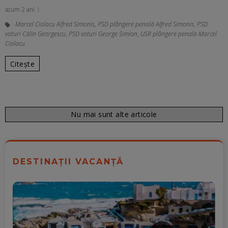
acum 2 ani
Marcel Ciolacu Alfred Simonis
,
PSD plângere penală Alfred Simonis
,
PSD
voturi Călin Georgescu
,
PSD voturi George Simion
,
USR plângere penală Marcel
Ciolacu
Citește
Nu mai sunt alte articole
DESTINAȚII VACANȚĂ