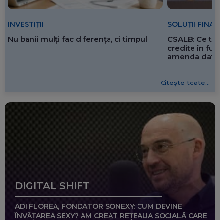
SOLUȚII FINA
INVESTIȚII
CSALB: Ce tre
Nu banii mulți fac diferența, ci timpul
credite în f
amenda dată 
Citește toate...
DIGITAL SHIFT
ADI FLOREA, FONDATOR SONEXY: CUM DEVINE
ÎNVĂȚAREA SEXY? AM CREAT REȚEAUA SOCIALĂ CARE