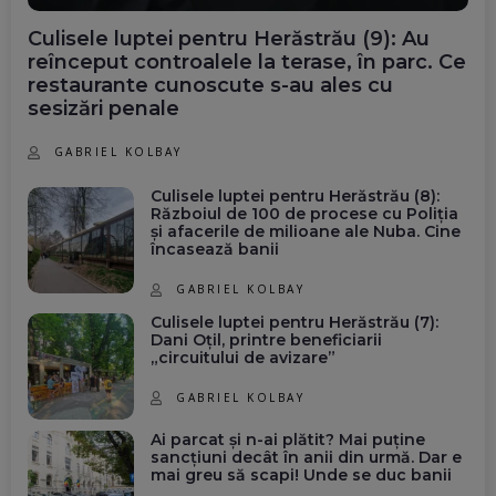
Culisele luptei pentru Herăstrău (9): Au
reînceput controalele la terase, în parc. Ce
restaurante cunoscute s-au ales cu
sesizări penale
GABRIEL KOLBAY
Culisele luptei pentru Herăstrău (8):
Războiul de 100 de procese cu Poliția
și afacerile de milioane ale Nuba. Cine
încasează banii
GABRIEL KOLBAY
Culisele luptei pentru Herăstrău (7):
Dani Oțil, printre beneficiarii
„circuitului de avizare”
GABRIEL KOLBAY
Ai parcat și n-ai plătit? Mai puține
sancțiuni decât în anii din urmă. Dar e
mai greu să scapi! Unde se duc banii