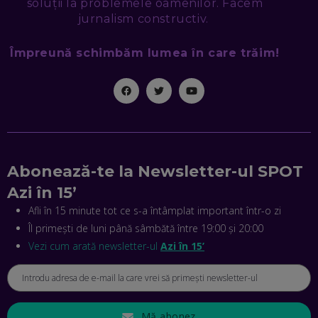
soluții la problemele oamenilor. Facem
jurnalism constructiv.
MIHAI CEPOI, JOBFUL: SCHIMBĂM MODUL ÎN CARE APLICI
LA JOB! CUM DEMONSTREZI ABILITĂȚI ȘI CÂȘTIGI PREMII
Împreună schimbăm lumea în care trăim!
EP. 45
ANTONIO ENACHE, SENSE4FIT: CUM TE AJUTĂ
TEHNOLOGIA SĂ FACI SPORT, SĂ FII MAI COMPETITIV ȘI SĂ
CÂȘTIGI
EP. 44
Abonează-te la Newsletter-ul SPOT
CRISTIAN GROZEA, BEEFAST: PREGĂTIM CEL MAI BUN
DISPECERAT AUTOMAT DE PE PIAȚĂ! CUM POATE
Azi în 15’
REVOLUȚIONA LIVRĂRILE RAPIDE, DIN ROMÂNIA PÂNĂ ÎN
ASIA
Afli în 15 minute tot ce s-a întâmplat important într-o zi
EP. 43
Îl primești de luni până sâmbătă între 19:00 și 20:00
ANDREI NICOARĂ, EXPERT ÎN E-GUVERNARE: N-O SĂ NE
Vezi cum arată newsletter-ul
Azi în 15’
MAI MEARGĂ PREA MULT CU MANȚOGĂRII! DACĂ NU NE
RESPECTĂM OBLIGAȚIILE EUROPENE, VOM AVEA
PROBLEME
EP. 42
Mă abonez