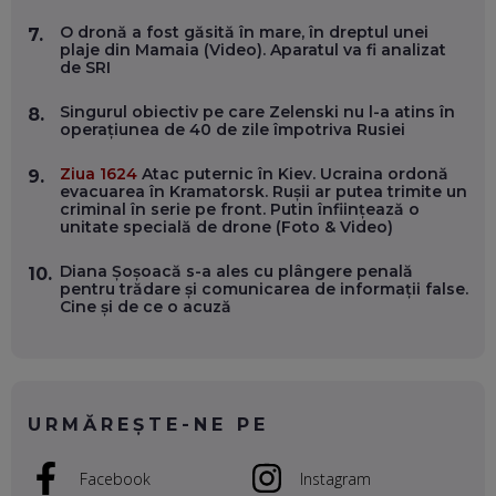
VERTICALE FĂRĂ PĂMÂNT
EP. 54
O dronă a fost găsită în mare, în dreptul unei
7.
plaje din Mamaia (Video). Aparatul va fi analizat
de SRI
VALENTIN VANCEA, CEO AL PATRIA BANK: AUTOMATIZĂM
PROCESE, DAR CE FACEM CÂND PICĂ BAZA DE DATE, LA
Singurul obiectiv pe care Zelenski nu l-a atins în
8.
INSTITUȚIILE STATULUI?
operațiunea de 40 de zile împotriva Rusiei
EP. 53
Ziua 1624
Atac puternic în Kiev. Ucraina ordonă
9.
evacuarea în Kramatorsk. Rușii ar putea trimite un
VOICU OPREAN (AROBS): CUM CONSTRUIEȘTI O COMPANIE
criminal în serie pe front. Putin înființează o
GLOBALĂ, FĂRĂ SĂ PIERZI LEGĂTURA CU COMUNITATEA
unitate specială de drone (Foto & Video)
TA LOCALĂ - ȘI CE SĂ DAI ÎNAPOI
EP. 52
Diana Șoșoacă s-a ales cu plângere penală
10.
pentru trădare și comunicarea de informații false.
ROBERT GRAUR, FOMO: SPEAKERUL PE SCENĂ, INVITATUL
Cine și de ce o acuză
ÎN SALĂ, DAR ÎNVĂȚĂM UNII DE LA CEILALȚI. VIN JASON
DERULO, STEVEN BARTLETT ȘI ALȚI PESTE 60 DE
ANTREPRENORI
EP. 51
RADU MOȚOC, TECHSOUP: O TREIME DINTRE
URMĂREȘTE-NE PE
PARTICIPANȚII LA DEZBATERILE DE PE REȚELE SOCIALE
ȚIPĂ, CU FEȚELE ACOPERITE. CUM ÎNVĂȚĂM SĂ DISCUTĂM
ȘI SĂ DECIDEM
Facebook
Instagram
EP. 50