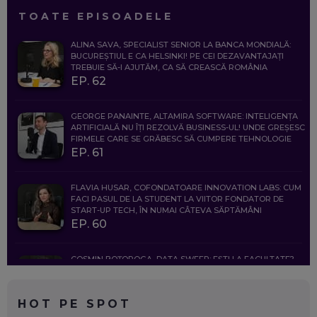
TOATE EPISOADELE
ALINA SAVA, SPECIALIST SENIOR LA BANCA MONDIALĂ:
BUCUREȘTIUL E CA HELSINKI! PE CEI DEZAVANTAJAȚI
TREBUIE SĂ-I AJUTĂM, CA SĂ CREASCĂ ROMÂNIA
EP. 62
GEORGE PANAINTE, ALTAMIRA SOFTWARE: INTELIGENȚA
ARTIFICIALĂ NU ÎȚI REZOLVĂ BUSINESS-UL! UNDE GREȘESC
FIRMELE CARE SE GRĂBESC SĂ CUMPERE TEHNOLOGIE
EP. 61
FLAVIA HUSAR, COFONDATOARE INNOVATION LABS: CUM
FACI PASUL DE LA STUDENT LA VIITOR FONDATOR DE
START-UP TECH, ÎN NUMAI CÂTEVA SĂPTĂMÂNI
EP. 60
COSMIN BOȚOROGA, DATA SWEEP: EȘTI LA FACULTATE?
CE SĂ FOLOSEȘTI, CÂND ÎȚI TREBUIE CEVA MAI PRECIS CA
CHATGPT
EP. 59
HOT PE SPOT