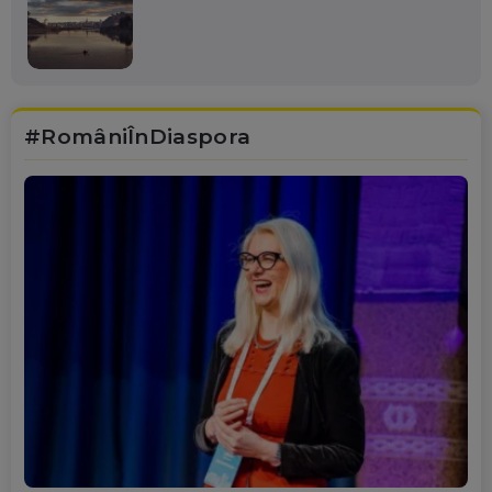
#RomâniÎnDiaspora