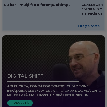
CSALB: Ce tre
Nu banii mulți fac diferența, ci timpul
credite în f
amenda dată 
Citește toate...
DIGITAL SHIFT
ADI FLOREA, FONDATOR SONEXY: CUM DEVINE
ÎNVĂȚAREA SEXY? AM CREAT REȚEAUA SOCIALĂ CARE
NU TE LASĂ MAI PROST, LA SFÂRȘITUL SESIUNII
ASCULTĂ