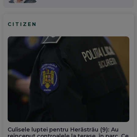
CITIZEN
Culisele luptei pentru Herăstrău (9): Au
reînceput controalele la terase, în parc. Ce