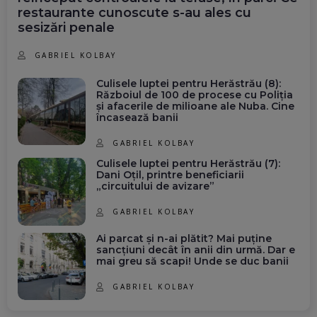
restaurante cunoscute s-au ales cu
sesizări penale
GABRIEL KOLBAY
Culisele luptei pentru Herăstrău (8):
Războiul de 100 de procese cu Poliția
și afacerile de milioane ale Nuba. Cine
încasează banii
GABRIEL KOLBAY
Culisele luptei pentru Herăstrău (7):
Dani Oțil, printre beneficiarii
„circuitului de avizare”
GABRIEL KOLBAY
Ai parcat și n-ai plătit? Mai puține
sancțiuni decât în anii din urmă. Dar e
mai greu să scapi! Unde se duc banii
GABRIEL KOLBAY