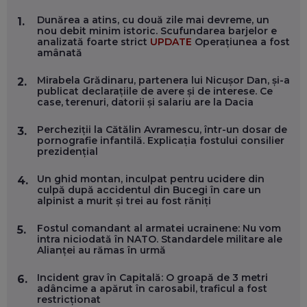
MARIO GHENEA, COFONDATOR WORKFLOW TIME: CUM
Dunărea a atins, cu două zile mai devreme, un
1.
FOLOSEȘTI TEHNOLOGIA CA SĂ FII MAI BUN LA JOB. ȘI CUM
nou debit minim istoric. Scufundarea barjelor e
SE VA SCHIMBA MUNCA, ÎN URMĂTORII ANI
analizată foarte strict
UPDATE
Operațiunea a fost
EP. 58
amânată
Mirabela Grădinaru, partenera lui Nicușor Dan, și-a
2.
MARIUS PAȘCULEA, COFONDATOR AL KULTH: CUM
publicat declarațiile de avere și de interese. Ce
FOLOSEȘTI TEHNOLOGIA CA SĂ ÎȚI DESCHIZI DRUMUL
case, terenuri, datorii și salariu are la Dacia
CĂTRE ARTĂ, LA NIVEL GLOBAL
EP. 57
Percheziții la Cătălin Avramescu, într-un dosar de
3.
pornografie infantilă. Explicația fostului consilier
prezidențial
ANDREI AVĂDANEI, BIT SENTINEL: CUM ÎȚI PROTEJEZI
EFICIENT VIAȚA ONLINE. ȘI CARE SUNT PRIMII PAȘI ÎNTR-O
CARIERĂ DE „HACKER CU PERMIS”
Un ghid montan, inculpat pentru ucidere din
4.
EP. 56
culpă după accidentul din Bucegi în care un
alpinist a murit și trei au fost răniți
DOINA VÎLCEANU, CONTENTSPEED: VREI SUCCES ONLINE?
Fostul comandant al armatei ucrainene: Nu vom
5.
ÎNVAȚĂ AEO ȘI GEO!
intra niciodată în NATO. Standardele militare ale
Alianței au rămas în urmă
EP. 55
Incident grav în Capitală: O groapă de 3 metri
6.
adâncime a apărut în carosabil, traficul a fost
OLIVIU MATEI, HOLISUN: SOFTWARE DE LA CLUJ PENTRU
restricționat
WASHINGTON, OCHELARI INTELIGENȚI ȘI FERME