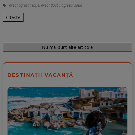
preot agresat soție
,
preot Bacău agresat soție
Citește
Nu mai sunt alte articole
DESTINAȚII VACANȚĂ