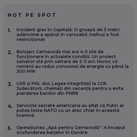
CE SĂ FOLOSEȘTI, CÂND ÎȚI TREBUIE CEVA MAI PRECIS CA
CHATGPT
EP. 59
HOT PE SPOT
MARIO GHENEA, COFONDATOR WORKFLOW TIME: CUM
Incident grav în Capitală: O groapă de 3 metri
1.
FOLOSEȘTI TEHNOLOGIA CA SĂ FII MAI BUN LA JOB. ȘI CUM
adâncime a apărut în carosabil, traficul a fost
SE VA SCHIMBA MUNCA, ÎN URMĂTORII ANI
restricționat
EP. 58
Bolojan: Cernavodă mai are 4-5 zile de
2.
funcționare în actualele condiții. Un proiect
MARIUS PAȘCULEA, COFONDATOR AL KULTH: CUM
salvator stă prin sertare de 2-3 ani. Noroc că
FOLOSEȘTI TEHNOLOGIA CA SĂ ÎȚI DESCHIZI DRUMUL
românii au redus consumul de energie cu până la
CĂTRE ARTĂ, LA NIVEL GLOBAL
300 MW
EP. 57
USR și PNL duc Legea integrității la CCR.
3.
Judecătorii, chemați din vacanță pentru a evita
ANDREI AVĂDANEI, BIT SENTINEL: CUM ÎȚI PROTEJEZI
pierderea banilor din PNRR
EFICIENT VIAȚA ONLINE. ȘI CARE SUNT PRIMII PAȘI ÎNTR-O
CARIERĂ DE „HACKER CU PERMIS”
EP. 56
Serviciile secrete americane au aflat că Putin ar
4.
putea testa NATO cu un atac chiar în această
toamnă
DOINA VÎLCEANU, CONTENTSPEED: VREI SUCCES ONLINE?
ÎNVAȚĂ AEO ȘI GEO!
Operațiunea „Apă pentru Cernavodă”: A început
5.
scufundarea barjelor în Dunăre
EP. 55