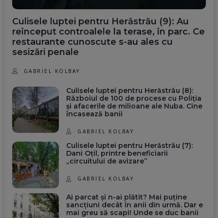
Culisele luptei pentru Herăstrău (9): Au
reînceput controalele la terase, în parc. Ce
restaurante cunoscute s-au ales cu
sesizări penale
GABRIEL KOLBAY
Culisele luptei pentru Herăstrău (8):
Războiul de 100 de procese cu Poliția
și afacerile de milioane ale Nuba. Cine
încasează banii
GABRIEL KOLBAY
Culisele luptei pentru Herăstrău (7):
Dani Oțil, printre beneficiarii
„circuitului de avizare”
GABRIEL KOLBAY
Ai parcat și n-ai plătit? Mai puține
sancțiuni decât în anii din urmă. Dar e
mai greu să scapi! Unde se duc banii