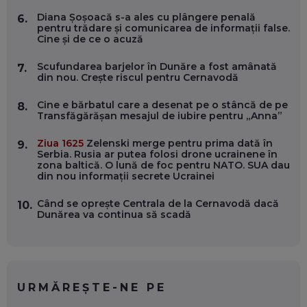
Diana Șoșoacă s-a ales cu plângere penală
6.
pentru trădare și comunicarea de informații false.
OLIVIU MATEI, HOLISUN: SOFTWARE DE LA CLUJ PENTRU
Cine și de ce o acuză
WASHINGTON, OCHELARI INTELIGENȚI ȘI FERME
VERTICALE FĂRĂ PĂMÂNT
EP. 54
Scufundarea barjelor în Dunăre a fost amânată
7.
din nou. Crește riscul pentru Cernavodă
VALENTIN VANCEA, CEO AL PATRIA BANK: AUTOMATIZĂM
Cine e bărbatul care a desenat pe o stâncă de pe
8.
PROCESE, DAR CE FACEM CÂND PICĂ BAZA DE DATE, LA
Transfăgărășan mesajul de iubire pentru „Anna”
INSTITUȚIILE STATULUI?
EP. 53
Ziua 1625
Zelenski merge pentru prima dată în
9.
Serbia. Rusia ar putea folosi drone ucrainene în
zona baltică. O lună de foc pentru NATO. SUA dau
VOICU OPREAN (AROBS): CUM CONSTRUIEȘTI O COMPANIE
din nou informații secrete Ucrainei
GLOBALĂ, FĂRĂ SĂ PIERZI LEGĂTURA CU COMUNITATEA
TA LOCALĂ - ȘI CE SĂ DAI ÎNAPOI
EP. 52
Când se oprește Centrala de la Cernavodă dacă
10.
Dunărea va continua să scadă
ROBERT GRAUR, FOMO: SPEAKERUL PE SCENĂ, INVITATUL
ÎN SALĂ, DAR ÎNVĂȚĂM UNII DE LA CEILALȚI. VIN JASON
DERULO, STEVEN BARTLETT ȘI ALȚI PESTE 60 DE
ANTREPRENORI
EP. 51
URMĂREȘTE-NE PE
RADU MOȚOC, TECHSOUP: O TREIME DINTRE