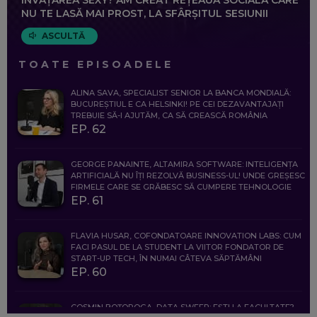
NU TE LASĂ MAI PROST, LA SFÂRȘITUL SESIUNII
ASCULTĂ
TOATE EPISOADELE
ALINA SAVA, SPECIALIST SENIOR LA BANCA MONDIALĂ:
BUCUREȘTIUL E CA HELSINKI! PE CEI DEZAVANTAJAȚI
TREBUIE SĂ-I AJUTĂM, CA SĂ CREASCĂ ROMÂNIA
EP. 62
GEORGE PANAINTE, ALTAMIRA SOFTWARE: INTELIGENȚA
ARTIFICIALĂ NU ÎȚI REZOLVĂ BUSINESS-UL! UNDE GREȘESC
FIRMELE CARE SE GRĂBESC SĂ CUMPERE TEHNOLOGIE
EP. 61
FLAVIA HUSAR, COFONDATOARE INNOVATION LABS: CUM
FACI PASUL DE LA STUDENT LA VIITOR FONDATOR DE
START-UP TECH, ÎN NUMAI CÂTEVA SĂPTĂMÂNI
EP. 60
COSMIN BOȚOROGA, DATA SWEEP: EȘTI LA FACULTATE?