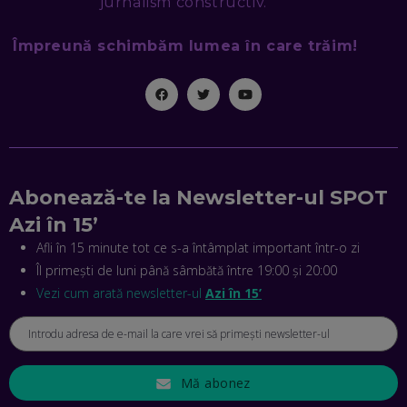
jurnalism constructiv.
EP. 46
Împreună schimbăm lumea în care trăim!
MIHAI CEPOI, JOBFUL: SCHIMBĂM MODUL ÎN CARE APLICI
LA JOB! CUM DEMONSTREZI ABILITĂȚI ȘI CÂȘTIGI PREMII
EP. 45
ANTONIO ENACHE, SENSE4FIT: CUM TE AJUTĂ
TEHNOLOGIA SĂ FACI SPORT, SĂ FII MAI COMPETITIV ȘI SĂ
CÂȘTIGI
EP. 44
Abonează-te la Newsletter-ul SPOT
Azi în 15’
CRISTIAN GROZEA, BEEFAST: PREGĂTIM CEL MAI BUN
DISPECERAT AUTOMAT DE PE PIAȚĂ! CUM POATE
Afli în 15 minute tot ce s-a întâmplat important într-o zi
REVOLUȚIONA LIVRĂRILE RAPIDE, DIN ROMÂNIA PÂNĂ ÎN
Îl primești de luni până sâmbătă între 19:00 și 20:00
ASIA
EP. 43
Vezi cum arată newsletter-ul
Azi în 15’
ANDREI NICOARĂ, EXPERT ÎN E-GUVERNARE: N-O SĂ NE
MAI MEARGĂ PREA MULT CU MANȚOGĂRII! DACĂ NU NE
RESPECTĂM OBLIGAȚIILE EUROPENE, VOM AVEA
PROBLEME
EP. 42
Mă abonez