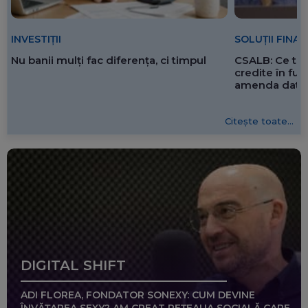
SOLUȚII FINA
INVESTIȚII
CSALB: Ce tre
Nu banii mulți fac diferența, ci timpul
credite în f
amenda dată 
Citește toate...
DIGITAL SHIFT
ADI FLOREA, FONDATOR SONEXY: CUM DEVINE
ÎNVĂȚAREA SEXY? AM CREAT REȚEAUA SOCIALĂ CARE