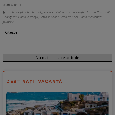
acum 6 luni
ambulanţă Potra leşinat
,
gruparea Potra atac București
,
Horațiu Potra Călin
Georgescu
,
Potra instanță
,
Potra leşinat Curtea de Apel
,
Potra mercenari
grupare
Citește
Nu mai sunt alte articole
DESTINAȚII VACANȚĂ