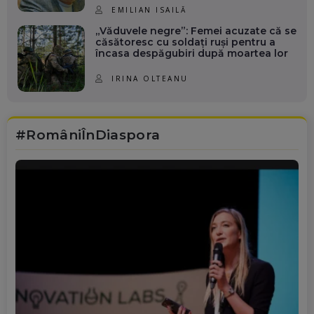
EMILIAN ISAILĂ
„Văduvele negre”: Femei acuzate că se
căsătoresc cu soldați ruși pentru a
încasa despăgubiri după moartea lor
IRINA OLTEANU
#RomâniÎnDiaspora