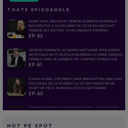
TOATE EPISOADELE
ALINA SAVA, SPECIALIST SENIOR LA BANCA MONDIALĂ:
BUCUREȘTIUL E CA HELSINKI! PE CEI DEZAVANTAJAȚI
TREBUIE SĂ-I AJUTĂM, CA SĂ CREASCĂ ROMÂNIA
EP. 62
GEORGE PANAINTE, ALTAMIRA SOFTWARE: INTELIGENȚA
ARTIFICIALĂ NU ÎȚI REZOLVĂ BUSINESS-UL! UNDE GREȘESC
FIRMELE CARE SE GRĂBESC SĂ CUMPERE TEHNOLOGIE
EP. 61
FLAVIA HUSAR, COFONDATOARE INNOVATION LABS: CUM
FACI PASUL DE LA STUDENT LA VIITOR FONDATOR DE
START-UP TECH, ÎN NUMAI CÂTEVA SĂPTĂMÂNI
EP. 60
COSMIN BOȚOROGA, DATA SWEEP: EȘTI LA FACULTATE?
CE SĂ FOLOSEȘTI, CÂND ÎȚI TREBUIE CEVA MAI PRECIS CA
CHATGPT
EP. 59
HOT PE SPOT