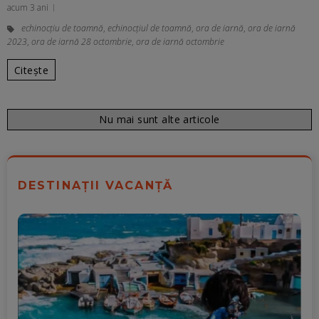
acum 3 ani
echinocţiu de toamnă
,
echinocţiul de toamnă
,
ora de iarnă
,
ora de iarnă
2023
,
ora de iarnă 28 octombrie
,
ora de iarnă octombrie
Citește
Nu mai sunt alte articole
DESTINAȚII VACANȚĂ