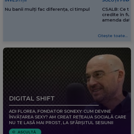
SOLUȚII FINA
INVESTIȚII
CSALB: Ce tre
Nu banii mulți fac diferența, ci timpul
credite în f
amenda dată 
Citește toate...
DIGITAL SHIFT
ADI FLOREA, FONDATOR SONEXY: CUM DEVINE
ÎNVĂȚAREA SEXY? AM CREAT REȚEAUA SOCIALĂ CARE
NU TE LASĂ MAI PROST, LA SFÂRȘITUL SESIUNII
ASCULTĂ