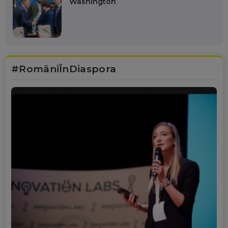
Washington
#RomâniÎnDiaspora