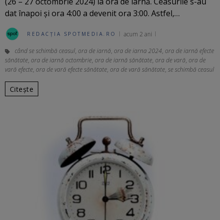
(26 – 27 octombrie 2024) la ora de iarnă. Ceasurile s-au
dat înapoi și ora 4:00 a devenit ora 3:00. Astfel,…
acum 2 ani
REDACȚIA SPOTMEDIA.RO
când se schimbă ceasul
,
ora de iarnă
,
ora de iarna 2024
,
ora de iarnă efecte
sănătate
,
ora de iarnă octombrie
,
ora de iarnă sănătate
,
ora de vară
,
ora de
vară efecte
,
ora de vară efecte sănătate
,
ora de vară sănătate
,
se schimbă ceasul
Citește