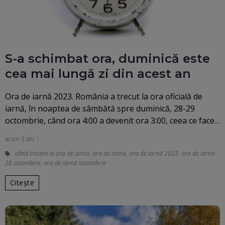
S-a schimbat ora, duminică este
cea mai lungă zi din acest an
Ora de iarnă 2023. România a trecut la ora oficială de
iarnă, în noaptea de sâmbătă spre duminică, 28-29
octombrie, când ora 4:00 a devenit ora 3:00, ceea ce face…
acum 3 ani
când trecem la ora de iarnă
,
ora de iarnă
,
ora de iarnă 2023
,
ora de iarnă
28 octombrie
,
ora de iarnă octombrie
Citește