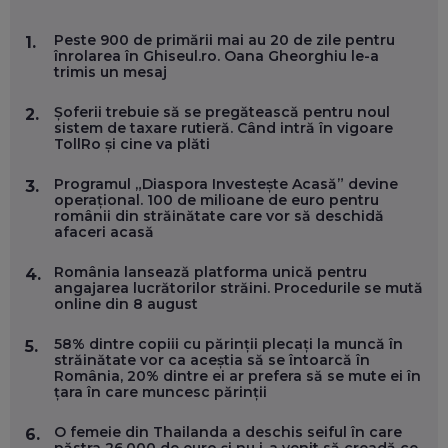
MARIO GHENEA, COFONDATOR WORKFLOW TIME: CUM
Peste 900 de primării mai au 20 de zile pentru
1.
FOLOSEȘTI TEHNOLOGIA CA SĂ FII MAI BUN LA JOB. ȘI CUM
înrolarea în Ghiseul.ro. Oana Gheorghiu le-a
SE VA SCHIMBA MUNCA, ÎN URMĂTORII ANI
trimis un mesaj
EP. 58
Șoferii trebuie să se pregătească pentru noul
2.
sistem de taxare rutieră. Când intră în vigoare
MARIUS PAȘCULEA, COFONDATOR AL KULTH: CUM
TollRo și cine va plăti
FOLOSEȘTI TEHNOLOGIA CA SĂ ÎȚI DESCHIZI DRUMUL
CĂTRE ARTĂ, LA NIVEL GLOBAL
EP. 57
Programul „Diaspora Investește Acasă” devine
3.
operațional. 100 de milioane de euro pentru
românii din străinătate care vor să deschidă
afaceri acasă
ANDREI AVĂDANEI, BIT SENTINEL: CUM ÎȚI PROTEJEZI
EFICIENT VIAȚA ONLINE. ȘI CARE SUNT PRIMII PAȘI ÎNTR-O
CARIERĂ DE „HACKER CU PERMIS”
România lansează platforma unică pentru
4.
EP. 56
angajarea lucrătorilor străini. Procedurile se mută
online din 8 august
DOINA VÎLCEANU, CONTENTSPEED: VREI SUCCES ONLINE?
58% dintre copiii cu părinții plecați la muncă în
5.
ÎNVAȚĂ AEO ȘI GEO!
străinătate vor ca aceștia să se întoarcă în
România, 20% dintre ei ar prefera să se mute ei în
EP. 55
țara în care muncesc părinții
O femeie din Thailanda a deschis seiful în care
6.
OLIVIU MATEI, HOLISUN: SOFTWARE DE LA CLUJ PENTRU