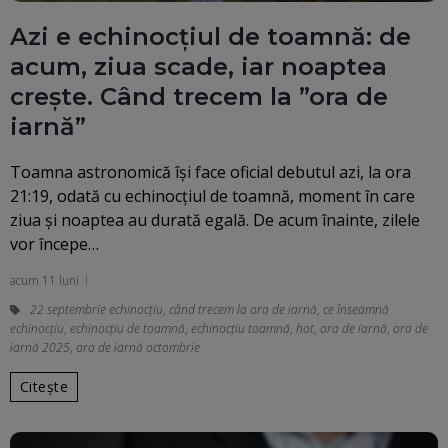
Azi e echinocțiul de toamnă: de
acum, ziua scade, iar noaptea
crește. Când trecem la ”ora de
iarnă”
Toamna astronomică își face oficial debutul azi, la ora
21:19, odată cu echinocțiul de toamnă, moment în care
ziua și noaptea au durată egală. De acum înainte, zilele
vor începe…
acum 11 luni
22 septembrie echinocțiu
,
când trecem la ora de iarnă
,
ce înseamnă
echinocțiu
,
echinocţiu de toamnă
,
echinocțiu toamnă
,
hot
,
ora de iarnă
,
ora de
iarnă 2025
,
ora de iarnă octombrie
Citește