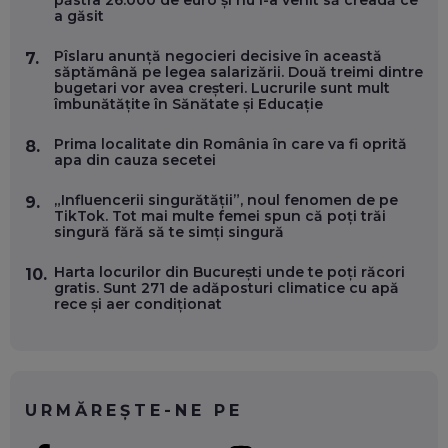
păstra 26.000 de euro și nu i-a venit să creadă ce
WASHINGTON, OCHELARI INTELIGENȚI ȘI FERME
a găsit
VERTICALE FĂRĂ PĂMÂNT
EP. 54
Pîslaru anunță negocieri decisive în această
7.
săptămână pe legea salarizării. Două treimi dintre
bugetari vor avea creșteri. Lucrurile sunt mult
VALENTIN VANCEA, CEO AL PATRIA BANK: AUTOMATIZĂM
îmbunătățite în Sănătate și Educație
PROCESE, DAR CE FACEM CÂND PICĂ BAZA DE DATE, LA
INSTITUȚIILE STATULUI?
EP. 53
Prima localitate din România în care va fi oprită
8.
apa din cauza secetei
VOICU OPREAN (AROBS): CUM CONSTRUIEȘTI O COMPANIE
„Influencerii singurătății”, noul fenomen de pe
9.
GLOBALĂ, FĂRĂ SĂ PIERZI LEGĂTURA CU COMUNITATEA
TikTok. Tot mai multe femei spun că poți trăi
TA LOCALĂ - ȘI CE SĂ DAI ÎNAPOI
singură fără să te simți singură
EP. 52
Harta locurilor din București unde te poți răcori
10.
ROBERT GRAUR, FOMO: SPEAKERUL PE SCENĂ, INVITATUL
gratis. Sunt 271 de adăposturi climatice cu apă
ÎN SALĂ, DAR ÎNVĂȚĂM UNII DE LA CEILALȚI. VIN JASON
rece și aer condiționat
DERULO, STEVEN BARTLETT ȘI ALȚI PESTE 60 DE
ANTREPRENORI
EP. 51
RADU MOȚOC, TECHSOUP: O TREIME DINTRE
PARTICIPANȚII LA DEZBATERILE DE PE REȚELE SOCIALE
URMĂREȘTE-NE PE
ȚIPĂ, CU FEȚELE ACOPERITE. CUM ÎNVĂȚĂM SĂ DISCUTĂM
ȘI SĂ DECIDEM