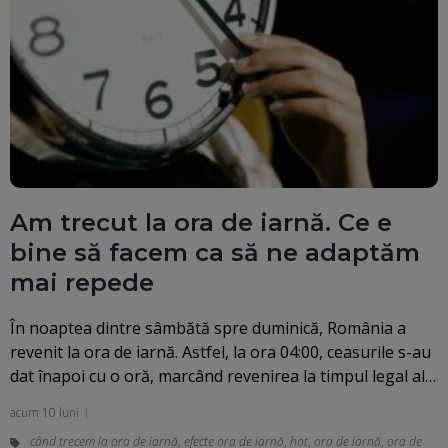
Am trecut la ora de iarnă. Ce e
bine să facem ca să ne adaptăm
mai repede
În noaptea dintre sâmbătă spre duminică, România a
revenit la ora de iarnă. Astfel, la ora 04:00, ceasurile s-au
dat înapoi cu o oră, marcând revenirea la timpul legal al…
acum 10 luni
când trecem la ora de iarnă
,
efecte ora de iarnă
,
hot
,
ora de iarnă
,
ora de