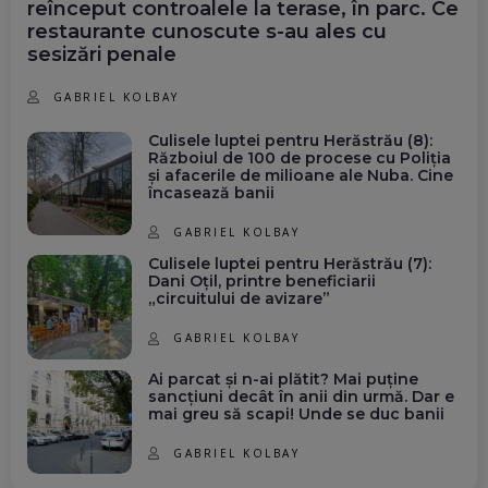
reînceput controalele la terase, în parc. Ce
restaurante cunoscute s-au ales cu
sesizări penale
GABRIEL KOLBAY
Culisele luptei pentru Herăstrău (8):
Războiul de 100 de procese cu Poliția
și afacerile de milioane ale Nuba. Cine
încasează banii
GABRIEL KOLBAY
Culisele luptei pentru Herăstrău (7):
Dani Oțil, printre beneficiarii
„circuitului de avizare”
GABRIEL KOLBAY
Ai parcat și n-ai plătit? Mai puține
sancțiuni decât în anii din urmă. Dar e
mai greu să scapi! Unde se duc banii
GABRIEL KOLBAY