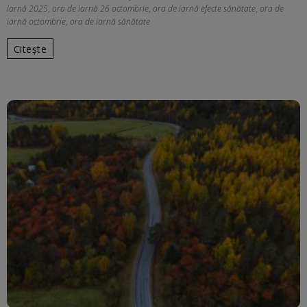
iarnă 2025
,
ora de iarnă 26 octombrie
,
ora de iarnă efecte sănătate
,
ora de
iarnă octombrie
,
ora de iarnă sănătate
Citește