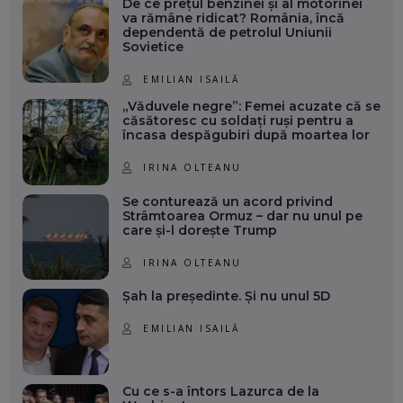
De ce prețul benzinei și al motorinei
va rămâne ridicat? România, încă
dependentă de petrolul Uniunii
Sovietice
EMILIAN ISAILĂ
„Văduvele negre”: Femei acuzate că se
căsătoresc cu soldați ruși pentru a
încasa despăgubiri după moartea lor
IRINA OLTEANU
Se conturează un acord privind
Strâmtoarea Ormuz – dar nu unul pe
care și-l dorește Trump
IRINA OLTEANU
Șah la președinte. Și nu unul 5D
EMILIAN ISAILĂ
Cu ce s-a întors Lazurca de la