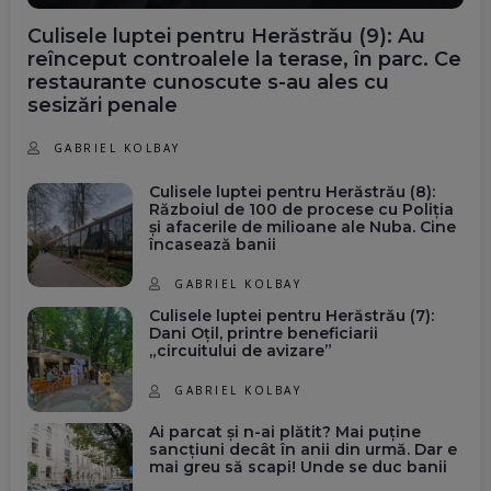
Culisele luptei pentru Herăstrău (9): Au
reînceput controalele la terase, în parc. Ce
restaurante cunoscute s-au ales cu
sesizări penale
GABRIEL KOLBAY
Culisele luptei pentru Herăstrău (8):
Războiul de 100 de procese cu Poliția
și afacerile de milioane ale Nuba. Cine
încasează banii
GABRIEL KOLBAY
Culisele luptei pentru Herăstrău (7):
Dani Oțil, printre beneficiarii
„circuitului de avizare”
GABRIEL KOLBAY
Ai parcat și n-ai plătit? Mai puține
sancțiuni decât în anii din urmă. Dar e
mai greu să scapi! Unde se duc banii