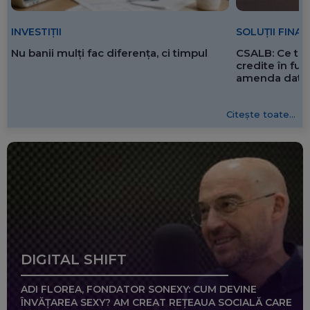
SOLUȚII FINA
INVESTIȚII
CSALB: Ce tre
Nu banii mulți fac diferența, ci timpul
credite în f
amenda dată 
Citește toate...
DIGITAL SHIFT
ADI FLOREA, FONDATOR SONEXY: CUM DEVINE
ÎNVĂȚAREA SEXY? AM CREAT REȚEAUA SOCIALĂ CARE