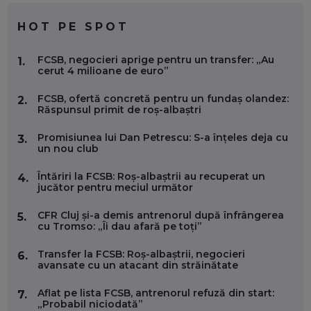
CHATGPT
EP. 59
HOT PE SPOT
MARIO GHENEA, COFONDATOR WORKFLOW TIME: CUM
FCSB, negocieri aprige pentru un transfer: „Au
1.
FOLOSEȘTI TEHNOLOGIA CA SĂ FII MAI BUN LA JOB. ȘI CUM
cerut 4 milioane de euro”
SE VA SCHIMBA MUNCA, ÎN URMĂTORII ANI
EP. 58
FCSB, ofertă concretă pentru un fundaș olandez:
2.
Răspunsul primit de roș-albaștri
MARIUS PAȘCULEA, COFONDATOR AL KULTH: CUM
FOLOSEȘTI TEHNOLOGIA CA SĂ ÎȚI DESCHIZI DRUMUL
Promisiunea lui Dan Petrescu: S-a înțeles deja cu
3.
CĂTRE ARTĂ, LA NIVEL GLOBAL
un nou club
EP. 57
Întăriri la FCSB: Roș-albaștrii au recuperat un
4.
jucător pentru meciul următor
ANDREI AVĂDANEI, BIT SENTINEL: CUM ÎȚI PROTEJEZI
EFICIENT VIAȚA ONLINE. ȘI CARE SUNT PRIMII PAȘI ÎNTR-O
CFR Cluj și-a demis antrenorul după înfrângerea
5.
CARIERĂ DE „HACKER CU PERMIS”
cu Tromso: „Îi dau afară pe toți”
EP. 56
Transfer la FCSB: Roș-albaștrii, negocieri
6.
avansate cu un atacant din străinătate
DOINA VÎLCEANU, CONTENTSPEED: VREI SUCCES ONLINE?
ÎNVAȚĂ AEO ȘI GEO!
Aflat pe lista FCSB, antrenorul refuză din start:
EP. 55
7.
„Probabil niciodată”