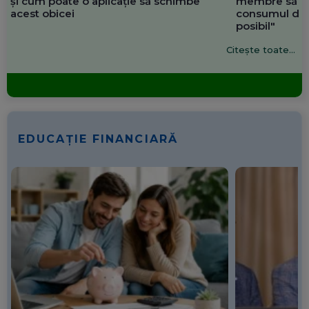
și cum poate o aplicație să schimbe
membre să re
acest obicei
consumul de 
posibil"
Citește toate...
EDUCAȚIE FINANCIARĂ