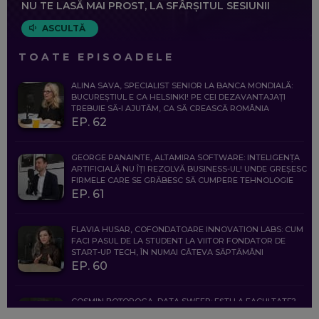
NU TE LASĂ MAI PROST, LA SFÂRȘITUL SESIUNII
ASCULTĂ
TOATE EPISOADELE
ALINA SAVA, SPECIALIST SENIOR LA BANCA MONDIALĂ:
BUCUREȘTIUL E CA HELSINKI! PE CEI DEZAVANTAJAȚI
TREBUIE SĂ-I AJUTĂM, CA SĂ CREASCĂ ROMÂNIA
EP. 62
GEORGE PANAINTE, ALTAMIRA SOFTWARE: INTELIGENȚA
ARTIFICIALĂ NU ÎȚI REZOLVĂ BUSINESS-UL! UNDE GREȘESC
FIRMELE CARE SE GRĂBESC SĂ CUMPERE TEHNOLOGIE
EP. 61
FLAVIA HUSAR, COFONDATOARE INNOVATION LABS: CUM
FACI PASUL DE LA STUDENT LA VIITOR FONDATOR DE
START-UP TECH, ÎN NUMAI CÂTEVA SĂPTĂMÂNI
EP. 60
COSMIN BOȚOROGA, DATA SWEEP: EȘTI LA FACULTATE?
CE SĂ FOLOSEȘTI, CÂND ÎȚI TREBUIE CEVA MAI PRECIS CA