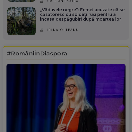
EMILIAN ISAILĂ
„Văduvele negre”: Femei acuzate că se
căsătoresc cu soldați ruși pentru a
încasa despăgubiri după moartea lor
IRINA OLTEANU
#RomâniÎnDiaspora