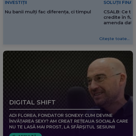
SOLUȚII FINA
INVESTIȚII
CSALB: Ce tre
Nu banii mulți fac diferența, ci timpul
credite în f
amenda dată 
Citește toate...
DIGITAL SHIFT
ADI FLOREA, FONDATOR SONEXY: CUM DEVINE
ÎNVĂȚAREA SEXY? AM CREAT REȚEAUA SOCIALĂ CARE
NU TE LASĂ MAI PROST, LA SFÂRȘITUL SESIUNII