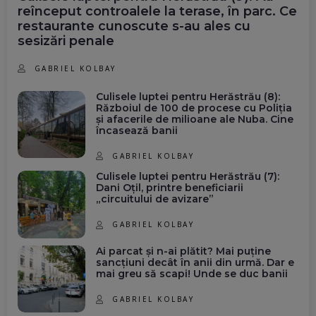
reînceput controalele la terase, în parc. Ce
restaurante cunoscute s-au ales cu
sesizări penale
GABRIEL KOLBAY
Culisele luptei pentru Herăstrău (8):
Războiul de 100 de procese cu Poliția
și afacerile de milioane ale Nuba. Cine
încasează banii
GABRIEL KOLBAY
Culisele luptei pentru Herăstrău (7):
Dani Oțil, printre beneficiarii
„circuitului de avizare”
GABRIEL KOLBAY
Ai parcat și n-ai plătit? Mai puține
sancțiuni decât în anii din urmă. Dar e
mai greu să scapi! Unde se duc banii
GABRIEL KOLBAY