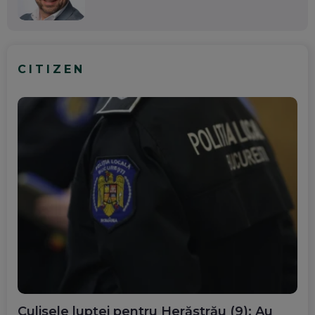
CITIZEN
Culisele luptei pentru Herăstrău (9): Au