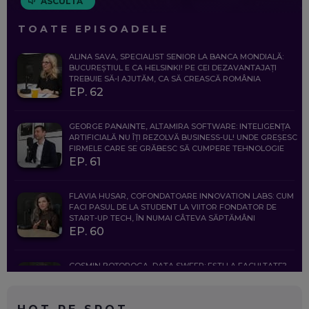
ASCULTĂ
TOATE EPISOADELE
ALINA SAVA, SPECIALIST SENIOR LA BANCA MONDIALĂ:
BUCUREȘTIUL E CA HELSINKI! PE CEI DEZAVANTAJAȚI
TREBUIE SĂ-I AJUTĂM, CA SĂ CREASCĂ ROMÂNIA
EP. 62
GEORGE PANAINTE, ALTAMIRA SOFTWARE: INTELIGENȚA
ARTIFICIALĂ NU ÎȚI REZOLVĂ BUSINESS-UL! UNDE GREȘESC
FIRMELE CARE SE GRĂBESC SĂ CUMPERE TEHNOLOGIE
EP. 61
FLAVIA HUSAR, COFONDATOARE INNOVATION LABS: CUM
FACI PASUL DE LA STUDENT LA VIITOR FONDATOR DE
START-UP TECH, ÎN NUMAI CÂTEVA SĂPTĂMÂNI
EP. 60
COSMIN BOȚOROGA, DATA SWEEP: EȘTI LA FACULTATE?
CE SĂ FOLOSEȘTI, CÂND ÎȚI TREBUIE CEVA MAI PRECIS CA
CHATGPT
EP. 59