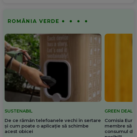
ROMÂNIA VERDE
SUSTENABIL
GREEN DEAL
De ce rămân telefoanele vechi în sertare
Comisia Europ
și cum poate o aplicație să schimbe
membre să re
acest obicei
consumul de 
posibil"