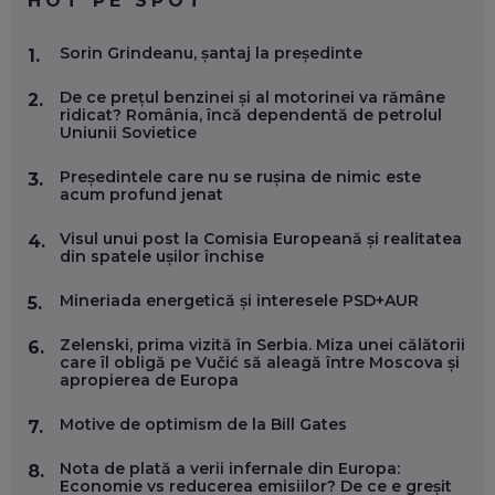
HOT PE SPOT
MARIO GHENEA, COFONDATOR WORKFLOW TIME: CUM
Sorin Grindeanu, șantaj la președinte
1.
FOLOSEȘTI TEHNOLOGIA CA SĂ FII MAI BUN LA JOB. ȘI CUM
SE VA SCHIMBA MUNCA, ÎN URMĂTORII ANI
De ce prețul benzinei și al motorinei va rămâne
EP. 58
2.
ridicat? România, încă dependentă de petrolul
Uniunii Sovietice
MARIUS PAȘCULEA, COFONDATOR AL KULTH: CUM
FOLOSEȘTI TEHNOLOGIA CA SĂ ÎȚI DESCHIZI DRUMUL
Președintele care nu se rușina de nimic este
3.
CĂTRE ARTĂ, LA NIVEL GLOBAL
acum profund jenat
EP. 57
Visul unui post la Comisia Europeană și realitatea
4.
din spatele ușilor închise
ANDREI AVĂDANEI, BIT SENTINEL: CUM ÎȚI PROTEJEZI
EFICIENT VIAȚA ONLINE. ȘI CARE SUNT PRIMII PAȘI ÎNTR-O
Mineriada energetică și interesele PSD+AUR
5.
CARIERĂ DE „HACKER CU PERMIS”
EP. 56
Zelenski, prima vizită în Serbia. Miza unei călătorii
6.
care îl obligă pe Vučić să aleagă între Moscova și
apropierea de Europa
DOINA VÎLCEANU, CONTENTSPEED: VREI SUCCES ONLINE?
ÎNVAȚĂ AEO ȘI GEO!
Motive de optimism de la Bill Gates
EP. 55
7.
Nota de plată a verii infernale din Europa:
8.
Economie vs reducerea emisiilor? De ce e greșit
OLIVIU MATEI, HOLISUN: SOFTWARE DE LA CLUJ PENTRU