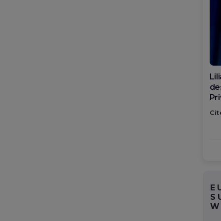
Di
ca
po
Cit
E
S
W