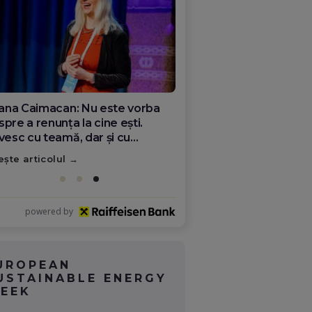
ana Olar, românca de la Google
re demonstrează că diaspora
ate schimba România
ește articolul
powered by
UROPEAN
USTAINABLE ENERGY
EEK