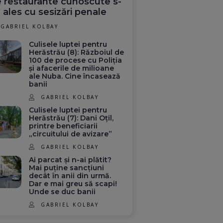
 restaurante cunoscute s-
 ales cu sesizări penale
GABRIEL KOLBAY
Culisele luptei pentru
Herăstrău (8): Războiul de
100 de procese cu Poliția
și afacerile de milioane
ale Nuba. Cine încasează
banii
GABRIEL KOLBAY
Culisele luptei pentru
Herăstrău (7): Dani Oțil,
printre beneficiarii
„circuitului de avizare”
GABRIEL KOLBAY
Ai parcat și n-ai plătit?
Mai puține sancțiuni
decât în anii din urmă.
Dar e mai greu să scapi!
Unde se duc banii
GABRIEL KOLBAY