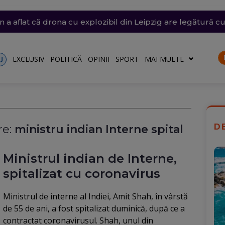
are a barjelor pe Dunăre s-a încheiat după 7 ore (Video)
siunile SUA, să oprească atacurile care au tăiat exporturile
și vijelii. Trei Coduri galbene, temperaturi de 37 de grade
n Bulgaria, lângă România, a fost identificată. Ce arată pr
 a aflat că drona cu explozibil din Leipzig are legătură c
EXCLUSIV
POLITICĂ
OPINII
SPORT
MAI MULTE
U
D
e:
ministru indian Interne spital
Ministrul indian de Interne,
spitalizat cu coronavirus
Ministrul de interne al Indiei, Amit Shah, în vârstă
de 55 de ani, a fost spitalizat duminică, după ce a
contractat coronavirusul. Shah, unul din