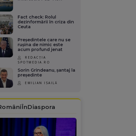
Fact check: Rolul
dezinformării în criza din
Ceuta
Președintele care nu se
rușina de nimic este
acum profund jenat
REDACȚIA
SPOTMEDIA.RO
Sorin Grindeanu, șantaj la
președinte
EMILIAN ISAILĂ
RomâniÎnDiaspora