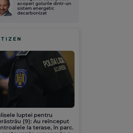
acoperi golurile dintr-un
sistem energetic
decarbonizat
ITIZEN
lisele luptei pentru
răstrău (9): Au reînceput
ntroalele la terase, în parc.