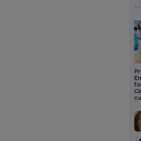
Pr
En
fo
Ci
cu