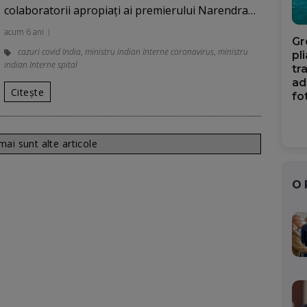
colaboratorii apropiaţi ai premierului Narendra…
acum 6 ani
Gr
cazuri covid India
,
ministru indian Interne coronavirus
,
ministru
pl
indian Interne spital
tr
ad
Citește
fo
ai sunt alte articole
O