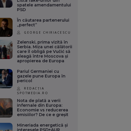
Lista fake-urilor din
spatele amendamentului
PSD
În căutarea partenerului
„perfect”
GEORGE CHIRIACESCU
Zelenski, prima vizită în
Serbia. Miza unei călătorii
care îl obligă pe Vučić să
aleagă între Moscova și
apropierea de Europa
Pariul Germaniei cu
gazele pune Europa în
pericol
REDACȚIA
SPOTMEDIA.RO
Nota de plată a verii
infernale din Europa:
Economie vs reducerea
emisiilor? De ce e greșit
Mineriada energetică și
interesele PSD+AUR