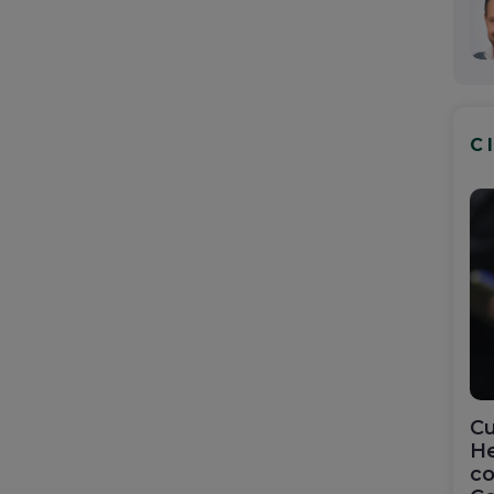
C
Cu
He
co