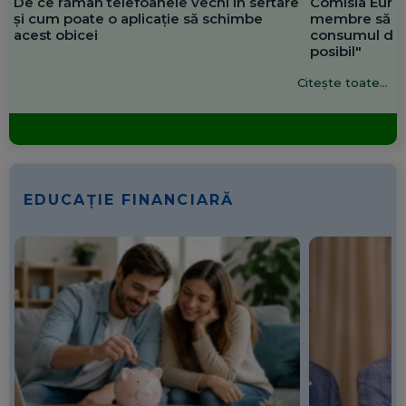
De ce rămân telefoanele vechi în sertare
Comisia Europ
și cum poate o aplicație să schimbe
membre să re
acest obicei
consumul de 
posibil"
Citește toate...
EDUCAȚIE FINANCIARĂ