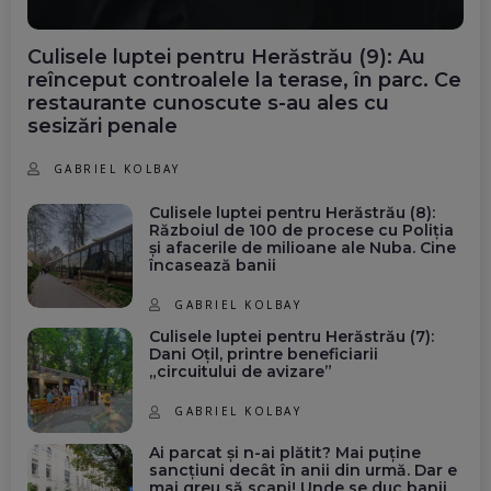
Culisele luptei pentru Herăstrău (9): Au
reînceput controalele la terase, în parc. Ce
restaurante cunoscute s-au ales cu
sesizări penale
GABRIEL KOLBAY
Culisele luptei pentru Herăstrău (8):
Războiul de 100 de procese cu Poliția
și afacerile de milioane ale Nuba. Cine
încasează banii
GABRIEL KOLBAY
Culisele luptei pentru Herăstrău (7):
Dani Oțil, printre beneficiarii
„circuitului de avizare”
GABRIEL KOLBAY
Ai parcat și n-ai plătit? Mai puține
sancțiuni decât în anii din urmă. Dar e
mai greu să scapi! Unde se duc banii