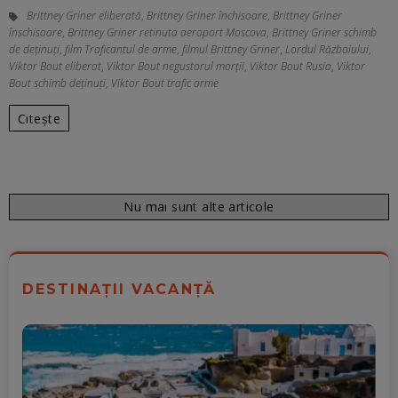
Brittney Griner eliberată
,
Brittney Griner închisoare
,
Brittney Griner
înschisoare
,
Brittney Griner retinuta aeroport Moscova
,
Brittney Griner schimb
de deținuți
,
film Traficantul de arme
,
filmul Brittney Griner
,
Lordul Războiului
,
Viktor Bout eliberat
,
Viktor Bout negustorul morții
,
Viktor Bout Rusia
,
Viktor
Bout schimb deținuți
,
Viktor Bout trafic arme
Citește
Nu mai sunt alte articole
DESTINAȚII VACANȚĂ