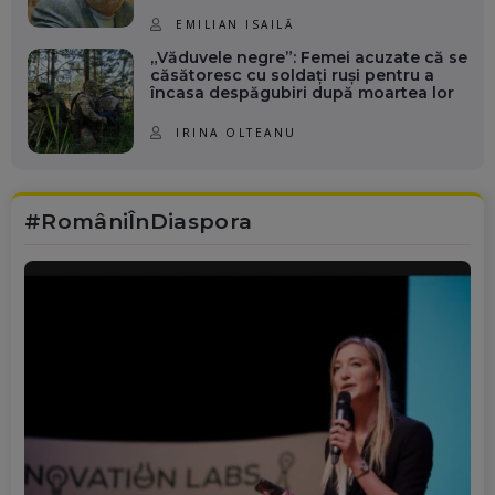
EMILIAN ISAILĂ
„Văduvele negre”: Femei acuzate că se
căsătoresc cu soldați ruși pentru a
încasa despăgubiri după moartea lor
IRINA OLTEANU
#RomâniÎnDiaspora