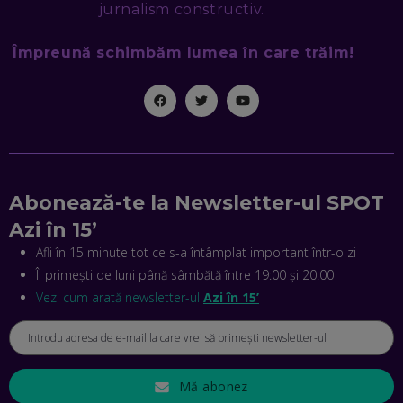
jurnalism constructiv.
EP. 46
Împreună schimbăm lumea în care trăim!
MIHAI CEPOI, JOBFUL: SCHIMBĂM MODUL ÎN CARE APLICI
LA JOB! CUM DEMONSTREZI ABILITĂȚI ȘI CÂȘTIGI PREMII
EP. 45
ANTONIO ENACHE, SENSE4FIT: CUM TE AJUTĂ
TEHNOLOGIA SĂ FACI SPORT, SĂ FII MAI COMPETITIV ȘI SĂ
CÂȘTIGI
EP. 44
Abonează-te la Newsletter-ul SPOT
Azi în 15’
CRISTIAN GROZEA, BEEFAST: PREGĂTIM CEL MAI BUN
DISPECERAT AUTOMAT DE PE PIAȚĂ! CUM POATE
Afli în 15 minute tot ce s-a întâmplat important într-o zi
REVOLUȚIONA LIVRĂRILE RAPIDE, DIN ROMÂNIA PÂNĂ ÎN
Îl primești de luni până sâmbătă între 19:00 și 20:00
ASIA
EP. 43
Vezi cum arată newsletter-ul
Azi în 15’
ANDREI NICOARĂ, EXPERT ÎN E-GUVERNARE: N-O SĂ NE
MAI MEARGĂ PREA MULT CU MANȚOGĂRII! DACĂ NU NE
RESPECTĂM OBLIGAȚIILE EUROPENE, VOM AVEA
PROBLEME
EP. 42
Mă abonez