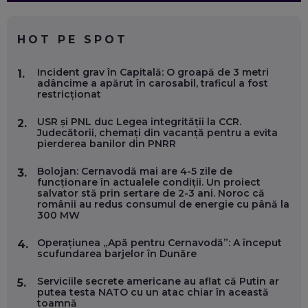
CE SĂ FOLOSEȘTI, CÂND ÎȚI TREBUIE CEVA MAI PRECIS CA
CHATGPT
EP. 59
HOT PE SPOT
MARIO GHENEA, COFONDATOR WORKFLOW TIME: CUM
Incident grav în Capitală: O groapă de 3 metri
1.
FOLOSEȘTI TEHNOLOGIA CA SĂ FII MAI BUN LA JOB. ȘI CUM
adâncime a apărut în carosabil, traficul a fost
SE VA SCHIMBA MUNCA, ÎN URMĂTORII ANI
restricționat
EP. 58
USR și PNL duc Legea integrității la CCR.
2.
Judecătorii, chemați din vacanță pentru a evita
MARIUS PAȘCULEA, COFONDATOR AL KULTH: CUM
pierderea banilor din PNRR
FOLOSEȘTI TEHNOLOGIA CA SĂ ÎȚI DESCHIZI DRUMUL
CĂTRE ARTĂ, LA NIVEL GLOBAL
EP. 57
Bolojan: Cernavodă mai are 4-5 zile de
3.
funcționare în actualele condiții. Un proiect
salvator stă prin sertare de 2-3 ani. Noroc că
românii au redus consumul de energie cu până la
ANDREI AVĂDANEI, BIT SENTINEL: CUM ÎȚI PROTEJEZI
300 MW
EFICIENT VIAȚA ONLINE. ȘI CARE SUNT PRIMII PAȘI ÎNTR-O
CARIERĂ DE „HACKER CU PERMIS”
EP. 56
Operațiunea „Apă pentru Cernavodă”: A început
4.
scufundarea barjelor în Dunăre
DOINA VÎLCEANU, CONTENTSPEED: VREI SUCCES ONLINE?
Serviciile secrete americane au aflat că Putin ar
5.
ÎNVAȚĂ AEO ȘI GEO!
putea testa NATO cu un atac chiar în această
toamnă
EP. 55