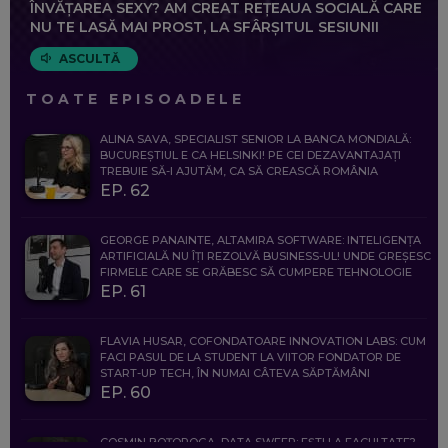
ÎNVĂȚAREA SEXY? AM CREAT REȚEAUA SOCIALĂ CARE
NU TE LASĂ MAI PROST, LA SFÂRȘITUL SESIUNII
ASCULTĂ
TOATE EPISOADELE
ALINA SAVA, SPECIALIST SENIOR LA BANCA MONDIALĂ:
BUCUREȘTIUL E CA HELSINKI! PE CEI DEZAVANTAJAȚI
TREBUIE SĂ-I AJUTĂM, CA SĂ CREASCĂ ROMÂNIA
EP. 62
GEORGE PANAINTE, ALTAMIRA SOFTWARE: INTELIGENȚA
ARTIFICIALĂ NU ÎȚI REZOLVĂ BUSINESS-UL! UNDE GREȘESC
FIRMELE CARE SE GRĂBESC SĂ CUMPERE TEHNOLOGIE
EP. 61
FLAVIA HUSAR, COFONDATOARE INNOVATION LABS: CUM
FACI PASUL DE LA STUDENT LA VIITOR FONDATOR DE
START-UP TECH, ÎN NUMAI CÂTEVA SĂPTĂMÂNI
EP. 60
COSMIN BOȚOROGA, DATA SWEEP: EȘTI LA FACULTATE?