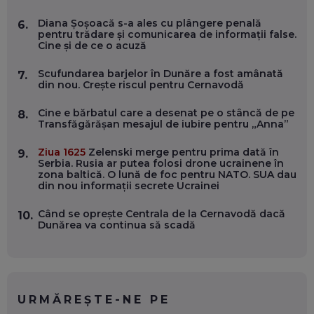
Diana Șoșoacă s-a ales cu plângere penală
6.
pentru trădare și comunicarea de informații false.
OLIVIU MATEI, HOLISUN: SOFTWARE DE LA CLUJ PENTRU
Cine și de ce o acuză
WASHINGTON, OCHELARI INTELIGENȚI ȘI FERME
VERTICALE FĂRĂ PĂMÂNT
EP. 54
Scufundarea barjelor în Dunăre a fost amânată
7.
din nou. Crește riscul pentru Cernavodă
VALENTIN VANCEA, CEO AL PATRIA BANK: AUTOMATIZĂM
Cine e bărbatul care a desenat pe o stâncă de pe
8.
PROCESE, DAR CE FACEM CÂND PICĂ BAZA DE DATE, LA
Transfăgărășan mesajul de iubire pentru „Anna”
INSTITUȚIILE STATULUI?
EP. 53
Ziua 1625
Zelenski merge pentru prima dată în
9.
Serbia. Rusia ar putea folosi drone ucrainene în
zona baltică. O lună de foc pentru NATO. SUA dau
VOICU OPREAN (AROBS): CUM CONSTRUIEȘTI O COMPANIE
din nou informații secrete Ucrainei
GLOBALĂ, FĂRĂ SĂ PIERZI LEGĂTURA CU COMUNITATEA
TA LOCALĂ - ȘI CE SĂ DAI ÎNAPOI
EP. 52
Când se oprește Centrala de la Cernavodă dacă
10.
Dunărea va continua să scadă
ROBERT GRAUR, FOMO: SPEAKERUL PE SCENĂ, INVITATUL
ÎN SALĂ, DAR ÎNVĂȚĂM UNII DE LA CEILALȚI. VIN JASON
DERULO, STEVEN BARTLETT ȘI ALȚI PESTE 60 DE
ANTREPRENORI
EP. 51
URMĂREȘTE-NE PE
RADU MOȚOC, TECHSOUP: O TREIME DINTRE