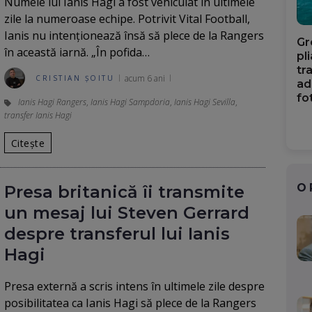
Numele lui Ianis Hagi a fost vehiculat în ultimele
zile la numeroase echipe. Potrivit Vital Football,
Ianis nu intenționează însă să plece de la Rangers
Gr
în această iarnă. „În pofida…
pl
tr
acum 6 ani
CRISTIAN ȘOITU
ad
fo
Ianis Hagi Rangers
,
Ianis Hagi Sampdoria
,
Ianis Hagi Sevilla
,
transfer Ianis Hagi
Citește
O
Presa britanică îi transmite
un mesaj lui Steven Gerrard
despre transferul lui Ianis
Hagi
Presa externă a scris intens în ultimele zile despre
posibilitatea ca Ianis Hagi să plece de la Rangers