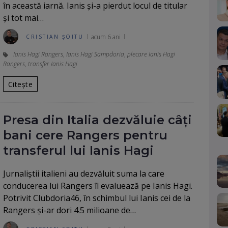
în această iarnă. Ianis și-a pierdut locul de titular
și tot mai…
acum 6 ani
CRISTIAN ȘOITU
Ianis Hagi Rangers
,
Ianis Hagi Sampdoria
,
plecare Ianis Hagi
Rangers
,
transfer Ianis Hagi
Citește
Presa din Italia dezvăluie câți
bani cere Rangers pentru
transferul lui Ianis Hagi
Jurnaliștii italieni au dezvăluit suma la care
conducerea lui Rangers îl evaluează pe Ianis Hagi.
Potrivit Clubdoria46, în schimbul lui Ianis cei de la
Rangers și-ar dori 4.5 milioane de…