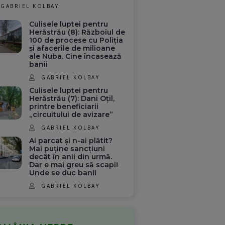
GABRIEL KOLBAY
Culisele luptei pentru
Herăstrău (8): Războiul de
100 de procese cu Poliția
și afacerile de milioane
ale Nuba. Cine încasează
banii
GABRIEL KOLBAY
Culisele luptei pentru
Herăstrău (7): Dani Oțil,
printre beneficiarii
„circuitului de avizare”
GABRIEL KOLBAY
Ai parcat și n-ai plătit?
Mai puține sancțiuni
decât în anii din urmă.
Dar e mai greu să scapi!
Unde se duc banii
GABRIEL KOLBAY