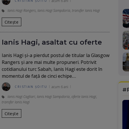
acum 6 ani
CRISTIAN ȘOITU
Ianis Hagi Rangers
,
Ianis Hagi Sampdoria
,
transfer Ianis Hagi
Citește
Ianis Hagi, asaltat cu oferte
Ianis Hagi și-a pierdut postul de titular la Glasgow
Rangers și are mai multe propuneri. Potrivit
cotidianului turc Sabah, Ianis Hagi este dorit în
momentul de față de cinci echipe.…
acum 6 ani
CRISTIAN ȘOITU
#
Ianis Hagi Cagliari
,
Ianis Hagi Sampdoria
,
oferte Ianis Hagi
,
transfer Ianis Hagi
Citește