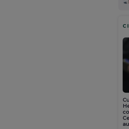
C
Cu
He
co
Ce
au