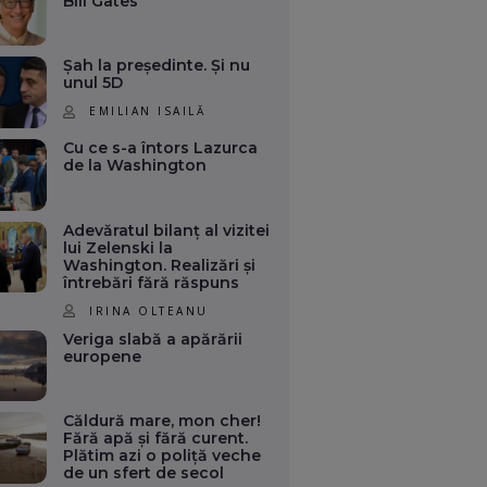
Bill Gates
Șah la președinte. Și nu
unul 5D
EMILIAN ISAILĂ
Cu ce s-a întors Lazurca
de la Washington
Adevăratul bilanț al vizitei
lui Zelenski la
Washington. Realizări și
întrebări fără răspuns
IRINA OLTEANU
Veriga slabă a apărării
europene
Căldură mare, mon cher!
Fără apă și fără curent.
Plătim azi o poliță veche
de un sfert de secol