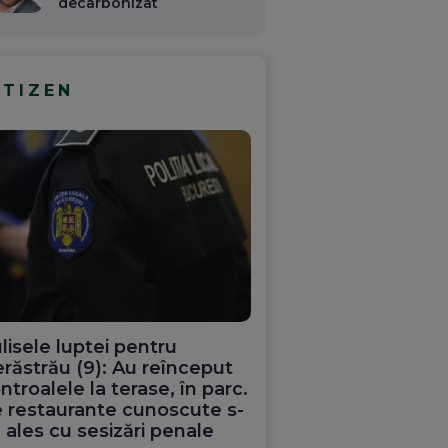
decarbonizat
ITIZEN
lisele luptei pentru
răstrău (9): Au reînceput
ntroalele la terase, în parc.
 restaurante cunoscute s-
 ales cu sesizări penale