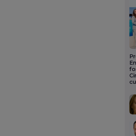
Pr
En
fo
Ci
cu