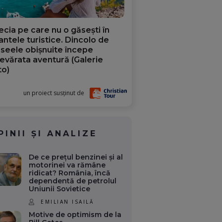
ecia pe care nu o găsești în
iantele turistice. Dincolo de
aseele obișnuite începe
evărata aventură (Galerie
to)
un proiect susținut de
PINII ȘI ANALIZE
De ce prețul benzinei și al
motorinei va rămâne
ridicat? România, încă
dependentă de petrolul
Uniunii Sovietice
EMILIAN ISAILĂ
Motive de optimism de la