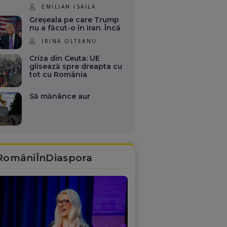
EMILIAN ISAILĂ
Greșeala pe care Trump
nu a făcut-o în Iran. Încă
IRINA OLTEANU
Criza din Ceuta: UE
glisează spre dreapta cu
tot cu România
Să mănânce aur
RomâniÎnDiaspora